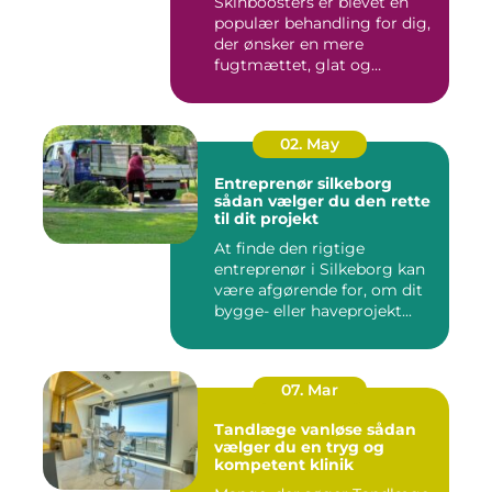
Skinboosters er blevet en
populær behandling for dig,
der ønsker en mere
fugtmættet, glat og
spændst...
02. May
Entreprenør silkeborg
sådan vælger du den rette
til dit projekt
At finde den rigtige
entreprenør i Silkeborg kan
være afgørende for, om dit
bygge- eller haveprojekt...
07. Mar
Tandlæge vanløse sådan
vælger du en tryg og
kompetent klinik