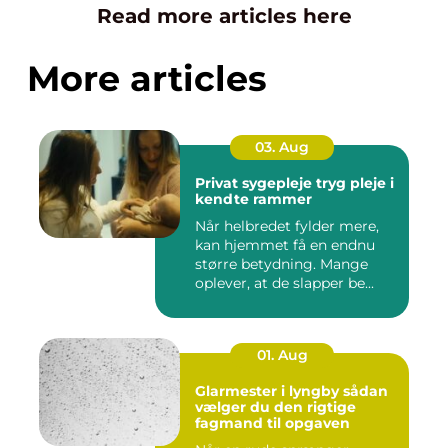
Read more articles here
More articles
03. Aug
Privat sygepleje tryg pleje i
kendte rammer
Når helbredet fylder mere,
kan hjemmet få en endnu
større betydning. Mange
oplever, at de slapper be...
01. Aug
Glarmester i lyngby sådan
vælger du den rigtige
fagmand til opgaven