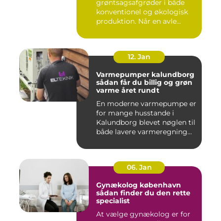
grøntsagsafgrøder i både
konventionel og økologisk
produktion. Når en avle...
12. Jan
Varmepumper kalundborg
sådan får du billig og grøn
varme året rundt
En moderne varmepumpe er
for mange husstande i
Kalundborg blevet nøglen til
både lavere varmeregning...
06. Jan
Gynækolog københavn
sådan finder du den rette
specialist
At vælge gynækolog er for