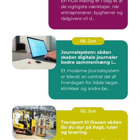
En PDA Måling er i dag et af
de vigtigste værktøjer, når
entreprenører, bygherrer og
rådgivere vil d...
06. Jun
Journalsystem: sådan
skaber digitale journaler
bedre sammenhæng i
sundheden
Et moderne journalsystem
er blevet en central del af
hverdagen for både læger,
klinikker og andre be...
02. Jun
Transport til litauen sådan
får du styr på fragt, ruter
og levering