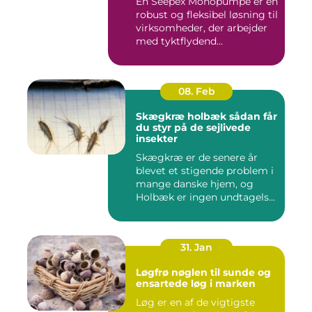
En Seepex Monopumpe er en
robust og fleksibel løsning til
virksomheder, der arbejder
med tyktflydend...
08. Feb
Skægkræ holbæk sådan får
du styr på de sejlivede
insekter
Skægkræ er de senere år
blevet et stigende problem i
mange danske hjem, og
Holbæk er ingen undtagels...
31. Jan
Løgfrø nøglen til sunde og
ensartede løg i marken
Løg er en af de vigtigste