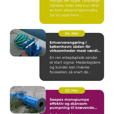
Mange, der søger Tandlæge
Vanløse, leder ikke kun efter
en kort afstand hjemmefra.
De vil også have ...
04. Mar
Erhvervsrengøring i
københavn: sådan får
virksomheder mest værdi
for pengene
En ren arbejdsplads sender
et klart signal. Medarbejdere
og kunder kan mærke
forskellen, så snart de...
02. Mar
Seepex monopumpe
effektiv og skånsom
pumpning til krævende
opgaver