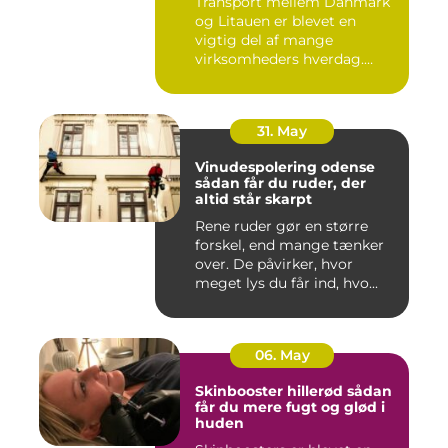
Transport mellem Danmark
og Litauen er blevet en
vigtig del af mange
virksomheders hverdag.
Både ind...
31. May
Vinudespolering odense
sådan får du ruder, der
altid står skarpt
Rene ruder gør en større
forskel, end mange tænker
over. De påvirker, hvor
meget lys du får ind, hvo...
06. May
Skinbooster hillerød sådan
får du mere fugt og glød i
huden