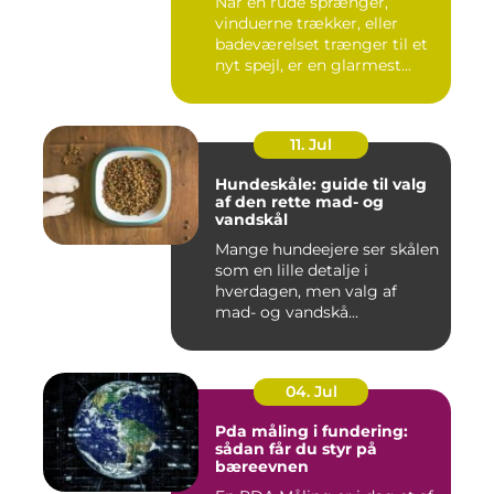
Når en rude sprænger,
vinduerne trækker, eller
badeværelset trænger til et
nyt spejl, er en glarmest...
11. Jul
Hundeskåle: guide til valg
af den rette mad- og
vandskål
Mange hundeejere ser skålen
som en lille detalje i
hverdagen, men valg af
mad- og vandskå...
04. Jul
Pda måling i fundering:
sådan får du styr på
bæreevnen