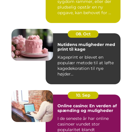
sygdom rammer, eller der
pludselig opstår en ny
opgave, kan behovet for ...
08. Oct
Nutidens muligheder med
print til kage
Kageprint er blevet en
populær metode til at løfte
kagedekoration til nye
højder...
10. Sep
Online casino: En verden af
spænding og muligheder
I de seneste år har online
casinoer vundet stor
popularitet blandt