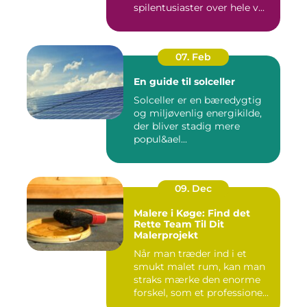
spilentusiaster over hele v...
07. Feb
En guide til solceller
Solceller er en bæredygtig
og miljøvenlig energikilde,
der bliver stadig mere
popul&ael...
09. Dec
Malere i Køge: Find det
Rette Team Til Dit
Malerprojekt
Når man træder ind i et
smukt malet rum, kan man
straks mærke den enorme
forskel, som et professione...