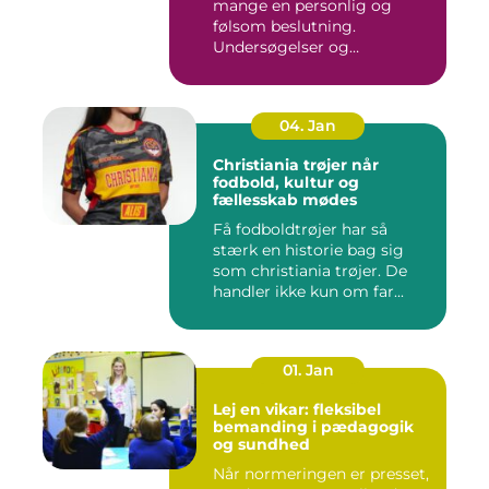
mange en personlig og
følsom beslutning.
Undersøgelser og
behandlinger for...
04. Jan
Christiania trøjer når
fodbold, kultur og
fællesskab mødes
Få fodboldtrøjer har så
stærk en historie bag sig
som christiania trøjer. De
handler ikke kun om far...
01. Jan
Lej en vikar: fleksibel
bemanding i pædagogik
og sundhed
Når normeringen er presset,