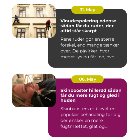
31. May
Vinudespolering odense
sådan får du ruder, der
altid står skarpt
Rene ruder gør en større
forskel, end mange tænker
over. De påvirker, hvor
meget lys du får ind, hvo...
06. May
Skinbooster hillerød sådan
får du mere fugt og glød i
huden
Skinboosters er blevet en
populær behandling for dig,
der ønsker en mere
fugtmættet, glat og
spændst...