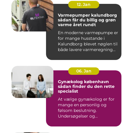
12. Jan
Varmepumper kalundborg
sådan får du billig og grøn
varme året rundt
En moderne varmepumpe er
for mange husstande i
Kalundborg blevet nøglen til
både lavere varmeregning...
06. Jan
Gynækolog københavn
sådan finder du den rette
specialist
At vælge gynækolog er for
mange en personlig og
følsom beslutning.
Undersøgelser og
behandlinger for...