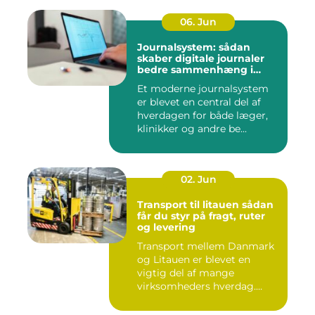
06. Jun
Journalsystem: sådan
skaber digitale journaler
bedre sammenhæng i
sundheden
Et moderne journalsystem
er blevet en central del af
hverdagen for både læger,
klinikker og andre be...
02. Jun
Transport til litauen sådan
får du styr på fragt, ruter
og levering
Transport mellem Danmark
og Litauen er blevet en
vigtig del af mange
virksomheders hverdag.
Både ind...