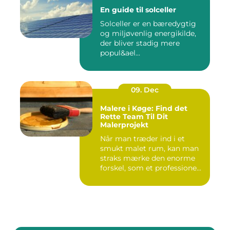
En guide til solceller
Solceller er en bæredygtig
og miljøvenlig energikilde,
der bliver stadig mere
popul&ael...
09. Dec
Malere i Køge: Find det
Rette Team Til Dit
Malerprojekt
Når man træder ind i et
smukt malet rum, kan man
straks mærke den enorme
forskel, som et professione...