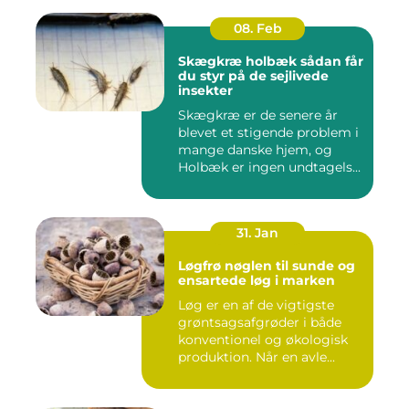
08. Feb
Skægkræ holbæk sådan får
du styr på de sejlivede
insekter
Skægkræ er de senere år
blevet et stigende problem i
mange danske hjem, og
Holbæk er ingen undtagels...
31. Jan
Løgfrø nøglen til sunde og
ensartede løg i marken
Løg er en af de vigtigste
grøntsagsafgrøder i både
konventionel og økologisk
produktion. Når en avle...