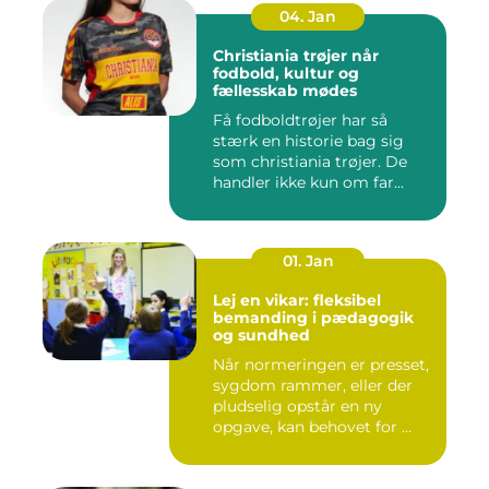
04. Jan
Christiania trøjer når
fodbold, kultur og
fællesskab mødes
Få fodboldtrøjer har så
stærk en historie bag sig
som christiania trøjer. De
handler ikke kun om far...
01. Jan
Lej en vikar: fleksibel
bemanding i pædagogik
og sundhed
Når normeringen er presset,
sygdom rammer, eller der
pludselig opstår en ny
opgave, kan behovet for ...