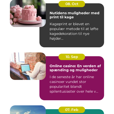
08. Oct
Nutidens muligheder med
print til kage
Kageprint er blevet en
populær metode til at løfte
kagedekoration til nye
højder...
10. Sep
Online casino: En verden af
spænding og muligheder
I de seneste år har online
casinoer vundet stor
popularitet blandt
spilentusiaster over hele v...
07. Feb