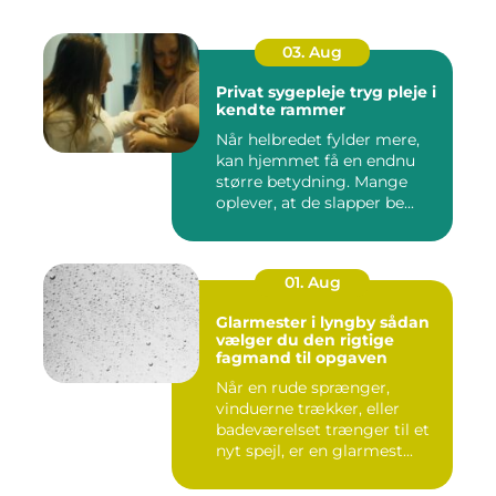
03. Aug
Privat sygepleje tryg pleje i
kendte rammer
Når helbredet fylder mere,
kan hjemmet få en endnu
større betydning. Mange
oplever, at de slapper be...
01. Aug
Glarmester i lyngby sådan
vælger du den rigtige
fagmand til opgaven
Når en rude sprænger,
vinduerne trækker, eller
badeværelset trænger til et
nyt spejl, er en glarmest...