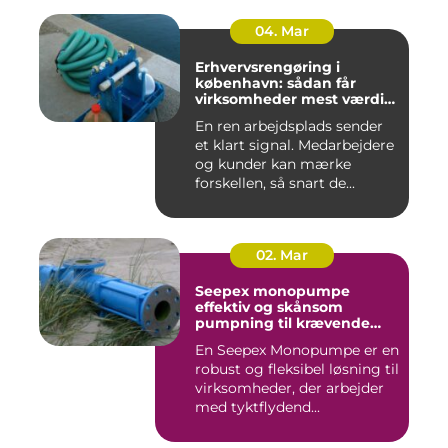
04. Mar
Erhvervsrengøring i
københavn: sådan får
virksomheder mest værdi
for pengene
En ren arbejdsplads sender
et klart signal. Medarbejdere
og kunder kan mærke
forskellen, så snart de...
02. Mar
Seepex monopumpe
effektiv og skånsom
pumpning til krævende
opgaver
En Seepex Monopumpe er en
robust og fleksibel løsning til
virksomheder, der arbejder
med tyktflydend...