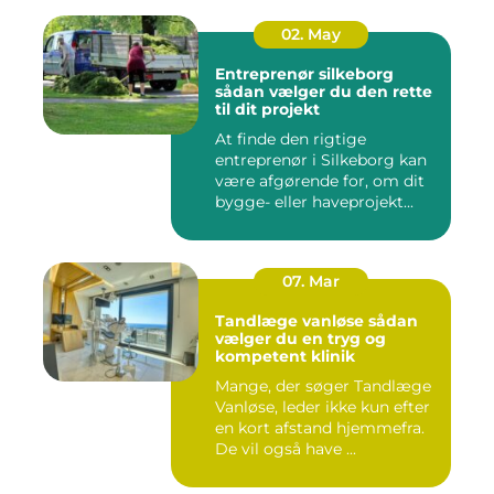
02. May
Entreprenør silkeborg
sådan vælger du den rette
til dit projekt
At finde den rigtige
entreprenør i Silkeborg kan
være afgørende for, om dit
bygge- eller haveprojekt...
07. Mar
Tandlæge vanløse sådan
vælger du en tryg og
kompetent klinik
Mange, der søger Tandlæge
Vanløse, leder ikke kun efter
en kort afstand hjemmefra.
De vil også have ...