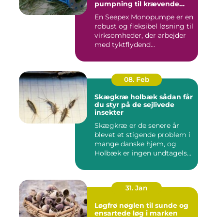
pumpning til krævende
opgaver
En Seepex Monopumpe er en
robust og fleksibel løsning til
virksomheder, der arbejder
med tyktflydend...
08. Feb
Skægkræ holbæk sådan får
du styr på de sejlivede
insekter
Skægkræ er de senere år
blevet et stigende problem i
mange danske hjem, og
Holbæk er ingen undtagels...
31. Jan
Løgfrø nøglen til sunde og
ensartede løg i marken