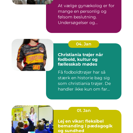
At vælge gynækolog er for
mange en personlig og
følsom beslutning.
Undersøgelser og
behandlinger for...
04. Jan
Christiania trøjer når
fodbold, kultur og
fællesskab mødes
Få fodboldtrøjer har så
stærk en historie bag sig
som christiania trøjer. De
handler ikke kun om far...
01. Jan
Lej en vikar: fleksibel
bemanding i pædagogik
og sundhed