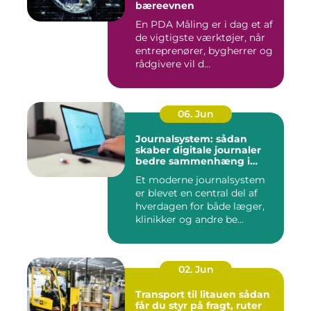
bæreevnen
En PDA Måling er i dag et af
de vigtigste værktøjer, når
entreprenører, bygherrer og
rådgivere vil d...
06. Jun
Journalsystem: sådan
skaber digitale journaler
bedre sammenhæng i
sundheden
Et moderne journalsystem
er blevet en central del af
hverdagen for både læger,
klinikker og andre be...
02. Jun
Transport til litauen sådan
får du styr på fragt, ruter