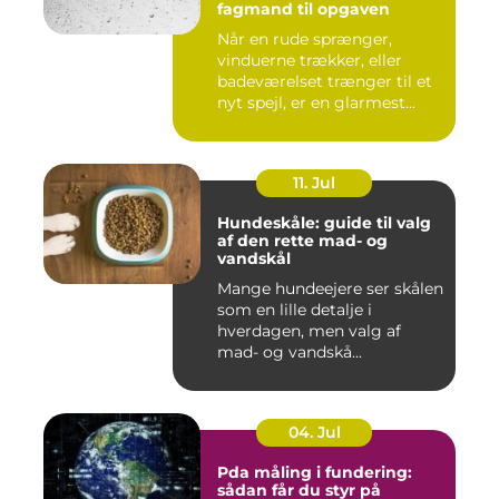
fagmand til opgaven
Når en rude sprænger,
vinduerne trækker, eller
badeværelset trænger til et
nyt spejl, er en glarmest...
11. Jul
Hundeskåle: guide til valg
af den rette mad- og
vandskål
Mange hundeejere ser skålen
som en lille detalje i
hverdagen, men valg af
mad- og vandskå...
04. Jul
Pda måling i fundering:
sådan får du styr på