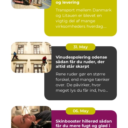
og levering
Transport mellem Danmark
og Litauen er blevet en
vigtig del af mange
virksomheders hverdag.
Både ind...
31. May
Vinudespolering odense
sådan får du ruder, der
altid står skarpt
Rene ruder gør en større
forskel, end mange tænker
over. De påvirker, hvor
meget lys du får ind, hvo...
06. May
Skinbooster hillerød sådan
får du mere fugt og glød i