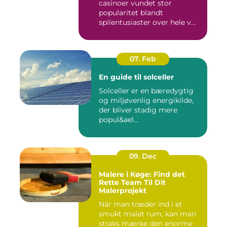
casinoer vundet stor
popularitet blandt
spilentusiaster over hele v...
07. Feb
En guide til solceller
Solceller er en bæredygtig
og miljøvenlig energikilde,
der bliver stadig mere
popul&ael...
09. Dec
Malere i Køge: Find det
Rette Team Til Dit
Malerprojekt
Når man træder ind i et
smukt malet rum, kan man
straks mærke den enorme