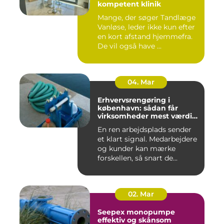
kompetent klinik
Mange, der søger Tandlæge
Vanløse, leder ikke kun efter
en kort afstand hjemmefra.
De vil også have ...
04. Mar
Erhvervsrengøring i
københavn: sådan får
virksomheder mest værdi
for pengene
En ren arbejdsplads sender
et klart signal. Medarbejdere
og kunder kan mærke
forskellen, så snart de...
02. Mar
Seepex monopumpe
effektiv og skånsom