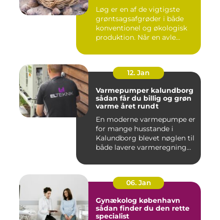
Løg er en af de vigtigste
grøntsagsafgrøder i både
konventionel og økologisk
produktion. Når en avle...
12. Jan
Varmepumper kalundborg
sådan får du billig og grøn
varme året rundt
En moderne varmepumpe er
for mange husstande i
Kalundborg blevet nøglen til
både lavere varmeregning...
06. Jan
Gynækolog københavn
sådan finder du den rette
specialist