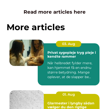
Read more articles here
More articles
03. Aug
Privat sygepleje tryg pleje i
kendte rammer
Når helbredet fylder mere,
kan hjemmet få en endnu
større betydning. Mange
oplever, at de slapper be...
01. Aug
Glarmester i lyngby sådan
vælger du den rigtige