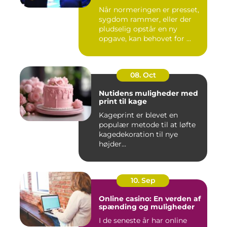
Når normeringen er presset,
sygdom rammer, eller der
pludselig opstår en ny
opgave, kan behovet for ...
08. Oct
Nutidens muligheder med
print til kage
Kageprint er blevet en
populær metode til at løfte
kagedekoration til nye
højder...
10. Sep
Online casino: En verden af
spænding og muligheder
I de seneste år har online