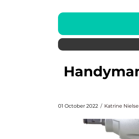
Handyman-projekter i hus og
01 October 2022
Katrine Niels