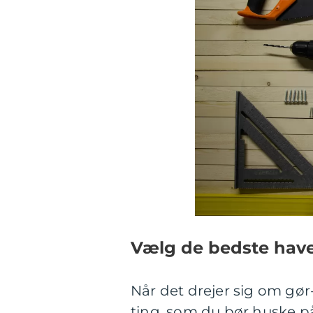
Vælg de bedste hav
Når det drejer sig om gør
ting, som du bør huske p