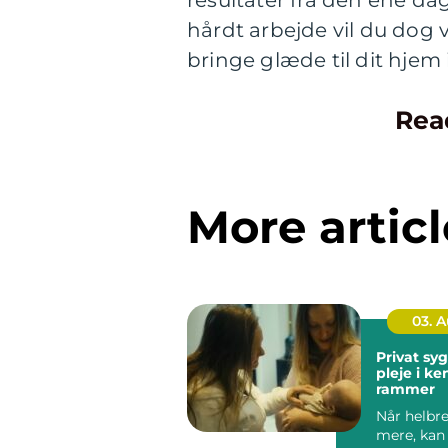
resultater fra den ene da
hårdt arbejde vil du dog v
bringe glæde til dit hjem
Rea
More articl
03. 
Privat sygep
pleje i k
rammer
Når helbre
mere, kan