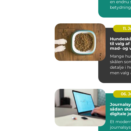
en endnu 
betydning
oplever, a
be...
11. J
Hundeskå
til valg a
mad- og 
Mange hun
skålen som
detalje i 
men valg 
vandskå...
06. 
Journalsy
sådan sk
digitale j
bedre
Et moder
sammenh
journalsy
sundhed