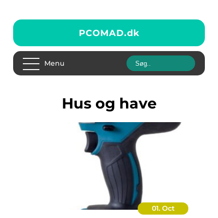
PCOMAD.
dk
Menu
hus og have
01. Oct