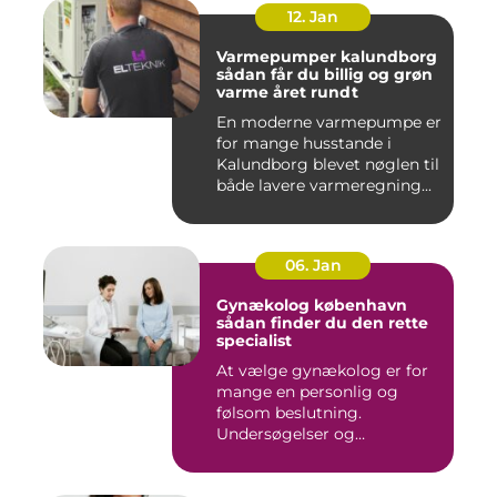
12. Jan
Varmepumper kalundborg
sådan får du billig og grøn
varme året rundt
En moderne varmepumpe er
for mange husstande i
Kalundborg blevet nøglen til
både lavere varmeregning...
06. Jan
Gynækolog københavn
sådan finder du den rette
specialist
At vælge gynækolog er for
mange en personlig og
følsom beslutning.
Undersøgelser og
behandlinger for...