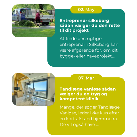
02. May
Entreprenør silkeborg
sådan vælger du den rette
til dit projekt
At finde den rigtige
entreprenør i Silkeborg kan
være afgørende for, om dit
bygge- eller haveprojekt...
07. Mar
Tandlæge vanløse sådan
vælger du en tryg og
kompetent klinik
Mange, der søger Tandlæge
Vanløse, leder ikke kun efter
en kort afstand hjemmefra.
De vil også have ...