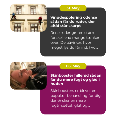
31. May
Vinudespolering odense
sådan får du ruder, der
altid står skarpt
Rene ruder gør en større
forskel, end mange tænker
over. De påvirker, hvor
meget lys du får ind, hvo...
06. May
Skinbooster hillerød sådan
får du mere fugt og glød i
huden
Skinboosters er blevet en
populær behandling for dig,
der ønsker en mere
fugtmættet, glat og
spændst...