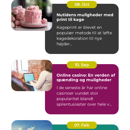
08. Oct
Nutidens muligheder med
print til kage
Kageprint er blevet en
populær metode til at løfte
kagedekoration til nye
højder...
10. Sep
Online casino: En verden af
spænding og muligheder
I de seneste år har online
casinoer vundet stor
popularitet blandt
spilentusiaster over hele v...
07. Feb