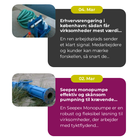
04. Mar
Erhvervsrengøring i
københavn: sådan får
virksomheder mest værdi
for pengene
En ren arbejdsplads sender
et klart signal. Medarbejdere
og kunder kan mærke
forskellen, så snart de...
02. Mar
Seepex monopumpe
effektiv og skånsom
pumpning til krævende
opgaver
En Seepex Monopumpe er en
robust og fleksibel løsning til
virksomheder, der arbejder
med tyktflydend...