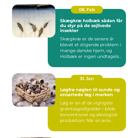
08. Feb
Skægkræ holbæk sådan får
du styr på de sejlivede
insekter
Skægkræ er de senere år
blevet et stigende problem i
mange danske hjem, og
Holbæk er ingen undtagels...
31. Jan
Løgfrø nøglen til sunde og
ensartede løg i marken
Løg er en af de vigtigste
grøntsagsafgrøder i både
konventionel og økologisk
produktion. Når en avle...