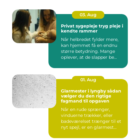
03. Aug
Privat sygepleje tryg pleje i
kendte rammer
Når helbredet fylder mere,
kan hjemmet få en endnu
større betydning. Mange
oplever, at de slapper be...
01. Aug
Glarmester i lyngby sådan
vælger du den rigtige
fagmand til opgaven
Når en rude sprænger,
vinduerne trækker, eller
badeværelset trænger til et
nyt spejl, er en glarmest...