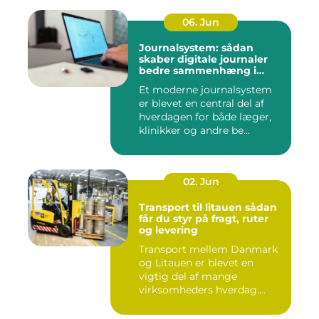
06. Jun
Journalsystem: sådan
skaber digitale journaler
bedre sammenhæng i
sundheden
Et moderne journalsystem
er blevet en central del af
hverdagen for både læger,
klinikker og andre be...
02. Jun
Transport til litauen sådan
får du styr på fragt, ruter
og levering
Transport mellem Danmark
og Litauen er blevet en
vigtig del af mange
virksomheders hverdag.
Både ind...