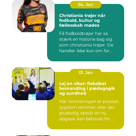
04. Jan
Christiania trøjer når
fodbold, kultur og
fællesskab mødes
Få fodboldtrøjer har så
stærk en historie bag sig
som christiania trøjer. De
handler ikke kun om far...
01. Jan
Lej en vikar: fleksibel
bemanding i pædagogik
og sundhed
Når normeringen er presset,
sygdom rammer, eller der
pludselig opstår en ny
opgave, kan behovet for ...