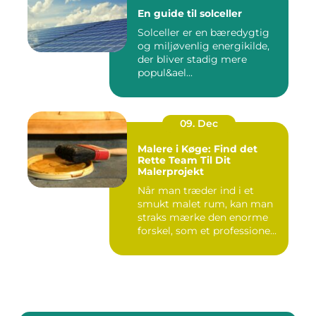
En guide til solceller
Solceller er en bæredygtig
og miljøvenlig energikilde,
der bliver stadig mere
popul&ael...
09. Dec
Malere i Køge: Find det
Rette Team Til Dit
Malerprojekt
Når man træder ind i et
smukt malet rum, kan man
straks mærke den enorme
forskel, som et professione...