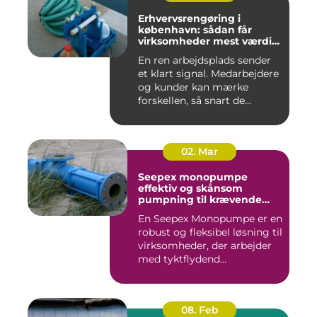
Erhvervsrengøring i
københavn: sådan får
virksomheder mest værdi
for pengene
En ren arbejdsplads sender
et klart signal. Medarbejdere
og kunder kan mærke
forskellen, så snart de...
02. Mar
Seepex monopumpe
effektiv og skånsom
pumpning til krævende
opgaver
En Seepex Monopumpe er en
robust og fleksibel løsning til
virksomheder, der arbejder
med tyktflydend...
08. Feb