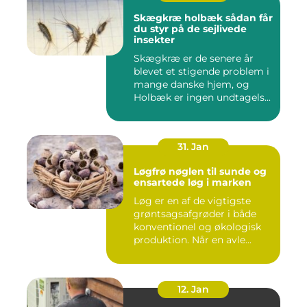
Skægkræ holbæk sådan får
du styr på de sejlivede
insekter
Skægkræ er de senere år
blevet et stigende problem i
mange danske hjem, og
Holbæk er ingen undtagels...
31. Jan
Løgfrø nøglen til sunde og
ensartede løg i marken
Løg er en af de vigtigste
grøntsagsafgrøder i både
konventionel og økologisk
produktion. Når en avle...
12. Jan