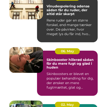
Vinudespolering odense
sådan får du ruder, der
altid står skarpt
Rene ruder gør en større
forskel, end mange tænker
over. De påvirker, hvor
meget lys du får ind, hvo...
06. May
Skinbooster hillerød sådan
får du mere fugt og glød i
huden
Skinboosters er blevet en
populær behandling for dig,
der ønsker en mere
fugtmættet, glat og
spændst...
02. May