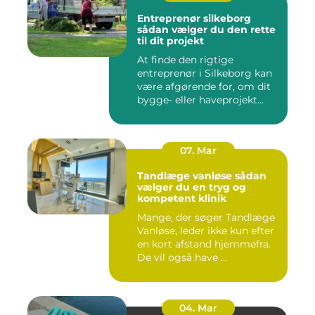
Entreprenør silkeborg
sådan vælger du den rette
til dit projekt
At finde den rigtige
entreprenør i Silkeborg kan
være afgørende for, om dit
bygge- eller haveprojekt...
07. Mar
Tandlæge vanløse sådan
vælger du en tryg og
kompetent klinik
Mange, der søger Tandlæge
Vanløse, leder ikke kun efter
en kort afstand hjemmefra.
De vil også have ...
04. Mar