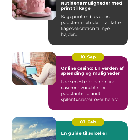
Nutidens muligheder med
print til kage
Kageprint er blevet en
populær metode til at løfte
kagedekoration til nye
højder...
10. Sep
Online casino: En verden af
spænding og muligheder
I de seneste år har online
casinoer vundet stor
popularitet blandt
spilentusiaster over hele v...
07. Feb
En guide til solceller