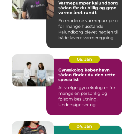
Varmepumper kalundborg
sådan får du billig og grøn
varme året rundt
En moderne varmepumpe er
for mange husstande i
Kalundborg blevet nøglen til
både lavere varmeregning...
06. Jan
Gynækolog københavn
sådan finder du den rette
specialist
At vælge gynækolog er for
mange en personlig og
følsom beslutning.
Undersøgelser og
behandlinger for...
04. Jan