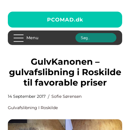
PCOMAD.
dk
Menu
GulvKanonen –
gulvafslibning i Roskilde
til favorable priser
14 September 2017
Sofie Sørensen
Gulvafslibning I Roskilde