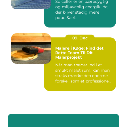
Solceller er en bæredygtig
og miljøvenlig energikilde,
der bliver stadig mere
popul&ael...
09. Dec
Malere i Køge: Find det
Rette Team Til Dit
Malerprojekt
Når man træder ind i et
smukt malet rum, kan man
straks mærke den enorme
forskel, som et professione...