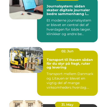
Journalsystem: sådan
skaber digitale journaler
bedre sammenhæng i
sundheden
Et moderne journalsystem
er blevet en central del af
hverdagen for både læger,
klinikker og andre be...
02. Jun
Transport til litauen sådan
får du styr på fragt, ruter
og levering
Transport mellem Danmark
og Litauen er blevet en
vigtig del af mange
virksomheders hverdag.
Både ind...
31. May