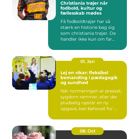
Christiania trøjer når
fodbold, kultur og
fællesskab mødes
Få fodboldtrøjer har så
stærk en historie bag sig
som christiania trøjer. De
handler ikke kun om far...
01. Jan
Lej en vikar: fleksibel
bemanding i pædagogik
og sundhed
Når normeringen er presset,
sygdom rammer, eller der
pludselig opstår en ny
opgave, kan behovet for ...
08. Oct