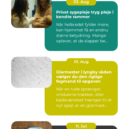
03. Aug
Privat sygepleje tryg pleje i
kendte rammer
Når helbredet fylder mere,
kan hjemmet få en endnu
større betydning. Mange
oplever, at de slapper be...
01. Aug
Glarmester i lyngby sådan
vælger du den rigtige
fagmand til opgaven
Når en rude sprænger,
vinduerne trækker, eller
badeværelset trænger til et
nyt spejl, er en glarmest...
11. Jul