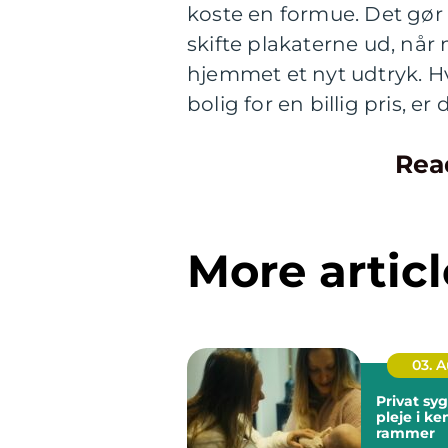
koste en formue. Det gø
skifte plakaterne ud, når 
hjemmet et nyt udtryk. Hv
bolig for en billig pris, 
Rea
More articl
03. 
Privat sygep
pleje i k
rammer