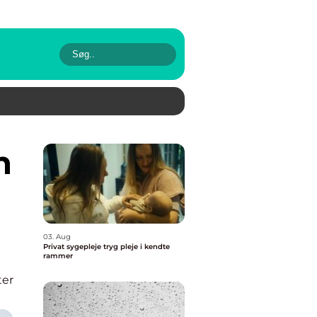
03. Aug
Privat sygepleje tryg pleje i kendte
rammer
ter