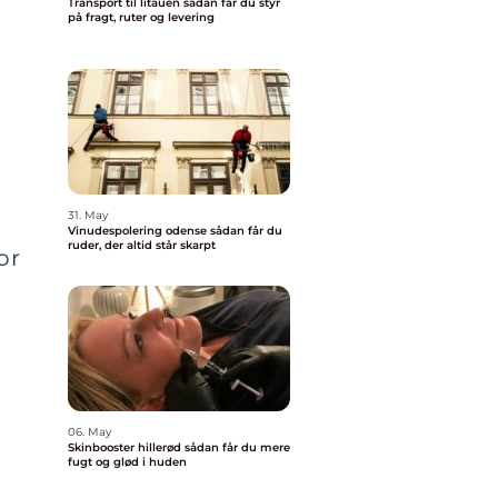
Transport til litauen sådan får du styr
på fragt, ruter og levering
31. May
Vinudespolering odense sådan får du
ruder, der altid står skarpt
or
06. May
Skinbooster hillerød sådan får du mere
fugt og glød i huden