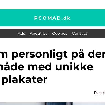
PCOMAD.
dk
Ads
About Us
Cookies
Contact
 måde med unikke
plakater
Plaka