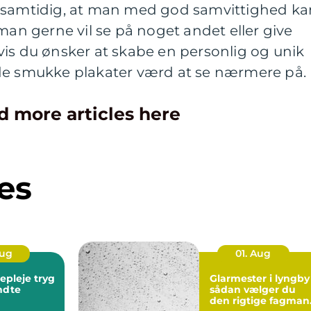
r samtidig, at man med god samvittighed ka
man gerne vil se på noget andet eller give
is du ønsker at skabe en personlig og unik
er de smukke plakater værd at se nærmere på.
d more articles here
es
Aug
01. Aug
leje tryg
Glarmester i lyngby
endte
sådan vælger du
den rigtige fagman