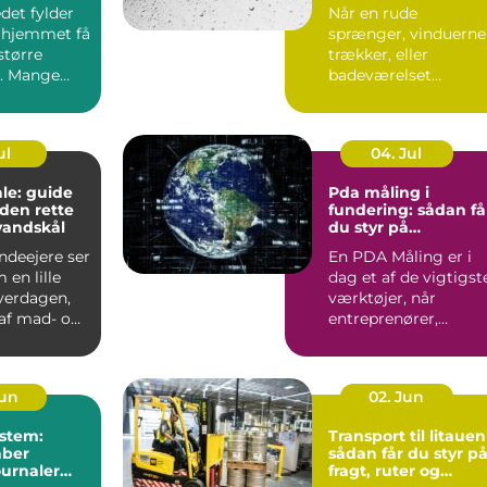
til opgaven
det fylder
Når en rude
 hjemmet få
sprænger, vinduerne
større
trækker, eller
. Mange
badeværelset
t de slapper
trænger til et nyt
spejl, er en glarmest..
ul
04. Jul
le: guide
Pda måling i
f den rette
fundering: sådan få
vandskål
du styr på
bæreevnen
deejere ser
En PDA Måling er i
 en lille
dag et af de vigtigst
hverdagen,
værktøjer, når
af mad- og
entreprenører,
bygherrer og
rådgivere vil d...
Jun
02. Jun
stem:
Transport til litauen
aber
sådan får du styr p
ournaler
fragt, ruter og