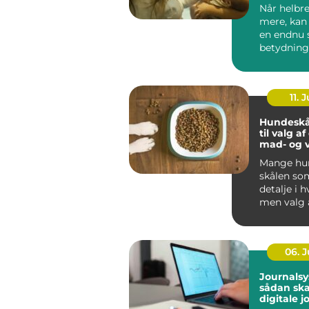
Når helbre
mere, kan
en endnu 
betydning
oplever, a
be...
11. J
Hundeskå
til valg a
mad- og 
Mange hun
skålen som
detalje i 
men valg 
vandskå...
06. 
Journalsy
sådan sk
digitale j