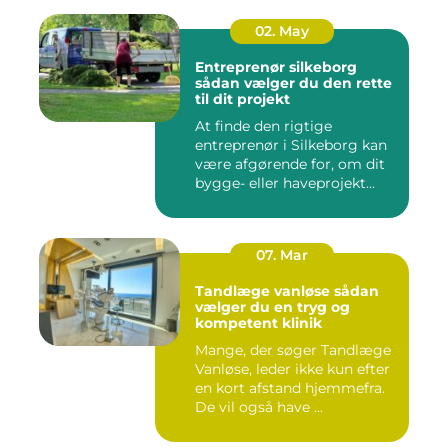
02. May
Entreprenør silkeborg
sådan vælger du den rette
til dit projekt
At finde den rigtige
entreprenør i Silkeborg kan
være afgørende for, om dit
bygge- eller haveprojekt...
07. Mar
Tandlæge vanløse sådan
vælger du en tryg og
kompetent klinik
Mange, der søger Tandlæge
Vanløse, leder ikke kun efter
en kort afstand hjemmefra.
De vil også have ...