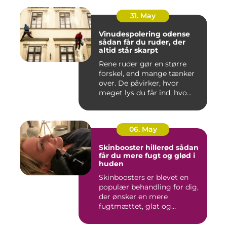
31. May
Vinudespolering odense
sådan får du ruder, der
altid står skarpt
Rene ruder gør en større
forskel, end mange tænker
over. De påvirker, hvor
meget lys du får ind, hvo...
06. May
Skinbooster hillerød sådan
får du mere fugt og glød i
huden
Skinboosters er blevet en
populær behandling for dig,
der ønsker en mere
fugtmættet, glat og
spændst...