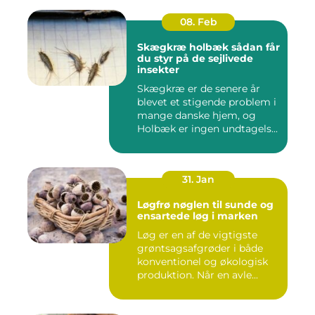
08. Feb
Skægkræ holbæk sådan får
du styr på de sejlivede
insekter
Skægkræ er de senere år
blevet et stigende problem i
mange danske hjem, og
Holbæk er ingen undtagels...
31. Jan
Løgfrø nøglen til sunde og
ensartede løg i marken
Løg er en af de vigtigste
grøntsagsafgrøder i både
konventionel og økologisk
produktion. Når en avle...