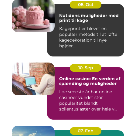
08. Oct
Nutidens muligheder med
print til kage
Kageprint er blevet en
populær metode til at løfte
kagedekoration til nye
højder...
10. Sep
Online casino: En verden af
spænding og muligheder
I de seneste år har online
casinoer vundet stor
popularitet blandt
spilentusiaster over hele v...
07. Feb