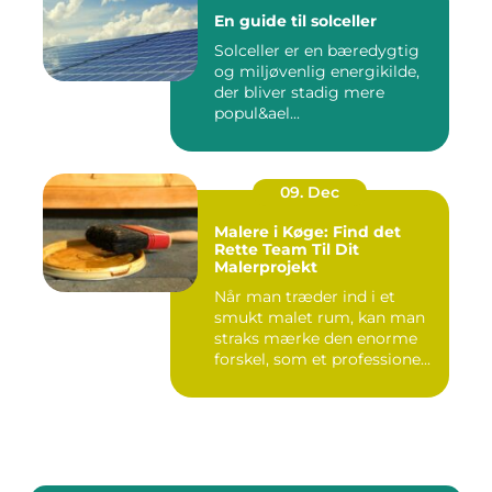
En guide til solceller
Solceller er en bæredygtig
og miljøvenlig energikilde,
der bliver stadig mere
popul&ael...
09. Dec
Malere i Køge: Find det
Rette Team Til Dit
Malerprojekt
Når man træder ind i et
smukt malet rum, kan man
straks mærke den enorme
forskel, som et professione...