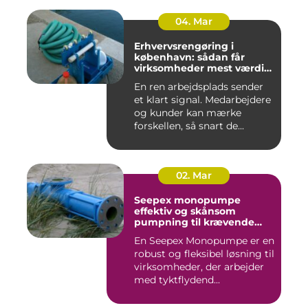
04. Mar
Erhvervsrengøring i
københavn: sådan får
virksomheder mest værdi
for pengene
En ren arbejdsplads sender
et klart signal. Medarbejdere
og kunder kan mærke
forskellen, så snart de...
02. Mar
Seepex monopumpe
effektiv og skånsom
pumpning til krævende
opgaver
En Seepex Monopumpe er en
robust og fleksibel løsning til
virksomheder, der arbejder
med tyktflydend...