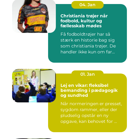
04. Jan
Christiania trøjer når
fodbold, kultur og
fællesskab mødes
Få fodboldtrøjer har så
stærk en historie bag sig
som christiania trøjer. De
handler ikke kun om far...
01. Jan
Lej en vikar: fleksibel
bemanding i pædagogik
og sundhed
Når normeringen er presset,
sygdom rammer, eller der
pludselig opstår en ny
opgave, kan behovet for ...