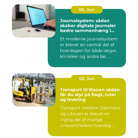
06. Jun
Journalsystem: sådan
skaber digitale journaler
bedre sammenhæng i
sundheden
Et moderne journalsystem
er blevet en central del af
hverdagen for både læger,
klinikker og andre be...
02. Jun
Transport til litauen sådan
får du styr på fragt, ruter
og levering
Transport mellem Danmark
og Litauen er blevet en
vigtig del af mange
virksomheders hverdag.
Både ind...