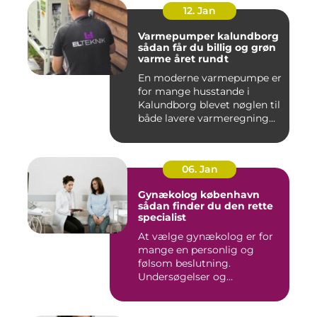
12. Jan
Varmepumper kalundborg
sådan får du billig og grøn
varme året rundt
En moderne varmepumpe er
for mange husstande i
Kalundborg blevet nøglen til
både lavere varmeregning...
06. Jan
Gynækolog københavn
sådan finder du den rette
specialist
At vælge gynækolog er for
mange en personlig og
følsom beslutning.
Undersøgelser og
behandlinger for...