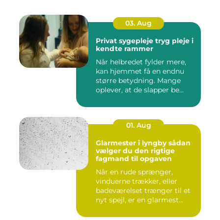
03. Aug
Privat sygepleje tryg pleje i
kendte rammer
Når helbredet fylder mere,
kan hjemmet få en endnu
større betydning. Mange
oplever, at de slapper be...
01. Aug
Glarmester i lyngby sådan
vælger du den rigtige
fagmand til opgaven
Når en rude sprænger,
vinduerne trækker, eller
badeværelset trænger til et
nyt spejl, er en glarmest...