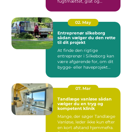
fugtmættet, glat og
spændst...
02. May
Entreprenør silkeborg
sådan vælger du den rette
til dit projekt
At finde den rigtige
entreprenør i Silkeborg kan
være afgørende for, om dit
bygge- eller haveprojekt...
07. Mar
Tandlæge vanløse sådan
vælger du en tryg og
kompetent klinik
Mange, der søger Tandlæge
Vanløse, leder ikke kun efter
en kort afstand hjemmefra.