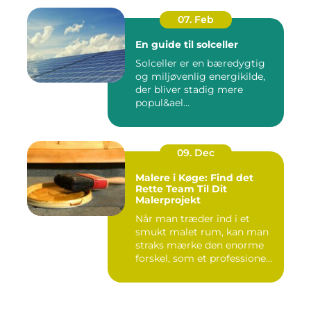
07. Feb
En guide til solceller
Solceller er en bæredygtig
og miljøvenlig energikilde,
der bliver stadig mere
popul&ael...
09. Dec
Malere i Køge: Find det
Rette Team Til Dit
Malerprojekt
Når man træder ind i et
smukt malet rum, kan man
straks mærke den enorme
forskel, som et professione...