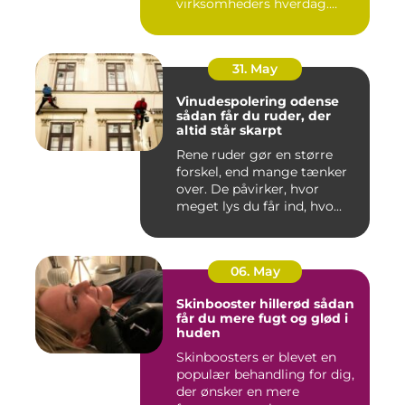
virksomheders hverdag.
Både ind...
31. May
Vinudespolering odense
sådan får du ruder, der
altid står skarpt
Rene ruder gør en større
forskel, end mange tænker
over. De påvirker, hvor
meget lys du får ind, hvo...
06. May
Skinbooster hillerød sådan
får du mere fugt og glød i
huden
Skinboosters er blevet en
populær behandling for dig,
der ønsker en mere