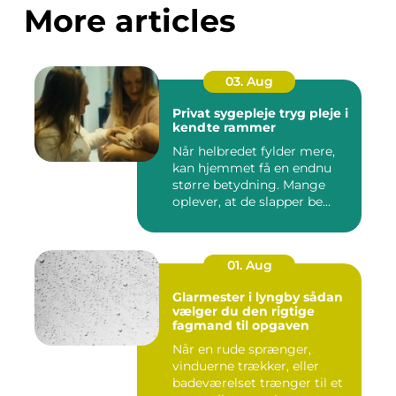
More articles
03. Aug
Privat sygepleje tryg pleje i
kendte rammer
Når helbredet fylder mere,
kan hjemmet få en endnu
større betydning. Mange
oplever, at de slapper be...
01. Aug
Glarmester i lyngby sådan
vælger du den rigtige
fagmand til opgaven
Når en rude sprænger,
vinduerne trækker, eller
badeværelset trænger til et