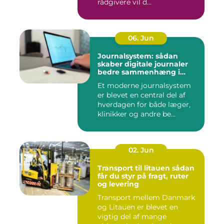
rådgivere vil d...
06. Jun
Journalsystem: sådan
skaber digitale journaler
bedre sammenhæng i
sundheden
Et moderne journalsystem
er blevet en central del af
hverdagen for både læger,
klinikker og andre be...
02. Jun
Transport til litauen sådan
får du styr på fragt, ruter
og levering
Transport mellem Danmark
og Litauen er blevet en
vigtig del af mange