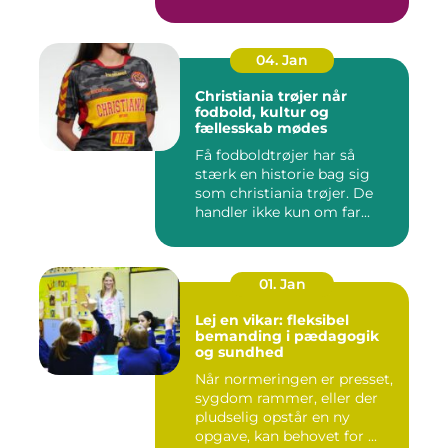
behandlinger for...
04. Jan
Christiania trøjer når
fodbold, kultur og
fællesskab mødes
Få fodboldtrøjer har så
stærk en historie bag sig
som christiania trøjer. De
handler ikke kun om far...
01. Jan
Lej en vikar: fleksibel
bemanding i pædagogik
og sundhed
Når normeringen er presset,
sygdom rammer, eller der
pludselig opstår en ny
opgave, kan behovet for ...