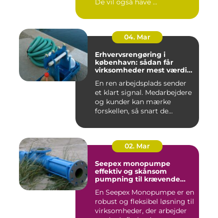
De vil også have ...
04. Mar
Erhvervsrengøring i
københavn: sådan får
virksomheder mest værdi
for pengene
En ren arbejdsplads sender
et klart signal. Medarbejdere
og kunder kan mærke
forskellen, så snart de...
02. Mar
Seepex monopumpe
effektiv og skånsom
pumpning til krævende
opgaver
En Seepex Monopumpe er en
robust og fleksibel løsning til
virksomheder, der arbejder