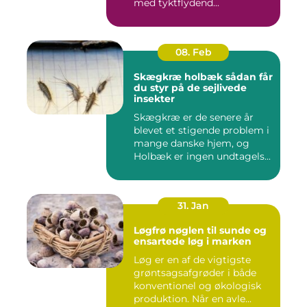
med tyktflydend...
08. Feb
Skægkræ holbæk sådan får
du styr på de sejlivede
insekter
Skægkræ er de senere år
blevet et stigende problem i
mange danske hjem, og
Holbæk er ingen undtagels...
31. Jan
Løgfrø nøglen til sunde og
ensartede løg i marken
Løg er en af de vigtigste
grøntsagsafgrøder i både
konventionel og økologisk
produktion. Når en avle...