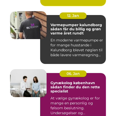
12. Jan
Varmepumper kalundborg
sådan får du billig og grøn
varme året rundt
En moderne varmepumpe er
for mange husstande i
Kalundborg blevet nøglen til
både lavere varmeregning...
06. Jan
Gynækolog københavn
sådan finder du den rette
specialist
At vælge gynækolog er for
mange en personlig og
følsom beslutning.
Undersøgelser og