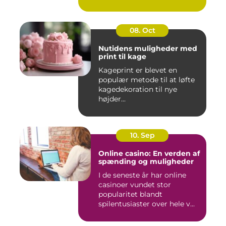
08. Oct
Nutidens muligheder med
print til kage
Kageprint er blevet en
populær metode til at løfte
kagedekoration til nye
højder...
10. Sep
Online casino: En verden af
spænding og muligheder
I de seneste år har online
casinoer vundet stor
popularitet blandt
spilentusiaster over hele v...