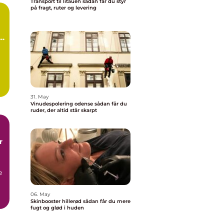
Transport til litauen sådan får du styr
på fragt, ruter og levering
d
31. May
.
Vinudespolering odense sådan får du
ruder, der altid står skarpt
r
e
06. May
Skinbooster hillerød sådan får du mere
fugt og glød i huden