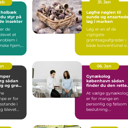
Feb
31. Jan
 holbæk
Løgfrø nøglen til
 du styr på
sunde og ensarted
de insekter
løg i marken
er de
Løg er en af de
blevet et
vigtigste
problem i
grøntsagsafgrøder i
nske hjem,
både konventionel o
 er ingen
økologisk produktion
..
Når en avle...
Jan
06. Jan
mper
Gynækolog
ådan
københavn sådan
lig og grøn
finder du den rette
t rundt
specialist
ne
At vælge gynækolo
pe er for
er for mange en
stande i
personlig og følsom
g blevet
beslutning.
 både lavere
Undersøgelser og
ing...
behandlinger for...