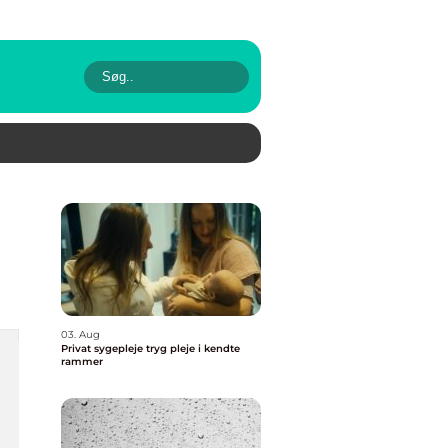
03. Aug
Privat sygepleje tryg pleje i kendte
rammer