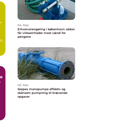
n
04. Mar
Erhvervsrengøring i københavn: sådan
får virksomheder mest værdi for
pengene
en
e
m
02. Mar
Seepex monopumpe effektiv og
skånsom pumpning til krævende
opgaver