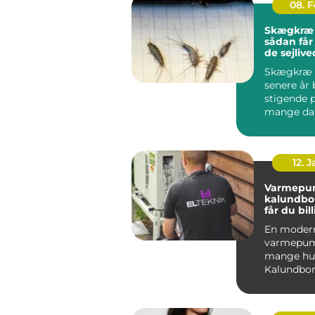
08. 
Skægkræ
sådan får
de sejlive
Skægkræ 
senere år 
stigende 
mange da
og Holbæk
undtagels.
12. 
Varmepu
kalundborg s
får du bil
varme åre
En moder
varmepum
mange hus
Kalundbor
nøglen til
varmeregn