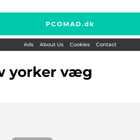
PCOMAD.
dk
Ads
About Us
Cookies
Contact
w yorker væg