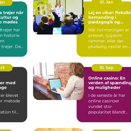
Jan
01. Jan
trøjer når
Lej en vikar: fleksib
kultur og
bemanding i
ab mødes
pædagogik og
sundhed
trøjer har
Når normeringen er
n historie
presset, sygdom
om
rammer, eller der
 trøjer. De
pludselig opstår en 
kke kun om
opgave, kan behovet
for ...
Oct
10. Sep
Online casino: En
er med
verden af spændin
kage
og muligheder
er blevet
I de seneste år har
ær metode
online casinoer
vundet stor
tion til
popularitet blandt
..
spilentusiaster over
hele v...