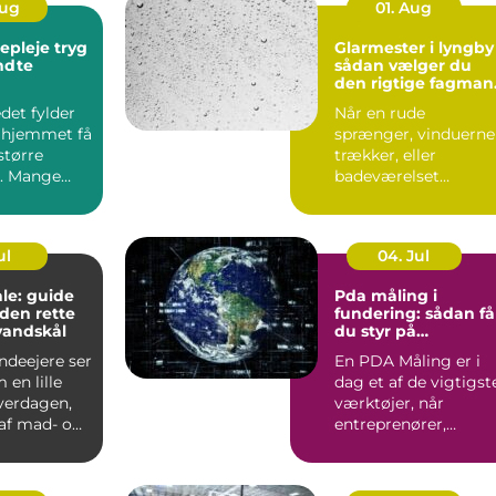
Aug
01. Aug
leje tryg
Glarmester i lyngby
endte
sådan vælger du
den rigtige fagman
til opgaven
det fylder
Når en rude
 hjemmet få
sprænger, vinduerne
større
trækker, eller
. Mange
badeværelset
t de slapper
trænger til et nyt
spejl, er en glarmest..
ul
04. Jul
le: guide
Pda måling i
f den rette
fundering: sådan få
vandskål
du styr på
bæreevnen
deejere ser
En PDA Måling er i
 en lille
dag et af de vigtigst
hverdagen,
værktøjer, når
af mad- og
entreprenører,
bygherrer og
rådgivere vil d...