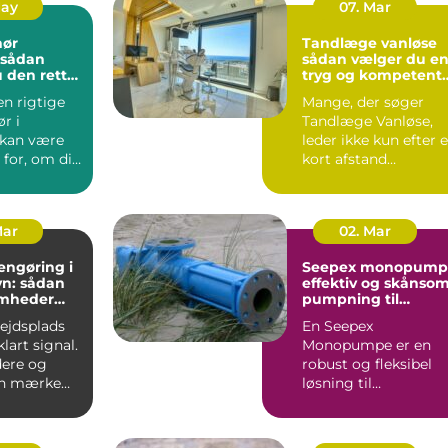
May
07. Mar
nør
Tandlæge vanløse
sådan vælger du e
 den rette
tryg og kompetent
jekt
klinik
en rigtige
Mange, der søger
r i
Tandlæge Vanløse,
 kan være
leder ikke kun efter 
for, om dit
kort afstand
er
hjemmefra. De vil
t...
også have ...
Mar
02. Mar
engøring i
Seepex monopump
n: sådan
effektiv og skånso
omheder
pumpning til
i for
krævende opgaver
bejdsplads
En Seepex
lart signal.
Monopumpe er en
ere og
robust og fleksibel
an mærke
løsning til
 så snart
virksomheder, der
arbejder med
tyktflydend...