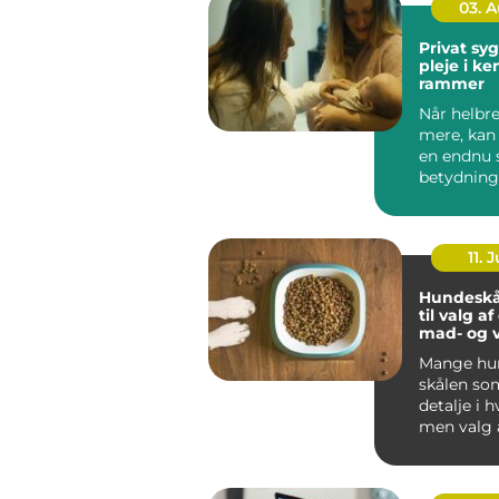
03. 
Privat sygep
pleje i k
rammer
Når helbre
mere, kan
en endnu 
betydning
oplever, a
be...
11. J
Hundeskå
til valg a
mad- og 
Mange hun
skålen som
detalje i 
men valg 
vandskå...