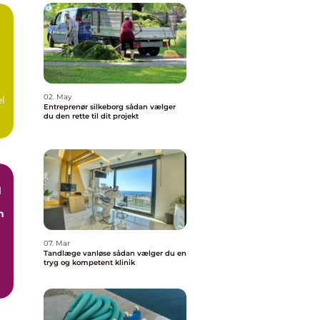
å
02. May
el
Entreprenør silkeborg sådan vælger
du den rette til dit projekt
d
n
07. Mar
Tandlæge vanløse sådan vælger du en
tryg og kompetent klinik