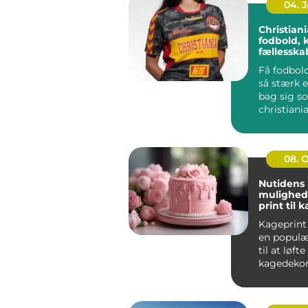
04. 
Christiania 
fodbold, 
fællessk
Få fodbold
så stærk e
bag sig s
christiania
handler i
far...
08. 
Nutidens
mulighed
print til 
Kageprint 
en popul
til at løfte
kagedekora
nye højder.