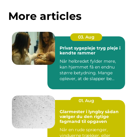
More articles
03. Aug
Privat sygepleje tryg pleje i
kendte rammer
Når helbredet fylder mere,
kan hjemmet få en endnu
større betydning. Mange
oplever, at de slapper be...
01. Aug
Glarmester i lyngby sådan
vælger du den rigtige
fagmand til opgaven
Når en rude sprænger,
vinduerne trækker, eller