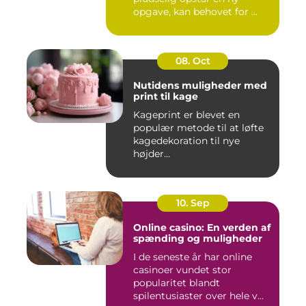
opgave, kan behovet for ...
08. Oct
Nutidens muligheder med
print til kage
Kageprint er blevet en
populær metode til at løfte
kagedekoration til nye
højder...
10. Sep
Online casino: En verden af
spænding og muligheder
I de seneste år har online
casinoer vundet stor
popularitet blandt
spilentusiaster over hele v...