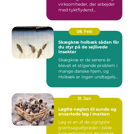
virksomheder, der arbejder
med tyktflydend...
08. Feb
Skægkræ holbæk sådan får
du styr på de sejlivede
insekter
Skægkræ er de senere år
blevet et stigende problem i
mange danske hjem, og
Holbæk er ingen undtagels...
31. Jan
Løgfrø nøglen til sunde og
ensartede løg i marken
Løg er en af de vigtigste
grøntsagsafgrøder i både
konventionel og økologisk