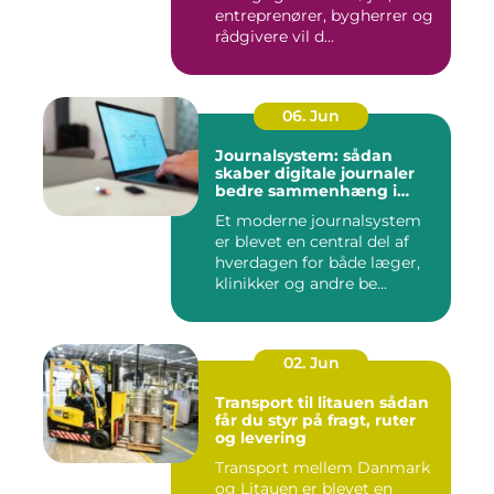
entreprenører, bygherrer og
rådgivere vil d...
06. Jun
Journalsystem: sådan
skaber digitale journaler
bedre sammenhæng i
sundheden
Et moderne journalsystem
er blevet en central del af
hverdagen for både læger,
klinikker og andre be...
02. Jun
Transport til litauen sådan
får du styr på fragt, ruter
og levering
Transport mellem Danmark
og Litauen er blevet en