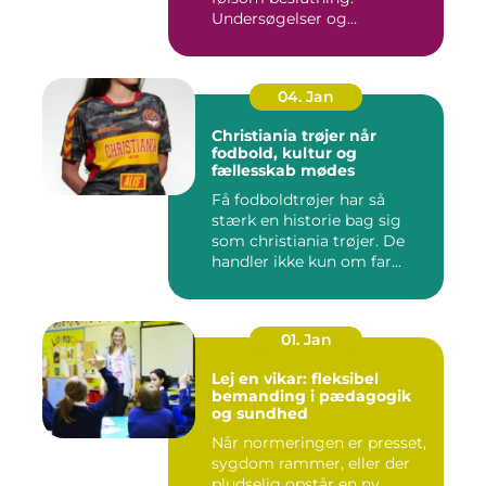
Undersøgelser og
behandlinger for...
04. Jan
Christiania trøjer når
fodbold, kultur og
fællesskab mødes
Få fodboldtrøjer har så
stærk en historie bag sig
som christiania trøjer. De
handler ikke kun om far...
01. Jan
Lej en vikar: fleksibel
bemanding i pædagogik
og sundhed
Når normeringen er presset,
sygdom rammer, eller der
pludselig opstår en ny