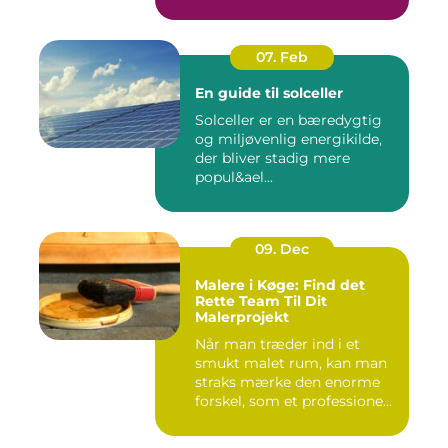
07. Feb
En guide til solceller
Solceller er en bæredygtig
og miljøvenlig energikilde,
der bliver stadig mere
popul&ael...
09. Dec
Malere i Køge: Find det
Rette Team Til Dit
Malerprojekt
Når man træder ind i et
smukt malet rum, kan man
straks mærke den enorme
forskel, som et professione...