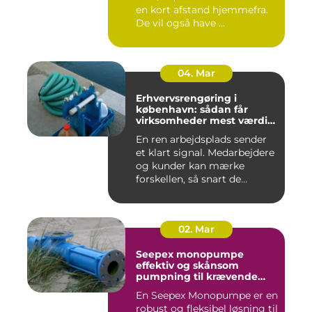
en kort afstand hjemmefra.
De vil også have ...
04. Mar
Erhvervsrengøring i
københavn: sådan får
virksomheder mest værdi
for pengene
En ren arbejdsplads sender
et klart signal. Medarbejdere
og kunder kan mærke
forskellen, så snart de...
02. Mar
Seepex monopumpe
effektiv og skånsom
pumpning til krævende
opgaver
En Seepex Monopumpe er en
robust og fleksibel løsning til