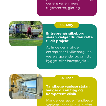
der ønsker en mere
fugtmættet, glat og
spændst...
02. May
Entreprenør silkeborg
sådan vælger du den rette
til dit projekt
At finde den rigtige
entreprenør i Silkeborg kan
være afgørende for, om dit
bygge- eller haveprojekt...
07. Mar
Tandlæge vanløse sådan
vælger du en tryg og
kompetent klinik
Mange, der søger Tandlæge
Vanløse, leder ikke kun efter