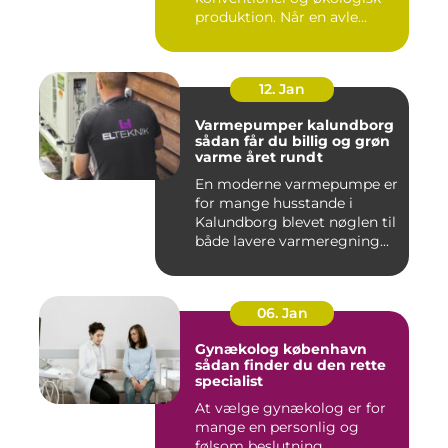
produktion. Når en avle...
12. Jan
Varmepumper kalundborg
sådan får du billig og grøn
varme året rundt
En moderne varmepumpe er
for mange husstande i
Kalundborg blevet nøglen til
både lavere varmeregning...
06. Jan
Gynækolog københavn
sådan finder du den rette
specialist
At vælge gynækolog er for
mange en personlig og
følsom beslutning.