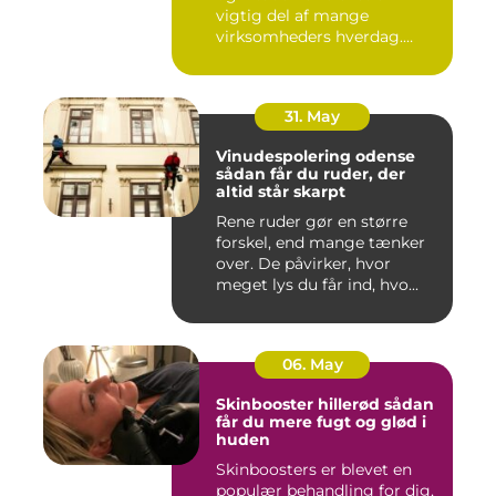
vigtig del af mange
virksomheders hverdag.
Både ind...
31. May
Vinudespolering odense
sådan får du ruder, der
altid står skarpt
Rene ruder gør en større
forskel, end mange tænker
over. De påvirker, hvor
meget lys du får ind, hvo...
06. May
Skinbooster hillerød sådan
får du mere fugt og glød i
huden
Skinboosters er blevet en
populær behandling for dig,