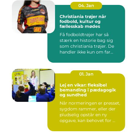
04. Jan
Christiania trøjer når
fodbold, kultur og
fællesskab mødes
Få fodboldtrøjer har så
stærk en historie bag sig
som christiania trøjer. De
handler ikke kun om far...
01. Jan
Lej en vikar: fleksibel
bemanding i pædagogik
og sundhed
Når normeringen er presset,
sygdom rammer, eller der
pludselig opstår en ny
opgave, kan behovet for ...