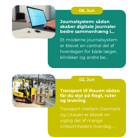
06. Jun
Journalsystem: sådan
skaber digitale journaler
bedre sammenhæng i
sundheden
Et moderne journalsystem
er blevet en central del af
hverdagen for både læger,
klinikker og andre be...
02. Jun
Transport til litauen sådan
får du styr på fragt, ruter
og levering
Transport mellem Danmark
og Litauen er blevet en
vigtig del af mange
virksomheders hverdag.
Både ind...