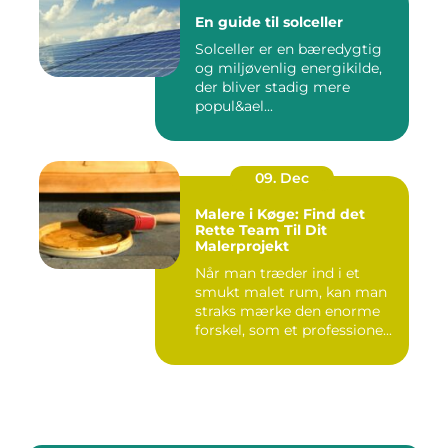
En guide til solceller
Solceller er en bæredygtig
og miljøvenlig energikilde,
der bliver stadig mere
popul&ael...
09. Dec
Malere i Køge: Find det
Rette Team Til Dit
Malerprojekt
Når man træder ind i et
smukt malet rum, kan man
straks mærke den enorme
forskel, som et professione...