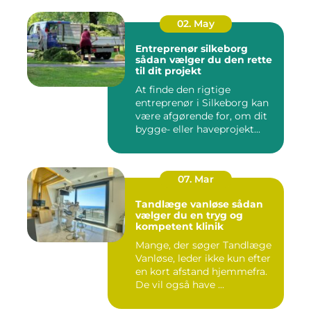
02. May
Entreprenør silkeborg
sådan vælger du den rette
til dit projekt
At finde den rigtige
entreprenør i Silkeborg kan
være afgørende for, om dit
bygge- eller haveprojekt...
07. Mar
Tandlæge vanløse sådan
vælger du en tryg og
kompetent klinik
Mange, der søger Tandlæge
Vanløse, leder ikke kun efter
en kort afstand hjemmefra.
De vil også have ...