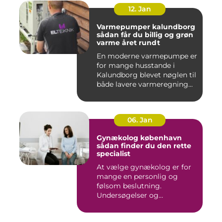
12. Jan
Varmepumper kalundborg
sådan får du billig og grøn
varme året rundt
En moderne varmepumpe er
for mange husstande i
Kalundborg blevet nøglen til
både lavere varmeregning...
06. Jan
Gynækolog københavn
sådan finder du den rette
specialist
At vælge gynækolog er for
mange en personlig og
følsom beslutning.
Undersøgelser og
behandlinger for...