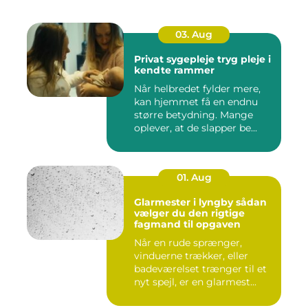
03. Aug
Privat sygepleje tryg pleje i
kendte rammer
Når helbredet fylder mere,
kan hjemmet få en endnu
større betydning. Mange
oplever, at de slapper be...
01. Aug
Glarmester i lyngby sådan
vælger du den rigtige
fagmand til opgaven
Når en rude sprænger,
vinduerne trækker, eller
badeværelset trænger til et
nyt spejl, er en glarmest...