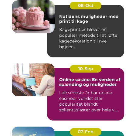
08. Oct
Nutidens muligheder med
print til kage
Kageprint er blevet en
populær metode til at løfte
kagedekoration til nye
højder...
10. Sep
Online casino: En verden af
spænding og muligheder
I de seneste år har online
casinoer vundet stor
popularitet blandt
spilentusiaster over hele v...
07. Feb