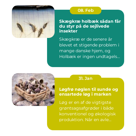
08. Feb
Skægkræ holbæk sådan får
du styr på de sejlivede
insekter
Skægkræ er de senere år
blevet et stigende problem i
mange danske hjem, og
Holbæk er ingen undtagels...
31. Jan
Løgfrø nøglen til sunde og
ensartede løg i marken
Løg er en af de vigtigste
grøntsagsafgrøder i både
konventionel og økologisk
produktion. Når en avle...