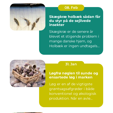
08. Feb
Skægkræ holbæk sådan får
du styr på de sejlivede
insekter
Skægkræ er de senere år
blevet et stigende problem i
mange danske hjem, og
Holbæk er ingen undtagels...
31. Jan
Løgfrø nøglen til sunde og
ensartede løg i marken
Løg er en af de vigtigste
grøntsagsafgrøder i både
konventionel og økologisk
produktion. Når en avle...