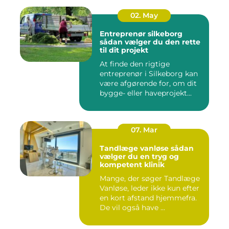
02. May
Entreprenør silkeborg
sådan vælger du den rette
til dit projekt
At finde den rigtige
entreprenør i Silkeborg kan
være afgørende for, om dit
bygge- eller haveprojekt...
07. Mar
Tandlæge vanløse sådan
vælger du en tryg og
kompetent klinik
Mange, der søger Tandlæge
Vanløse, leder ikke kun efter
en kort afstand hjemmefra.
De vil også have ...