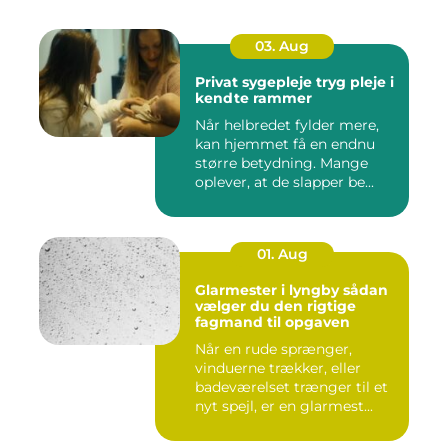
03. Aug
Privat sygepleje tryg pleje i
kendte rammer
Når helbredet fylder mere,
kan hjemmet få en endnu
større betydning. Mange
oplever, at de slapper be...
01. Aug
Glarmester i lyngby sådan
vælger du den rigtige
fagmand til opgaven
Når en rude sprænger,
vinduerne trækker, eller
badeværelset trænger til et
nyt spejl, er en glarmest...