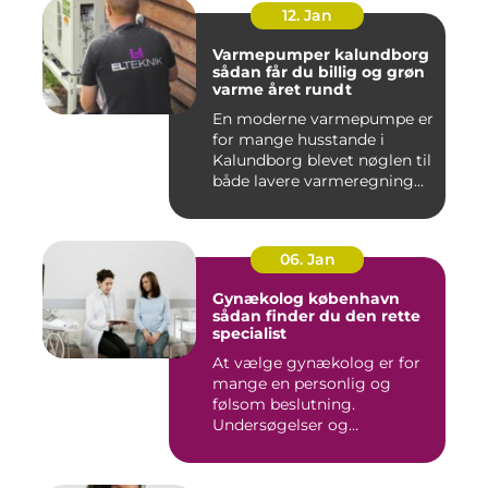
12. Jan
Varmepumper kalundborg
sådan får du billig og grøn
varme året rundt
En moderne varmepumpe er
for mange husstande i
Kalundborg blevet nøglen til
både lavere varmeregning...
06. Jan
Gynækolog københavn
sådan finder du den rette
specialist
At vælge gynækolog er for
mange en personlig og
følsom beslutning.
Undersøgelser og
behandlinger for...