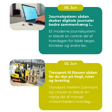
06. Jun
Journalsystem: sådan
skaber digitale journaler
bedre sammenhæng i
sundheden
Et moderne journalsystem
er blevet en central del af
hverdagen for både læger,
klinikker og andre be...
02. Jun
Transport til litauen sådan
får du styr på fragt, ruter
og levering
Transport mellem Danmark
og Litauen er blevet en
vigtig del af mange
virksomheders hverdag.
Både ind...