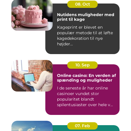
08. Oct
Nutidens muligheder med
print til kage
Kageprint er blevet en
populær metode til at løfte
kagedekoration til nye
højder...
10. Sep
Online casino: En verden af
spænding og muligheder
I de seneste år har online
casinoer vundet stor
popularitet blandt
spilentusiaster over hele v...
07. Feb