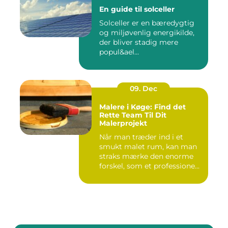
En guide til solceller
Solceller er en bæredygtig
og miljøvenlig energikilde,
der bliver stadig mere
popul&ael...
09. Dec
Malere i Køge: Find det
Rette Team Til Dit
Malerprojekt
Når man træder ind i et
smukt malet rum, kan man
straks mærke den enorme
forskel, som et professione...