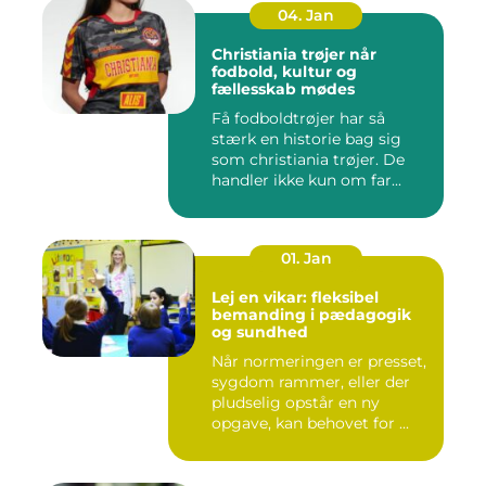
04. Jan
Christiania trøjer når
fodbold, kultur og
fællesskab mødes
Få fodboldtrøjer har så
stærk en historie bag sig
som christiania trøjer. De
handler ikke kun om far...
01. Jan
Lej en vikar: fleksibel
bemanding i pædagogik
og sundhed
Når normeringen er presset,
sygdom rammer, eller der
pludselig opstår en ny
opgave, kan behovet for ...