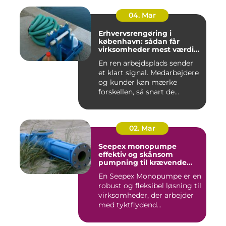
04. Mar
Erhvervsrengøring i
københavn: sådan får
virksomheder mest værdi
for pengene
En ren arbejdsplads sender
et klart signal. Medarbejdere
og kunder kan mærke
forskellen, så snart de...
02. Mar
Seepex monopumpe
effektiv og skånsom
pumpning til krævende
opgaver
En Seepex Monopumpe er en
robust og fleksibel løsning til
virksomheder, der arbejder
med tyktflydend...