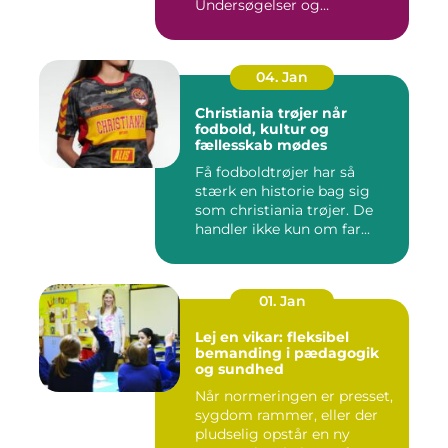
Undersøgelser og
behandlinger for...
04. Jan
Christiania trøjer når
fodbold, kultur og
fællesskab mødes
Få fodboldtrøjer har så
stærk en historie bag sig
som christiania trøjer. De
handler ikke kun om far...
01. Jan
Lej en vikar: fleksibel
bemanding i pædagogik
og sundhed
Når normeringen er presset,
sygdom rammer, eller der
pludselig opstår en ny