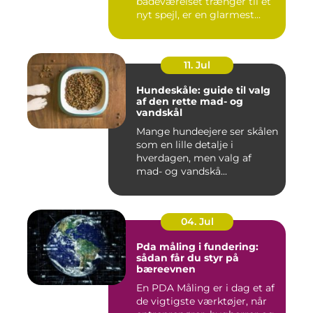
badeværelset trænger til et
nyt spejl, er en glarmest...
11. Jul
Hundeskåle: guide til valg
af den rette mad- og
vandskål
Mange hundeejere ser skålen
som en lille detalje i
hverdagen, men valg af
mad- og vandskå...
04. Jul
Pda måling i fundering:
sådan får du styr på
bæreevnen
En PDA Måling er i dag et af
de vigtigste værktøjer, når