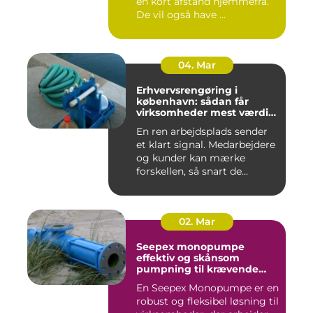
en kort afstand hjemmefra.
De vil også have ...
04. Mar
Erhvervsrengøring i
københavn: sådan får
virksomheder mest værdi
for pengene
En ren arbejdsplads sender
et klart signal. Medarbejdere
og kunder kan mærke
forskellen, så snart de...
02. Mar
Seepex monopumpe
effektiv og skånsom
pumpning til krævende
opgaver
En Seepex Monopumpe er en
robust og fleksibel løsning til