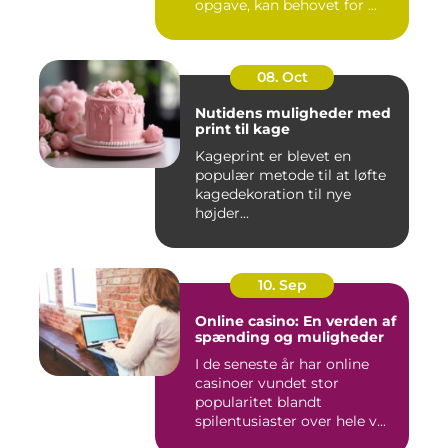
opgave, kan behovet for ...
08. Oct
Nutidens muligheder med
print til kage
Kageprint er blevet en
populær metode til at løfte
kagedekoration til nye
højder...
10. Sep
Online casino: En verden af
spænding og muligheder
I de seneste år har online
casinoer vundet stor
popularitet blandt
spilentusiaster over hele v...