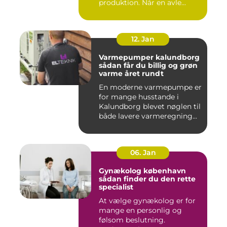
produktion. Når en avle...
12. Jan
Varmepumper kalundborg
sådan får du billig og grøn
varme året rundt
En moderne varmepumpe er
for mange husstande i
Kalundborg blevet nøglen til
både lavere varmeregning...
06. Jan
Gynækolog københavn
sådan finder du den rette
specialist
At vælge gynækolog er for
mange en personlig og
følsom beslutning.