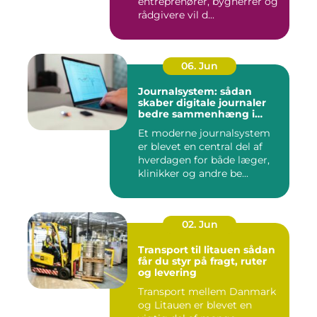
entreprenører, bygherrer og
rådgivere vil d...
06. Jun
Journalsystem: sådan
skaber digitale journaler
bedre sammenhæng i
sundheden
Et moderne journalsystem
er blevet en central del af
hverdagen for både læger,
klinikker og andre be...
02. Jun
Transport til litauen sådan
får du styr på fragt, ruter
og levering
Transport mellem Danmark
og Litauen er blevet en