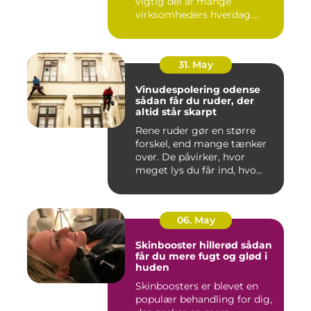
vigtig del af mange
virksomheders hverdag.
Både ind...
31. May
Vinudespolering odense
sådan får du ruder, der
altid står skarpt
Rene ruder gør en større
forskel, end mange tænker
over. De påvirker, hvor
meget lys du får ind, hvo...
06. May
Skinbooster hillerød sådan
får du mere fugt og glød i
huden
Skinboosters er blevet en
populær behandling for dig,