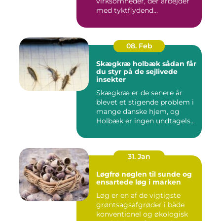
virksomheder, der arbejder
med tyktflydend...
08. Feb
Skægkræ holbæk sådan får
du styr på de sejlivede
insekter
Skægkræ er de senere år
blevet et stigende problem i
mange danske hjem, og
Holbæk er ingen undtagels...
31. Jan
Løgfrø nøglen til sunde og
ensartede løg i marken
Løg er en af de vigtigste
grøntsagsafgrøder i både
konventionel og økologisk