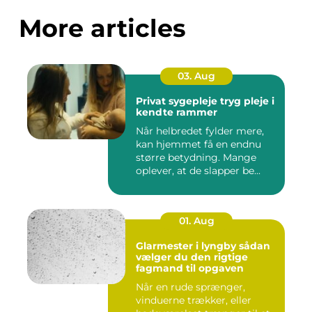
More articles
03. Aug
Privat sygepleje tryg pleje i
kendte rammer
Når helbredet fylder mere,
kan hjemmet få en endnu
større betydning. Mange
oplever, at de slapper be...
01. Aug
Glarmester i lyngby sådan
vælger du den rigtige
fagmand til opgaven
Når en rude sprænger,
vinduerne trækker, eller