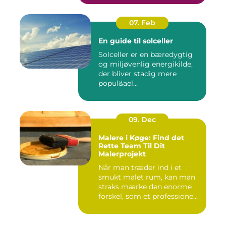
07. Feb
En guide til solceller
Solceller er en bæredygtig
og miljøvenlig energikilde,
der bliver stadig mere
popul&ael...
09. Dec
Malere i Køge: Find det
Rette Team Til Dit
Malerprojekt
Når man træder ind i et
smukt malet rum, kan man
straks mærke den enorme
forskel, som et professione...