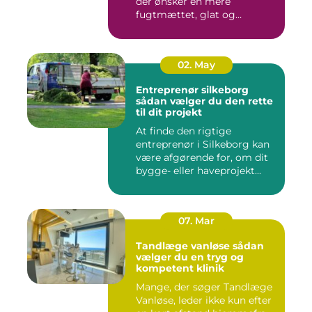
der ønsker en mere
fugtmættet, glat og
spændst...
02. May
Entreprenør silkeborg
sådan vælger du den rette
til dit projekt
At finde den rigtige
entreprenør i Silkeborg kan
være afgørende for, om dit
bygge- eller haveprojekt...
07. Mar
Tandlæge vanløse sådan
vælger du en tryg og
kompetent klinik
Mange, der søger Tandlæge
Vanløse, leder ikke kun efter