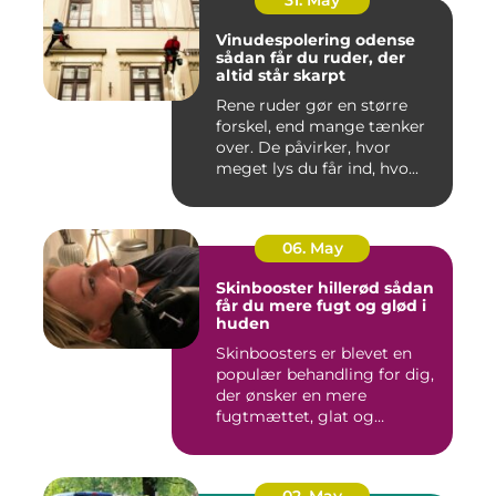
31. May
Vinudespolering odense
sådan får du ruder, der
altid står skarpt
Rene ruder gør en større
forskel, end mange tænker
over. De påvirker, hvor
meget lys du får ind, hvo...
06. May
Skinbooster hillerød sådan
får du mere fugt og glød i
huden
Skinboosters er blevet en
populær behandling for dig,
der ønsker en mere
fugtmættet, glat og
spændst...