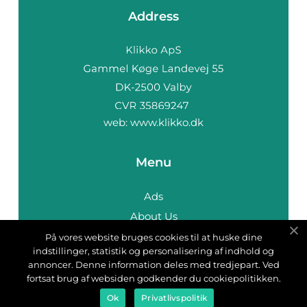
Address
web:
www.klikko.dk
Menu
Ads
About Us
Cookies
På vores website bruges cookies til at huske dine
indstillinger, statistik og personalisering af indhold og
Contact
annoncer. Denne information deles med tredjepart. Ved
Sitemap
fortsat brug af websiden godkender du cookiepolitikken.
Ok
Privatlivspolitik