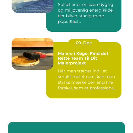
Solceller er en bæredygtig
og miljøvenlig energikilde,
der bliver stadig mere
popul&ael...
09. Dec
Malere i Køge: Find det
Rette Team Til Dit
Malerprojekt
Når man træder ind i et
smukt malet rum, kan man
straks mærke den enorme
forskel, som et professione...