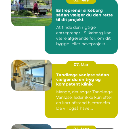
02. May
Entreprenør silkeborg
sådan vælger du den rette
til dit projekt
At finde den rigtige
entreprenør i Silkeborg kan
være afgørende for, om dit
bygge- eller haveprojekt...
07. Mar
Tandlæge vanløse sådan
vælger du en tryg og
kompetent klinik
Mange, der søger Tandlæge
Vanløse, leder ikke kun efter
en kort afstand hjemmefra.
De vil også have ...