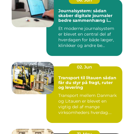
06. Jun
Journalsystem: sådan
skaber digitale journaler
bedre sammenhæng i
sundheden
Et moderne journalsystem
er blevet en central del af
hverdagen for både læger,
klinikker og andre be...
02. Jun
Transport til litauen sådan
får du styr på fragt, ruter
og levering
Transport mellem Danmark
og Litauen er blevet en
vigtig del af mange
virksomheders hverdag.
Både ind...