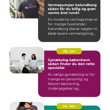
Varmepumper kalundborg
sådan får du billig og grøn
varme året rundt
En moderne varmepumpe er
for mange husstande i
Kalundborg blevet nøglen til
både lavere varmeregning...
06. Jan
Gynækolog københavn
sådan finder du den rette
specialist
At vælge gynækolog er for
mange en personlig og
følsom beslutning.
Undersøgelser og
behandlinger for...
04. Jan