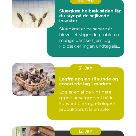
08. Feb
Skægkræ holbæk sådan får
du styr på de sejlivede
insekter
Skægkræ er de senere år
blevet et stigende problem i
mange danske hjem, og
Holbæk er ingen undtagels...
31. Jan
Løgfrø nøglen til sunde og
ensartede løg i marken
Løg er en af de vigtigste
grøntsagsafgrøder i både
konventionel og økologisk
produktion. Når en avle...
12. Jan