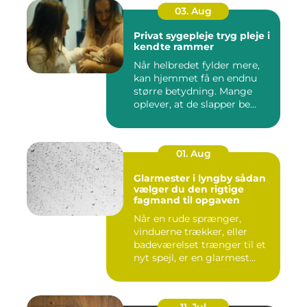
03. Aug
Privat sygepleje tryg pleje i
kendte rammer
Når helbredet fylder mere,
kan hjemmet få en endnu
større betydning. Mange
oplever, at de slapper be...
01. Aug
Glarmester i lyngby sådan
vælger du den rigtige
fagmand til opgaven
Når en rude sprænger,
vinduerne trækker, eller
badeværelset trænger til et
nyt spejl, er en glarmest...