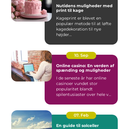
Nutidens muligheder med
print til kage
Kageprint er blevet en
populær metode til at løfte
kagedekoration til nye
højder...
10. Sep
Online casino: En verden af
spænding og muligheder
I de seneste år har online
casinoer vundet stor
popularitet blandt
spilentusiaster over hele v...
07. Feb
En guide til solceller