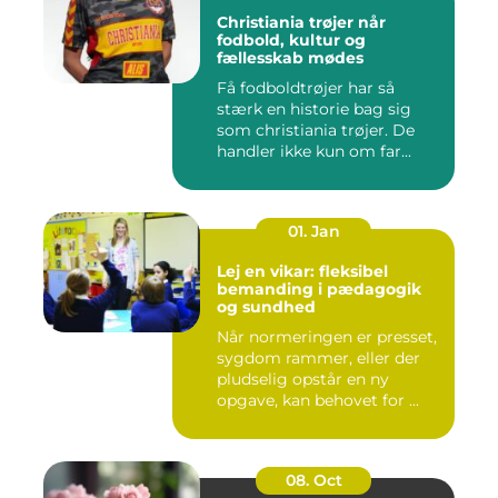
Christiania trøjer når
fodbold, kultur og
fællesskab mødes
Få fodboldtrøjer har så
stærk en historie bag sig
som christiania trøjer. De
handler ikke kun om far...
01. Jan
Lej en vikar: fleksibel
bemanding i pædagogik
og sundhed
Når normeringen er presset,
sygdom rammer, eller der
pludselig opstår en ny
opgave, kan behovet for ...
08. Oct