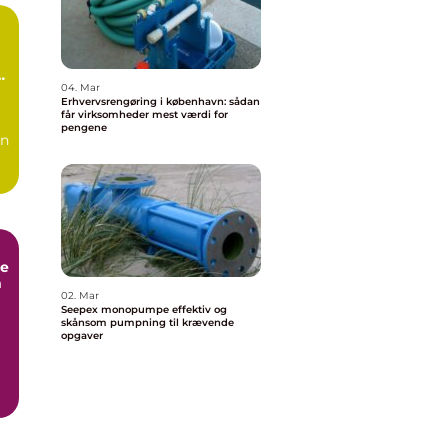
n
04. Mar
Erhvervsrengøring i københavn: sådan
får virksomheder mest værdi for
pengene
en
e
m
02. Mar
Seepex monopumpe effektiv og
skånsom pumpning til krævende
opgaver