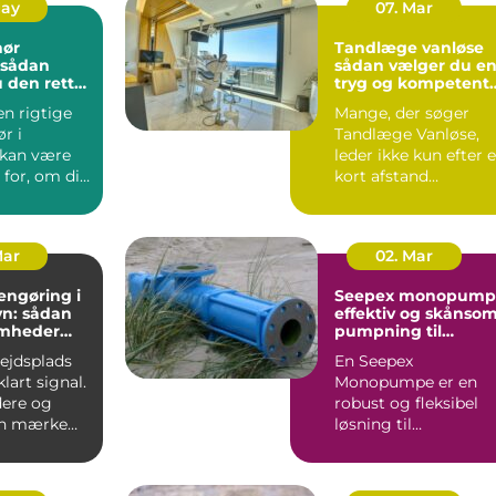
May
07. Mar
nør
Tandlæge vanløse
sådan vælger du e
 den rette
tryg og kompetent
jekt
klinik
en rigtige
Mange, der søger
r i
Tandlæge Vanløse,
 kan være
leder ikke kun efter 
for, om dit
kort afstand
er
hjemmefra. De vil
t...
også have ...
Mar
02. Mar
engøring i
Seepex monopump
n: sådan
effektiv og skånso
omheder
pumpning til
i for
krævende opgaver
bejdsplads
En Seepex
lart signal.
Monopumpe er en
ere og
robust og fleksibel
an mærke
løsning til
 så snart
virksomheder, der
arbejder med
tyktflydend...