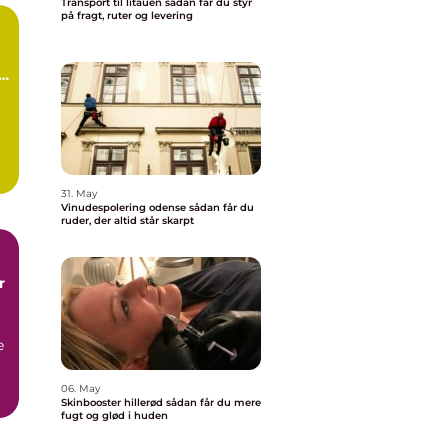
Transport til litauen sådan får du styr
på fragt, ruter og levering
d
31. May
.
Vinudespolering odense sådan får du
ruder, der altid står skarpt
r
e
06. May
Skinbooster hillerød sådan får du mere
fugt og glød i huden