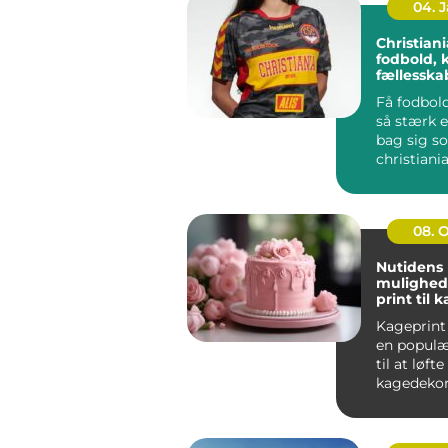
04. 
Christiania 
fodbold, 
fællessk
Få fodbold
så stærk e
bag sig s
christiania
handler i
far...
08. 
Nutidens
mulighed
print til 
Kageprint 
en popul
til at løfte
kagedekora
nye højder.