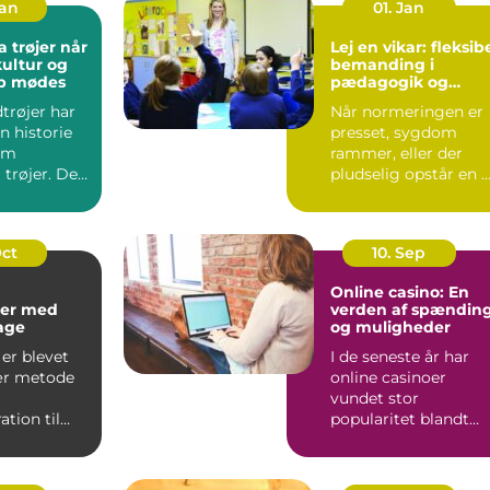
Jan
01. Jan
trøjer når
Lej en vikar: fleksib
kultur og
bemanding i
ab mødes
pædagogik og
sundhed
trøjer har
Når normeringen er
n historie
presset, sygdom
om
rammer, eller der
 trøjer. De
pludselig opstår en 
kke kun om
opgave, kan behovet
for ...
Oct
10. Sep
Online casino: En
er med
verden af spændin
kage
og muligheder
er blevet
I de seneste år har
ær metode
online casinoer
vundet stor
tion til
popularitet blandt
..
spilentusiaster over
hele v...