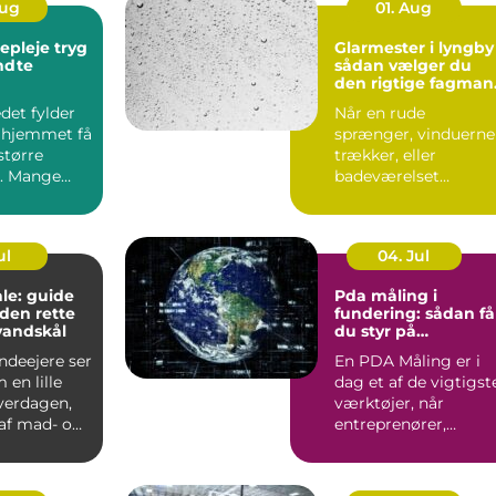
Aug
01. Aug
leje tryg
Glarmester i lyngby
endte
sådan vælger du
den rigtige fagman
til opgaven
det fylder
Når en rude
 hjemmet få
sprænger, vinduerne
større
trækker, eller
. Mange
badeværelset
t de slapper
trænger til et nyt
spejl, er en glarmest..
ul
04. Jul
le: guide
Pda måling i
f den rette
fundering: sådan få
vandskål
du styr på
bæreevnen
deejere ser
En PDA Måling er i
 en lille
dag et af de vigtigst
hverdagen,
værktøjer, når
af mad- og
entreprenører,
bygherrer og
rådgivere vil d...