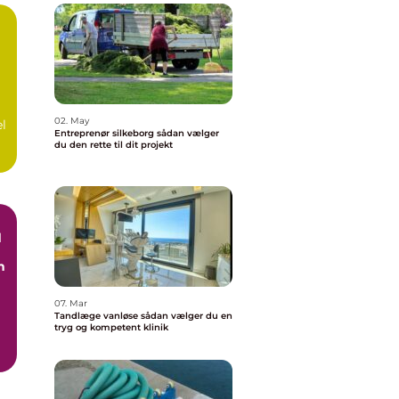
å
02. May
el
Entreprenør silkeborg sådan vælger
du den rette til dit projekt
d
n
07. Mar
Tandlæge vanløse sådan vælger du en
tryg og kompetent klinik