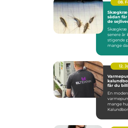
08. 
Skægkræ
sådan får
de sejlive
Skægkræ 
senere år 
stigende 
mange da
og Holbæk
undtagels.
12. 
Varmepu
kalundborg s
får du bil
varme åre
En moder
varmepum
mange hus
Kalundbor
nøglen til
varmeregn