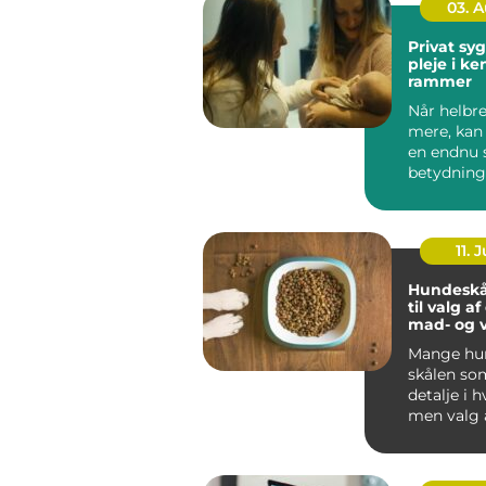
03. 
Privat sygep
pleje i k
rammer
Når helbre
mere, kan
en endnu 
betydning
oplever, a
be...
11. J
Hundeskå
til valg a
mad- og 
Mange hun
skålen som
detalje i 
men valg 
vandskå...