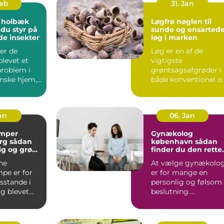
Feb
31. Jan
 holbæk
Løgfrø nøglen til
 du styr på
sunde og ensarted
de insekter
løg i marken
er de
Løg er en af de
blevet et
vigtigste
problem i
grøntsagsafgrøder i
nske hjem,
både konventionel o
 er ingen
økologisk produktion
..
Når en avle...
Jan
06. Jan
mper
Gynækolog
ådan
københavn sådan
lig og grøn
finder du den rette
t rundt
specialist
ne
At vælge gynækolo
pe er for
er for mange en
stande i
personlig og følsom
g blevet
beslutning.
 både lavere
Undersøgelser og
ing...
behandlinger for...