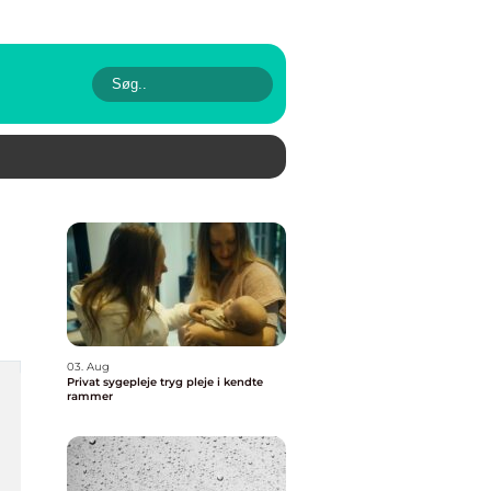
03. Aug
Privat sygepleje tryg pleje i kendte
rammer