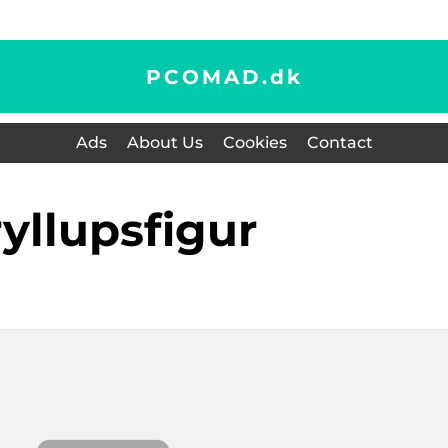
PCOMAD.
dk
Ads
About Us
Cookies
Contact
bryllupsfigur