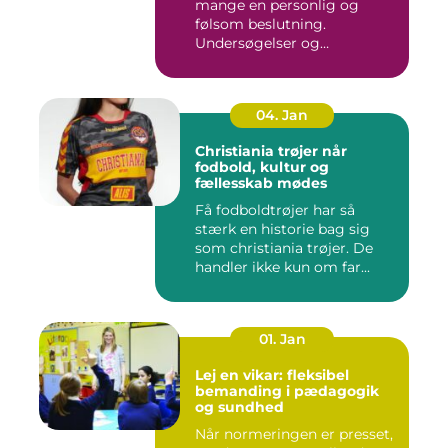
mange en personlig og
følsom beslutning.
Undersøgelser og
behandlinger for...
04. Jan
Christiania trøjer når
fodbold, kultur og
fællesskab mødes
Få fodboldtrøjer har så
stærk en historie bag sig
som christiania trøjer. De
handler ikke kun om far...
01. Jan
Lej en vikar: fleksibel
bemanding i pædagogik
og sundhed
Når normeringen er presset,