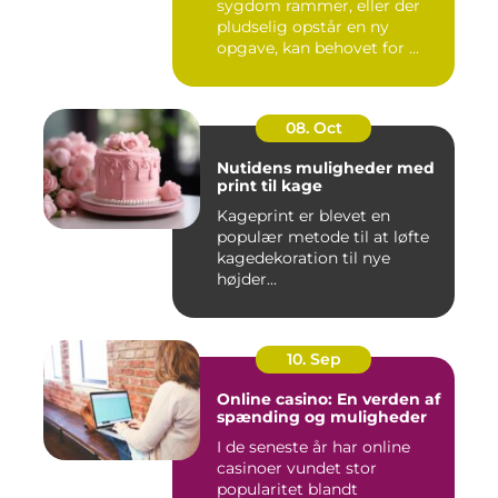
sygdom rammer, eller der
pludselig opstår en ny
opgave, kan behovet for ...
08. Oct
Nutidens muligheder med
print til kage
Kageprint er blevet en
populær metode til at løfte
kagedekoration til nye
højder...
10. Sep
Online casino: En verden af
spænding og muligheder
I de seneste år har online
casinoer vundet stor
popularitet blandt