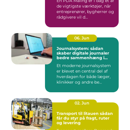
En PDA Måling er i dag et af
de vigtigste værktøjer, når
entreprenører, bygherrer og
rådgivere vil d...
06. Jun
Journalsystem: sådan
skaber digitale journaler
bedre sammenhæng i
sundheden
Et moderne journalsystem
er blevet en central del af
hverdagen for både læger,
klinikker og andre be...
02. Jun
Transport til litauen sådan
får du styr på fragt, ruter
og levering