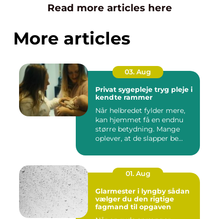
Read more articles here
More articles
03. Aug
Privat sygepleje tryg pleje i
kendte rammer
Når helbredet fylder mere,
kan hjemmet få en endnu
større betydning. Mange
oplever, at de slapper be...
01. Aug
Glarmester i lyngby sådan
vælger du den rigtige
fagmand til opgaven