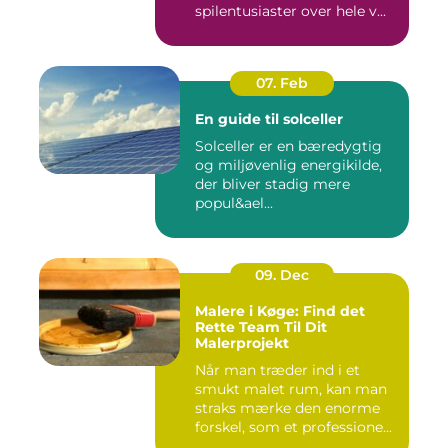
spilentusiaster over hele v...
07. Feb
En guide til solceller
Solceller er en bæredygtig
og miljøvenlig energikilde,
der bliver stadig mere
popul&ael...
09. Dec
Malere i Køge: Find det
Rette Team Til Dit
Malerprojekt
Når man træder ind i et
smukt malet rum, kan man
straks mærke den enorme
forskel, som et professione...