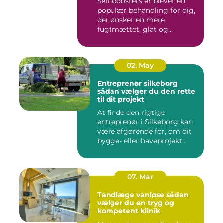
Skinboosters er blevet en
populær behandling for dig,
der ønsker en mere
fugtmættet, glat og
spændst...
02. May
Entreprenør silkeborg
sådan vælger du den rette
til dit projekt
At finde den rigtige
entreprenør i Silkeborg kan
være afgørende for, om dit
bygge- eller haveprojekt...
07. Mar
Tandlæge vanløse sådan
vælger du en tryg og
kompetent klinik