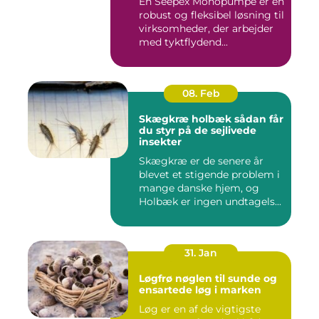
En Seepex Monopumpe er en
robust og fleksibel løsning til
virksomheder, der arbejder
med tyktflydend...
08. Feb
Skægkræ holbæk sådan får
du styr på de sejlivede
insekter
Skægkræ er de senere år
blevet et stigende problem i
mange danske hjem, og
Holbæk er ingen undtagels...
31. Jan
Løgfrø nøglen til sunde og
ensartede løg i marken
Løg er en af de vigtigste