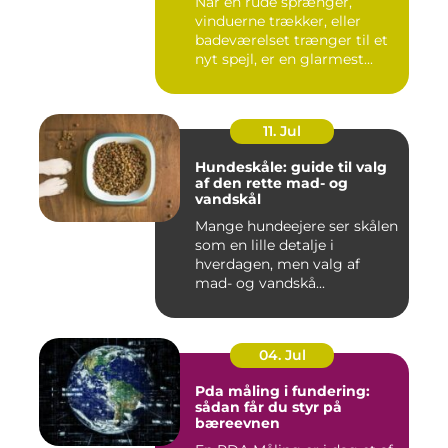
Når en rude sprænger,
vinduerne trækker, eller
badeværelset trænger til et
nyt spejl, er en glarmest...
11. Jul
Hundeskåle: guide til valg
af den rette mad- og
vandskål
Mange hundeejere ser skålen
som en lille detalje i
hverdagen, men valg af
mad- og vandskå...
04. Jul
Pda måling i fundering:
sådan får du styr på
bæreevnen