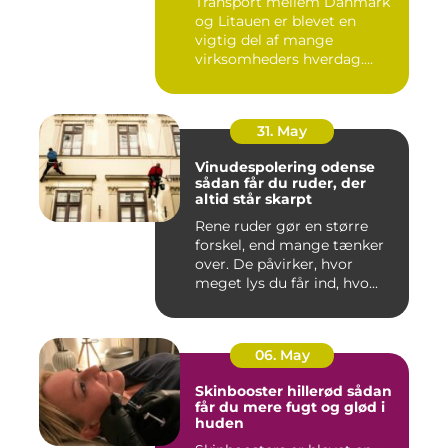
Transport mellem Danmark
og Litauen er blevet en
vigtig del af mange
virksomheders hverdag.
Både ind...
31. May
Vinudespolering odense
sådan får du ruder, der
altid står skarpt
Rene ruder gør en større
forskel, end mange tænker
over. De påvirker, hvor
meget lys du får ind, hvo...
06. May
Skinbooster hillerød sådan
får du mere fugt og glød i
huden