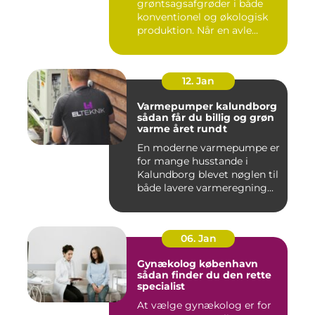
grøntsagsafgrøder i både
konventionel og økologisk
produktion. Når en avle...
12. Jan
Varmepumper kalundborg
sådan får du billig og grøn
varme året rundt
En moderne varmepumpe er
for mange husstande i
Kalundborg blevet nøglen til
både lavere varmeregning...
06. Jan
Gynækolog københavn
sådan finder du den rette
specialist
At vælge gynækolog er for