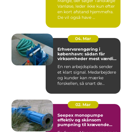
Mange, der søger Tandlæge
Vanløse, leder ikke kun efter
en kort afstand hjemmefra.
De vil også have ...
04. Mar
Erhvervsrengøring i
københavn: sådan får
virksomheder mest værdi
for pengene
En ren arbejdsplads sender
et klart signal. Medarbejdere
og kunder kan mærke
forskellen, så snart de...
02. Mar
Seepex monopumpe
effektiv og skånsom
pumpning til krævende
opgaver