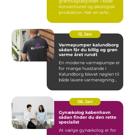
grøntsagsafgrøder i både
konventionel og økologisk
produktion. Når en avle...
12. Jan
Varmepumper kalundborg
sådan får du billig og grøn
varme året rundt
En moderne varmepumpe er
for mange husstande i
Kalundborg blevet nøglen til
både lavere varmeregning...
06. Jan
Gynækolog københavn
sådan finder du den rette
specialist
At vælge gynækolog er for