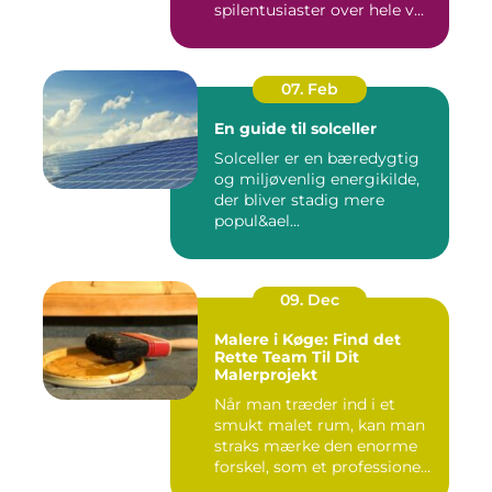
spilentusiaster over hele v...
07. Feb
En guide til solceller
Solceller er en bæredygtig
og miljøvenlig energikilde,
der bliver stadig mere
popul&ael...
09. Dec
Malere i Køge: Find det
Rette Team Til Dit
Malerprojekt
Når man træder ind i et
smukt malet rum, kan man
straks mærke den enorme
forskel, som et professione...