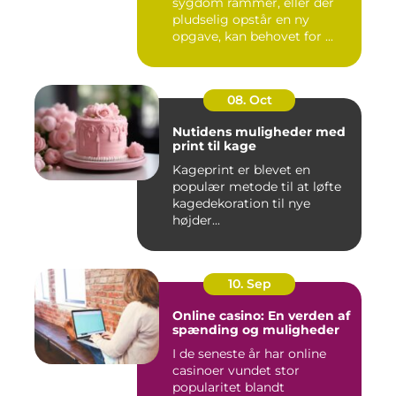
sygdom rammer, eller der
pludselig opstår en ny
opgave, kan behovet for ...
08. Oct
Nutidens muligheder med
print til kage
Kageprint er blevet en
populær metode til at løfte
kagedekoration til nye
højder...
10. Sep
Online casino: En verden af
spænding og muligheder
I de seneste år har online
casinoer vundet stor
popularitet blandt