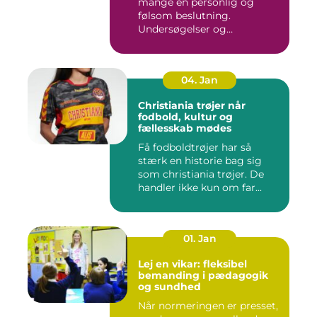
mange en personlig og
følsom beslutning.
Undersøgelser og
behandlinger for...
04. Jan
Christiania trøjer når
fodbold, kultur og
fællesskab mødes
Få fodboldtrøjer har så
stærk en historie bag sig
som christiania trøjer. De
handler ikke kun om far...
01. Jan
Lej en vikar: fleksibel
bemanding i pædagogik
og sundhed
Når normeringen er presset,