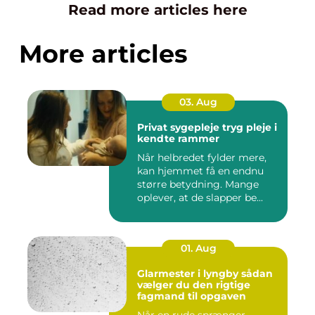
Read more articles here
More articles
03. Aug
Privat sygepleje tryg pleje i
kendte rammer
Når helbredet fylder mere,
kan hjemmet få en endnu
større betydning. Mange
oplever, at de slapper be...
01. Aug
Glarmester i lyngby sådan
vælger du den rigtige
fagmand til opgaven
Når en rude sprænger,