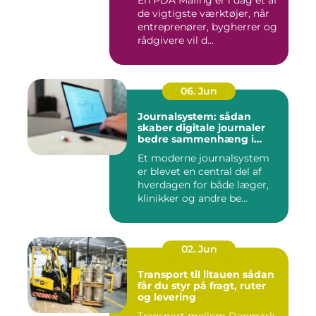
de vigtigste værktøjer, når
entreprenører, bygherrer og
rådgivere vil d...
06. Jun
Journalsystem: sådan
skaber digitale journaler
bedre sammenhæng i
sundheden
Et moderne journalsystem
er blevet en central del af
hverdagen for både læger,
klinikker og andre be...
02. Jun
Transport til litauen sådan
får du styr på fragt, ruter
og levering
Transport mellem Danmark