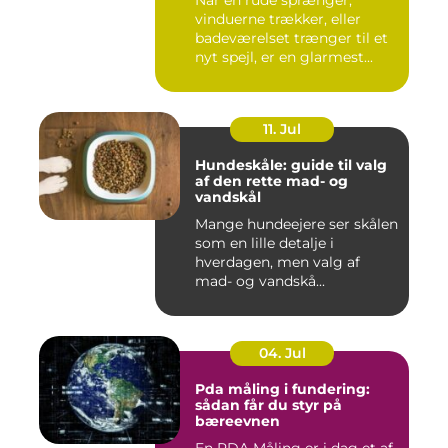
vinduerne trækker, eller
badeværelset trænger til et
nyt spejl, er en glarmest...
11. Jul
Hundeskåle: guide til valg
af den rette mad- og
vandskål
Mange hundeejere ser skålen
som en lille detalje i
hverdagen, men valg af
mad- og vandskå...
04. Jul
Pda måling i fundering:
sådan får du styr på
bæreevnen
En PDA Måling er i dag et af