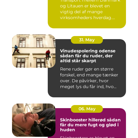
og Litauen er blevet en
vigtig del af mange
virksomheders hverdag.
Både ind...
31. May
Vinudespolering odense
sådan får du ruder, der
altid står skarpt
Rene ruder gør en større
forskel, end mange tænker
over. De påvirker, hvor
meget lys du får ind, hvo...
06. May
Skinbooster hillerød sådan
får du mere fugt og glød i
huden
Skinboosters er blevet en