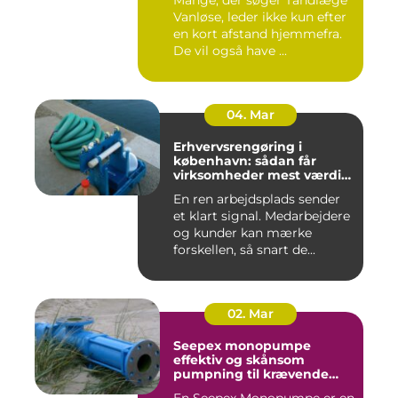
Vanløse, leder ikke kun efter
en kort afstand hjemmefra.
De vil også have ...
04. Mar
Erhvervsrengøring i
københavn: sådan får
virksomheder mest værdi
for pengene
En ren arbejdsplads sender
et klart signal. Medarbejdere
og kunder kan mærke
forskellen, så snart de...
02. Mar
Seepex monopumpe
effektiv og skånsom
pumpning til krævende
opgaver
En Seepex Monopumpe er en