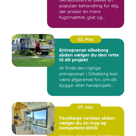
populær behandling for dig,
der ønsker en mere
fugtmættet, glat og
spændst...
02. May
Entreprenør silkeborg
sådan vælger du den rette
til dit projekt
At finde den rigtige
entreprenør i Silkeborg kan
være afgørende for, om dit
bygge- eller haveprojekt...
07. Mar
Tandlæge vanløse sådan
vælger du en tryg og
kompetent klinik
Mange, der søger Tandlæge