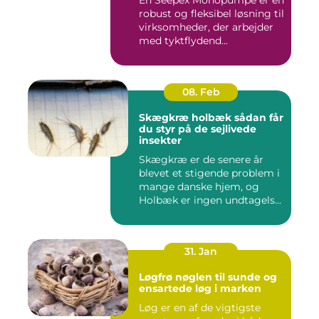
robust og fleksibel løsning til
virksomheder, der arbejder
med tyktflydend...
08. Feb
Skægkræ holbæk sådan får
du styr på de sejlivede
insekter
Skægkræ er de senere år
blevet et stigende problem i
mange danske hjem, og
Holbæk er ingen undtagels...
31. Jan
Løgfrø nøglen til sunde og
ensartede løg i marken
Løg er en af de vigtigste