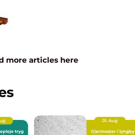
d more articles here
es
Aug
01. Aug
leje tryg
Glarmester i lyngby