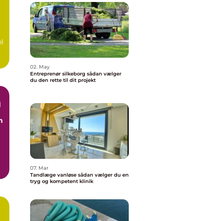
å
el
02. May
Entreprenør silkeborg sådan vælger
du den rette til dit projekt
d
n
07. Mar
Tandlæge vanløse sådan vælger du en
tryg og kompetent klinik