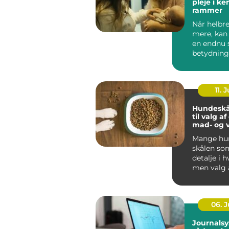
pleje i k
rammer
Når helbre
mere, kan
en endnu 
betydning
oplever, a
be...
11. J
Hundeskå
til valg a
mad- og 
Mange hun
skålen som
detalje i 
men valg 
vandskå...
06. 
Journalsy