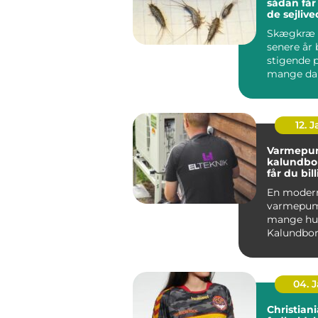
sådan får
de sejlive
Skægkræ 
senere år 
stigende 
mange da
og Holbæk
undtagels.
12. 
Varmepu
kalundborg s
får du bil
varme åre
En moder
varmepum
mange hus
Kalundbor
nøglen til
varmeregn
04. 
Christiania 