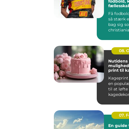
fodbold, 
fællessk
Få fodbold
så stærk e
bag sig s
christiania
handler i
far...
08. 
Nutidens
mulighed
print til 
Kageprint 
en popul
til at løfte
kagedekora
nye højder.
07. 
En guide t