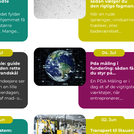
endte
sådan vælger du
den rigtige fagman
til opgaven
det fylder
Når en rude
 hjemmet få
sprænger, vinduerne
større
trækker, eller
. Mange
badeværelset
t de slapper
trænger til et nyt
spejl, er en glarmest..
ul
04. Jul
le: guide
Pda måling i
f den rette
fundering: sådan få
vandskål
du styr på
bæreevnen
deejere ser
En PDA Måling er i
 en lille
dag et af de vigtigst
hverdagen,
værktøjer, når
af mad- og
entreprenører,
bygherrer og
rådgivere vil d...
Jun
02. Jun
stem:
Transport til litauen