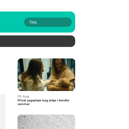
03. Aug
Privat sygepleje tryg pleje i kendte
rammer