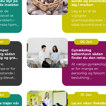
 du styr på
sunde og ensarted
de insekter
løg i marken
er de
Løg er en af de
blevet et
vigtigste
problem i
grøntsagsafgrøder i
nske hjem,
både konventionel o
 er ingen
økologisk produktion
..
Når en avle...
Jan
06. Jan
mper
Gynækolog
ådan
københavn sådan
lig og grøn
finder du den rette
t rundt
specialist
ne
At vælge gynækolo
pe er for
er for mange en
stande i
personlig og følsom
g blevet
beslutning.
 både lavere
Undersøgelser og
ing...
behandlinger for...
Jan
01. Jan
trøjer når
Lej en vikar: fleksib