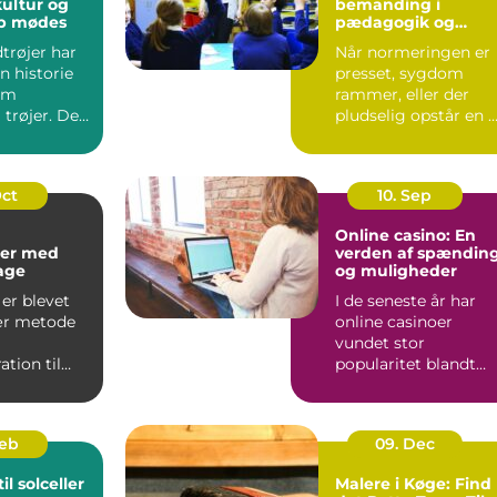
kultur og
bemanding i
ab mødes
pædagogik og
sundhed
trøjer har
Når normeringen er
n historie
presset, sygdom
om
rammer, eller der
 trøjer. De
pludselig opstår en 
kke kun om
opgave, kan behovet
for ...
Oct
10. Sep
Online casino: En
er med
verden af spændin
kage
og muligheder
er blevet
I de seneste år har
ær metode
online casinoer
vundet stor
tion til
popularitet blandt
..
spilentusiaster over
hele v...
Feb
09. Dec
il solceller
Malere i Køge: Find