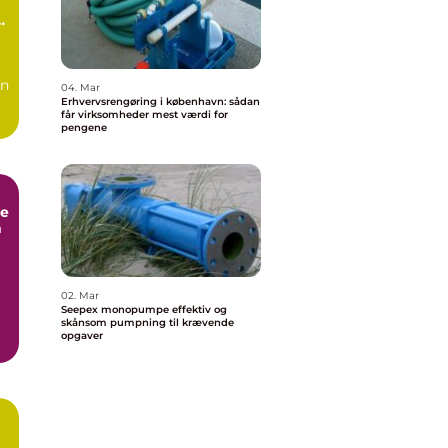
n
en
04. Mar
Erhvervsrengøring i københavn: sådan
får virksomheder mest værdi for
pengene
e
m
02. Mar
Seepex monopumpe effektiv og
skånsom pumpning til krævende
opgaver