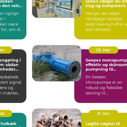
sådan vælger du e
 den rette
tryg og kompetent
jekt
klinik
en rigtige
Mange, der søger
r i
Tandlæge Vanløse,
 kan være
leder ikke kun efter 
for, om dit
kort afstand
er
hjemmefra. De vil
t...
også have ...
Mar
02. Mar
engøring i
Seepex monopump
n: sådan
effektiv og skånso
omheder
pumpning til
i for
krævende opgaver
bejdsplads
En Seepex
lart signal.
Monopumpe er en
ere og
robust og fleksibel
an mærke
løsning til
 så snart
virksomheder, der
arbejder med
tyktflydend...
Feb
31. Jan
 holbæk
Løgfrø nøglen til