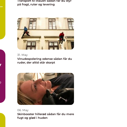
Transport til litauen sådan får du styr
på fragt, ruter og levering
d
.
31. May
Vinudespolering odense sådan får du
ruder, der altid står skarpt
r
e
06. May
Skinbooster hillerød sådan får du mere
fugt og glød i huden