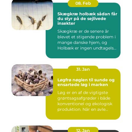
08. Feb
Skægkræ holbæk sådan får
du styr på de sejlivede
insekter
Skægkræ er de senere år
blevet et stigende problem i
mange danske hjem, og
Holbæk er ingen undtagels...
31. Jan
Løgfrø nøglen til sunde og
ensartede løg i marken
Løg er en af de vigtigste
grøntsagsafgrøder i både
konventionel og økologisk
produktion. Når en avle...
12. Jan