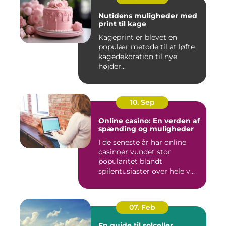
Nutidens muligheder med
print til kage
Kageprint er blevet en
populær metode til at løfte
kagedekoration til nye
højder...
10. Sep
Online casino: En verden af
spænding og muligheder
I de seneste år har online
casinoer vundet stor
popularitet blandt
spilentusiaster over hele v...
07. Feb
En guide til solceller