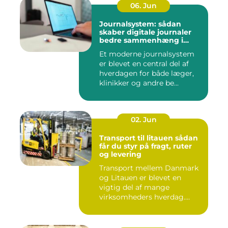
06. Jun
Journalsystem: sådan
skaber digitale journaler
bedre sammenhæng i
sundheden
Et moderne journalsystem
er blevet en central del af
hverdagen for både læger,
klinikker og andre be...
02. Jun
Transport til litauen sådan
får du styr på fragt, ruter
og levering
Transport mellem Danmark
og Litauen er blevet en
vigtig del af mange
virksomheders hverdag.
Både ind...