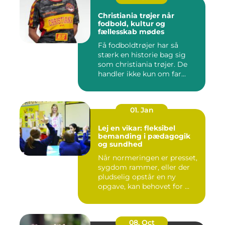
Christiania trøjer når
fodbold, kultur og
fællesskab mødes
Få fodboldtrøjer har så
stærk en historie bag sig
som christiania trøjer. De
handler ikke kun om far...
01. Jan
Lej en vikar: fleksibel
bemanding i pædagogik
og sundhed
Når normeringen er presset,
sygdom rammer, eller der
pludselig opstår en ny
opgave, kan behovet for ...
08. Oct