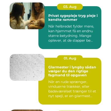
03. Aug
Privat sygepleje tryg pleje i
kendte rammer
Når helbredet fylder mere,
kan hjemmet få en endnu
større betydning. Mange
oplever, at de slapper be...
01. Aug
Glarmester i lyngby sådan
vælger du den rigtige
fagmand til opgaven
Når en rude sprænger,
vinduerne trækker, eller
badeværelset trænger til et
nyt spejl, er en glarmest...