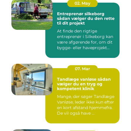
02. May
Entreprenør silkeborg
sådan vælger du den rette
til dit projekt
At finde den rigtige
entreprenør i Silkeborg kan
være afgørende for, om dit
bygge- eller haveprojekt...
07. Mar
Tandlæge vanløse sådan
vælger du en tryg og
kompetent klinik
Mange, der søger Tandlæge
Vanløse, leder ikke kun efter
en kort afstand hjemmefra.
De vil også have ...