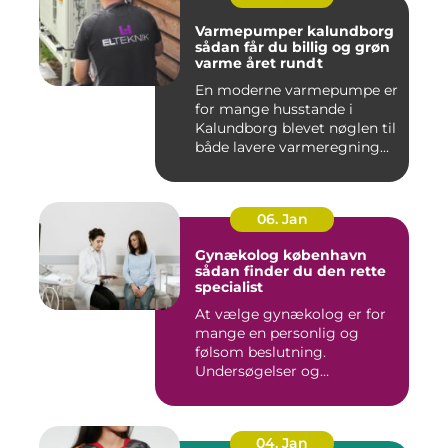
Varmepumper kalundborg
sådan får du billig og grøn
varme året rundt
En moderne varmepumpe er
for mange husstande i
Kalundborg blevet nøglen til
både lavere varmeregning...
06. Jan
Gynækolog københavn
sådan finder du den rette
specialist
At vælge gynækolog er for
mange en personlig og
følsom beslutning.
Undersøgelser og
behandlinger for...
04. Jan