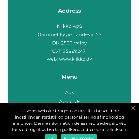
Address
web:
www.klikko.dk
Menu
Ads
About Us
Cookies
På vores website bruges cookies til at huske dine
indstillinger, statistik og personalisering af indhold og
Contact
annoncer. Denne information deles med tredjepart. Ved
Sitemap
fortsat brug af websiden godkender du cookiepolitikken.
Ok
Privatlivspolitik