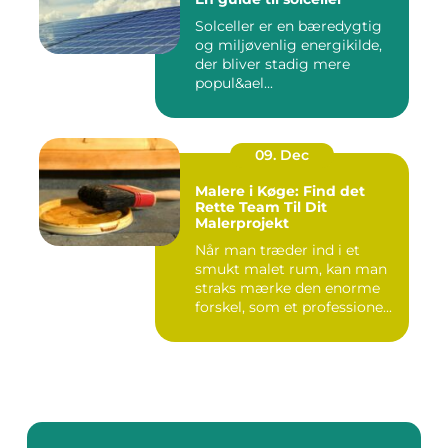
Solceller er en bæredygtig
og miljøvenlig energikilde,
der bliver stadig mere
popul&ael...
09. Dec
Malere i Køge: Find det
Rette Team Til Dit
Malerprojekt
Når man træder ind i et
smukt malet rum, kan man
straks mærke den enorme
forskel, som et professione...