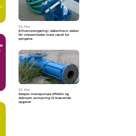
en
04. Mar
Erhvervsrengøring i københavn: sådan
får virksomheder mest værdi for
pengene
e
m
02. Mar
Seepex monopumpe effektiv og
skånsom pumpning til krævende
opgaver
e