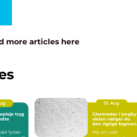
d more articles here
es
Aug
01. Aug
leje tryg
Glarmester i lyngby
endte
sådan vælger du
den rigtige fagman
til opgaven
det fylder
Når en rude