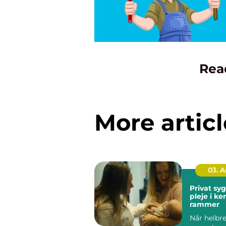
Rea
More articl
03. 
Privat sygep
pleje i k
rammer
Når helbre