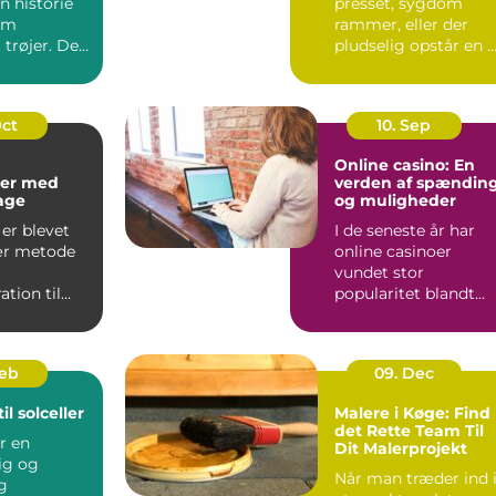
n historie
presset, sygdom
om
rammer, eller der
 trøjer. De
pludselig opstår en 
kke kun om
opgave, kan behovet
for ...
Oct
10. Sep
Online casino: En
er med
verden af spændin
kage
og muligheder
er blevet
I de seneste år har
ær metode
online casinoer
vundet stor
tion til
popularitet blandt
..
spilentusiaster over
hele v...
Feb
09. Dec
il solceller
Malere i Køge: Find
det Rette Team Til
er en
Dit Malerprojekt
ig og
Når man træder ind 
g