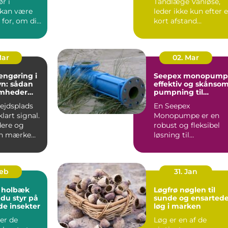
r i
Tandlæge Vanløse,
 kan være
leder ikke kun efter 
for, om dit
kort afstand
er
hjemmefra. De vil
t...
også have ...
Mar
02. Mar
engøring i
Seepex monopump
n: sådan
effektiv og skånso
omheder
pumpning til
i for
krævende opgaver
bejdsplads
En Seepex
lart signal.
Monopumpe er en
ere og
robust og fleksibel
an mærke
løsning til
 så snart
virksomheder, der
arbejder med
tyktflydend...
Feb
31. Jan
 holbæk
Løgfrø nøglen til
 du styr på
sunde og ensarted
de insekter
løg i marken
er de
Løg er en af de