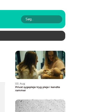
03. Aug
Privat sygepleje tryg pleje i kendte
rammer