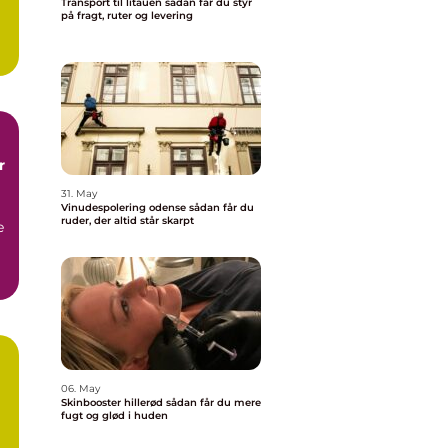
Transport til litauen sådan får du styr
på fragt, ruter og levering
.
r
31. May
Vinudespolering odense sådan får du
ruder, der altid står skarpt
e
å
06. May
Skinbooster hillerød sådan får du mere
fugt og glød i huden