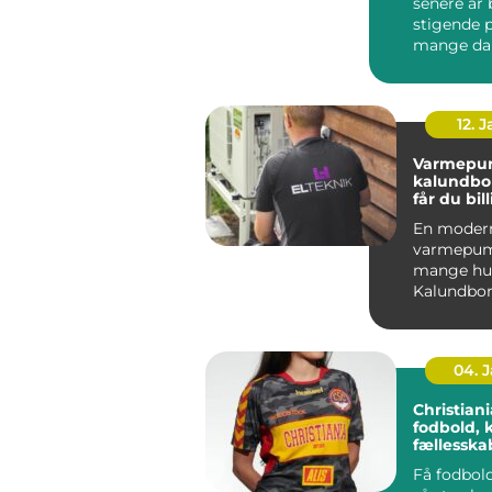
senere år 
stigende 
mange da
og Holbæk
undtagels.
12. 
Varmepu
kalundborg s
får du bil
varme åre
En moder
varmepum
mange hus
Kalundbor
nøglen til
varmeregn
04. 
Christiania 
fodbold, 
fællessk
Få fodbold