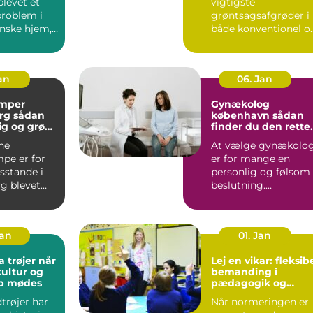
blevet et
vigtigste
problem i
grøntsagsafgrøder i
nske hjem,
både konventionel o
 er ingen
økologisk produktion
..
Når en avle...
Jan
06. Jan
mper
Gynækolog
ådan
københavn sådan
lig og grøn
finder du den rette
t rundt
specialist
ne
At vælge gynækolo
pe er for
er for mange en
stande i
personlig og følsom
g blevet
beslutning.
 både lavere
Undersøgelser og
ing...
behandlinger for...
Jan
01. Jan
trøjer når
Lej en vikar: fleksib
kultur og
bemanding i
ab mødes
pædagogik og
sundhed
trøjer har
Når normeringen er