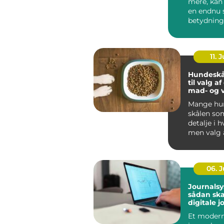
mere, kan
en endnu 
betydning
oplever, a
be...
11. J
Hundeskå
til valg a
mad- og 
Mange hun
skålen som
detalje i 
men valg 
vandskå...
06. 
Journalsy
sådan sk
digitale j
bedre
Et moder
sammenh