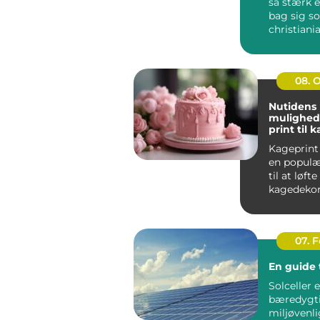
så stærk e
bag sig s
christiania
handler i
far...
08. 
Nutidens
mulighed
print til 
Kageprint 
en popul
til at løfte
kagedekora
nye højder.
07. 
En guide t
Solceller 
bæredygt
miljøvenli