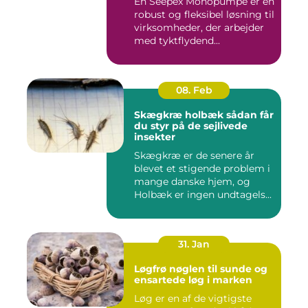
En Seepex Monopumpe er en
robust og fleksibel løsning til
virksomheder, der arbejder
med tyktflydend...
08. Feb
Skægkræ holbæk sådan får
du styr på de sejlivede
insekter
Skægkræ er de senere år
blevet et stigende problem i
mange danske hjem, og
Holbæk er ingen undtagels...
31. Jan
Løgfrø nøglen til sunde og
ensartede løg i marken
Løg er en af de vigtigste