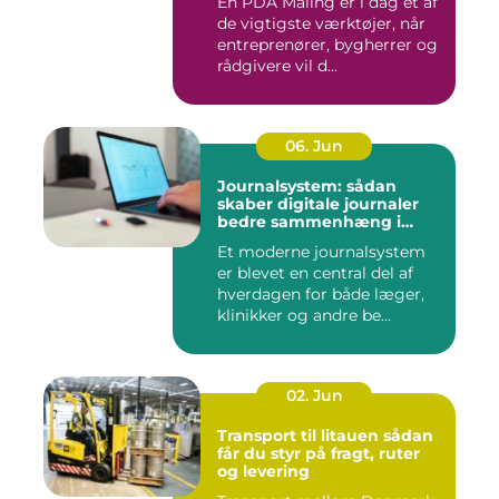
En PDA Måling er i dag et af
de vigtigste værktøjer, når
entreprenører, bygherrer og
rådgivere vil d...
06. Jun
Journalsystem: sådan
skaber digitale journaler
bedre sammenhæng i
sundheden
Et moderne journalsystem
er blevet en central del af
hverdagen for både læger,
klinikker og andre be...
02. Jun
Transport til litauen sådan
får du styr på fragt, ruter
og levering