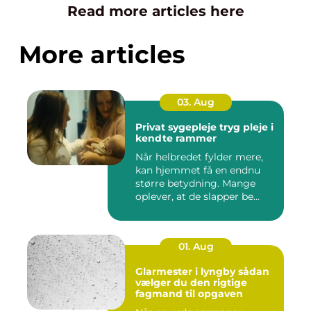
Read more articles here
More articles
03. Aug
Privat sygepleje tryg pleje i
kendte rammer
Når helbredet fylder mere,
kan hjemmet få en endnu
større betydning. Mange
oplever, at de slapper be...
01. Aug
Glarmester i lyngby sådan
vælger du den rigtige
fagmand til opgaven