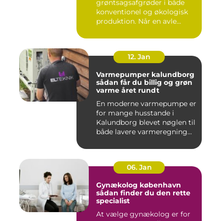
grøntsagsafgrøder i både
konventionel og økologisk
produktion. Når en avle...
12. Jan
Varmepumper kalundborg
sådan får du billig og grøn
varme året rundt
En moderne varmepumpe er
for mange husstande i
Kalundborg blevet nøglen til
både lavere varmeregning...
06. Jan
Gynækolog københavn
sådan finder du den rette
specialist
At vælge gynækolog er for