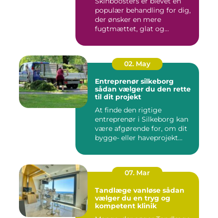
Skinboosters er blevet en
populær behandling for dig,
der ønsker en mere
fugtmættet, glat og
spændst...
02. May
Entreprenør silkeborg
sådan vælger du den rette
til dit projekt
At finde den rigtige
entreprenør i Silkeborg kan
være afgørende for, om dit
bygge- eller haveprojekt...
07. Mar
Tandlæge vanløse sådan
vælger du en tryg og
kompetent klinik