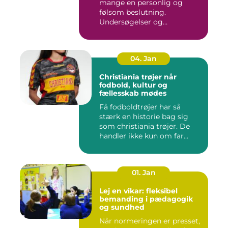
mange en personlig og
følsom beslutning.
Undersøgelser og
behandlinger for...
04. Jan
Christiania trøjer når
fodbold, kultur og
fællesskab mødes
Få fodboldtrøjer har så
stærk en historie bag sig
som christiania trøjer. De
handler ikke kun om far...
01. Jan
Lej en vikar: fleksibel
bemanding i pædagogik
og sundhed
Når normeringen er presset,