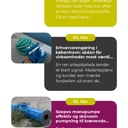
Mange, der søger Tandlæge
Vanløse, leder ikke kun efter
en kort afstand hjemmefra.
De vil også have ...
04. Mar
Erhvervsrengøring i
københavn: sådan får
virksomheder mest værdi
for pengene
En ren arbejdsplads sender
et klart signal. Medarbejdere
og kunder kan mærke
forskellen, så snart de...
02. Mar
Seepex monopumpe
effektiv og skånsom
pumpning til krævende
opgaver