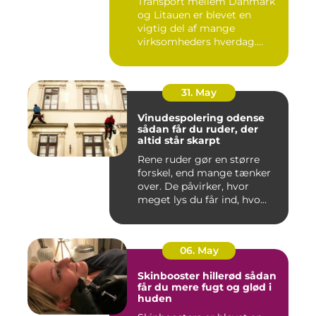
Transport mellem Danmark
og Litauen er blevet en
vigtig del af mange
virksomheders hverdag.
Både ind...
31. May
Vinudespolering odense
sådan får du ruder, der
altid står skarpt
Rene ruder gør en større
forskel, end mange tænker
over. De påvirker, hvor
meget lys du får ind, hvo...
06. May
Skinbooster hillerød sådan
får du mere fugt og glød i
huden