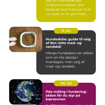
Når en rude sprænger,
vinduerne trækker, eller
badeværelset trænger til et
nyt spejl, er en glarmest...
11. Jul
Hundeskåle: guide til valg
af den rette mad- og
vandskål
Mange hundeejere ser skålen
som en lille detalje i
hverdagen, men valg af
mad- og vandskå...
04. Jul
Pda måling i fundering:
sådan får du styr på
bæreevnen