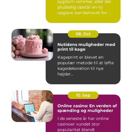
sygdom rammer, eller der
pludselig opstår en ny
opgave, kan behovet for ...
08. Oct
Nutidens muligheder med
print til kage
Kageprint er blevet en
populær metode til at løfte
kagedekoration til nye
højder...
10. Sep
Online casino: En verden af
spænding og muligheder
I de seneste år har online
casinoer vundet stor
popularitet blandt