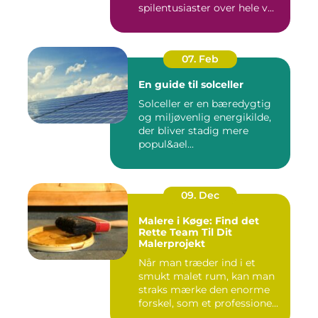
spilentusiaster over hele v...
07. Feb
En guide til solceller
Solceller er en bæredygtig
og miljøvenlig energikilde,
der bliver stadig mere
popul&ael...
09. Dec
Malere i Køge: Find det
Rette Team Til Dit
Malerprojekt
Når man træder ind i et
smukt malet rum, kan man
straks mærke den enorme
forskel, som et professione...