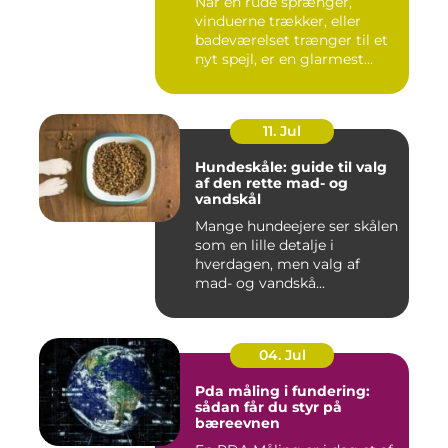
Når en rude sprænger,
vinduerne trækker, eller
badeværelset trænger til et
nyt spejl, er en glarmest...
11. Jul
Hundeskåle: guide til valg
af den rette mad- og
vandskål
Mange hundeejere ser skålen
som en lille detalje i
hverdagen, men valg af
mad- og vandskå...
04. Jul
Pda måling i fundering:
sådan får du styr på
bæreevnen