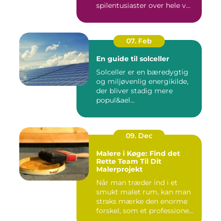
spilentusiaster over hele v...
07. Feb
En guide til solceller
Solceller er en bæredygtig
og miljøvenlig energikilde,
der bliver stadig mere
popul&ael...
09. Dec
Malere i Køge: Find det
Rette Team Til Dit
Malerprojekt
Når man træder ind i et
smukt malet rum, kan man
straks mærke den enorme
forskel, som et professione...