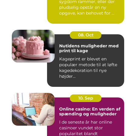
sygdom rammer, eller der
pludselig opstår en ny
opgave, kan behovet for ...
08. Oct
Nutidens muligheder med
print til kage
Kageprint er blevet en
populær metode til at løfte
kagedekoration til nye
højder...
10. Sep
Online casino: En verden af
spænding og muligheder
I de seneste år har online
casinoer vundet stor
popularitet blandt