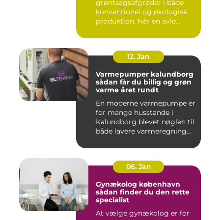
grøntsagsafgrøder i både
konventionel og økologisk
produktion. Når en avle...
12. Jan
Varmepumper kalundborg
sådan får du billig og grøn
varme året rundt
En moderne varmepumpe er
for mange husstande i
Kalundborg blevet nøglen til
både lavere varmeregning...
06. Jan
Gynækolog københavn
sådan finder du den rette
specialist
At vælge gynækolog er for