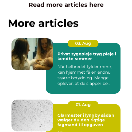
Read more articles here
More articles
03. Aug
Privat sygepleje tryg pleje i
kendte rammer
Når helbredet fylder mere,
kan hjemmet få en endnu
større betydning. Mange
oplever, at de slapper be...
01. Aug
Glarmester i lyngby sådan
vælger du den rigtige
fagmand til opgaven