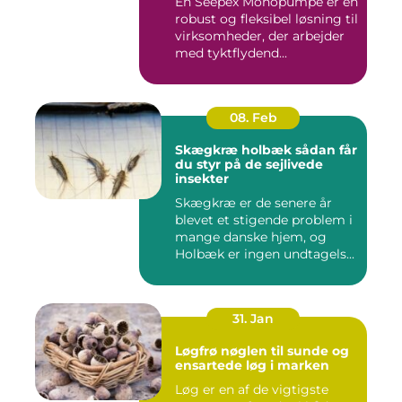
En Seepex Monopumpe er en
robust og fleksibel løsning til
virksomheder, der arbejder
med tyktflydend...
08. Feb
Skægkræ holbæk sådan får
du styr på de sejlivede
insekter
Skægkræ er de senere år
blevet et stigende problem i
mange danske hjem, og
Holbæk er ingen undtagels...
31. Jan
Løgfrø nøglen til sunde og
ensartede løg i marken
Løg er en af de vigtigste