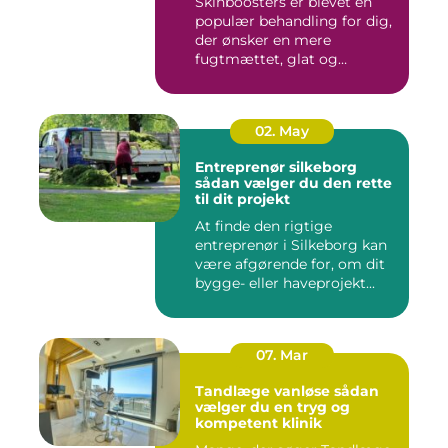
Skinboosters er blevet en
populær behandling for dig,
der ønsker en mere
fugtmættet, glat og
spændst...
02. May
Entreprenør silkeborg
sådan vælger du den rette
til dit projekt
At finde den rigtige
entreprenør i Silkeborg kan
være afgørende for, om dit
bygge- eller haveprojekt...
07. Mar
Tandlæge vanløse sådan
vælger du en tryg og
kompetent klinik