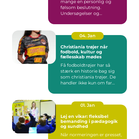
mange en personlig og
følsom beslutning.
Undersøgelser og
behandlinger for...
04. Jan
Christiania trøjer når
fodbold, kultur og
fællesskab mødes
Få fodboldtrøjer har så
stærk en historie bag sig
som christiania trøjer. De
handler ikke kun om far...
01. Jan
Lej en vikar: fleksibel
bemanding i pædagogik
og sundhed
Når normeringen er presset,