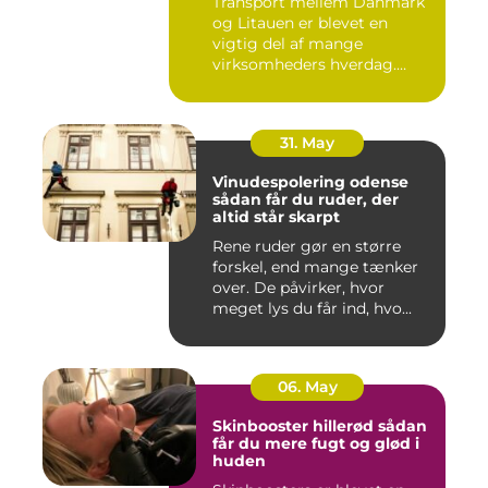
Transport mellem Danmark
og Litauen er blevet en
vigtig del af mange
virksomheders hverdag.
Både ind...
31. May
Vinudespolering odense
sådan får du ruder, der
altid står skarpt
Rene ruder gør en større
forskel, end mange tænker
over. De påvirker, hvor
meget lys du får ind, hvo...
06. May
Skinbooster hillerød sådan
får du mere fugt og glød i
huden