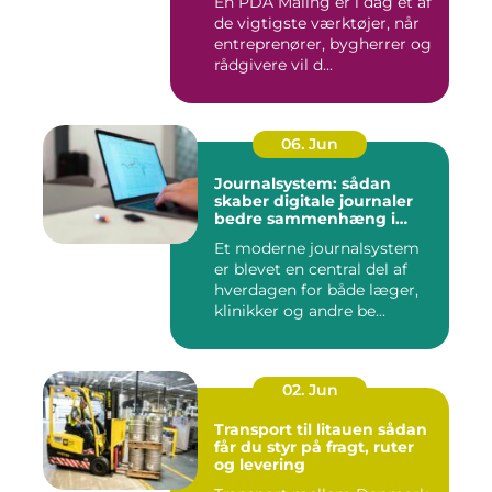
En PDA Måling er i dag et af
de vigtigste værktøjer, når
entreprenører, bygherrer og
rådgivere vil d...
06. Jun
Journalsystem: sådan
skaber digitale journaler
bedre sammenhæng i
sundheden
Et moderne journalsystem
er blevet en central del af
hverdagen for både læger,
klinikker og andre be...
02. Jun
Transport til litauen sådan
får du styr på fragt, ruter
og levering