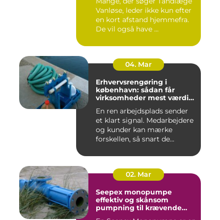
Mange, der søger Tandlæge
Vanløse, leder ikke kun efter
en kort afstand hjemmefra.
De vil også have ...
04. Mar
Erhvervsrengøring i
københavn: sådan får
virksomheder mest værdi
for pengene
En ren arbejdsplads sender
et klart signal. Medarbejdere
og kunder kan mærke
forskellen, så snart de...
02. Mar
Seepex monopumpe
effektiv og skånsom
pumpning til krævende
opgaver