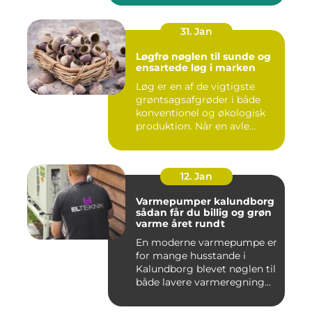
31. Jan
Løgfrø nøglen til sunde og
ensartede løg i marken
Løg er en af de vigtigste
grøntsagsafgrøder i både
konventionel og økologisk
produktion. Når en avle...
12. Jan
Varmepumper kalundborg
sådan får du billig og grøn
varme året rundt
En moderne varmepumpe er
for mange husstande i
Kalundborg blevet nøglen til
både lavere varmeregning...