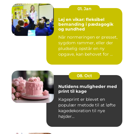
01. Jan
Lej en vikar: fleksibel
bemanding i pædagogik
og sundhed
Når normeringen er presset,
sygdom rammer, eller der
pludselig opstår en ny
opgave, kan behovet for ...
08. Oct
Nutidens muligheder med
print til kage
Kageprint er blevet en
populær metode til at løfte
kagedekoration til nye
højder...