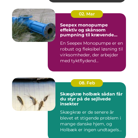
02. Mar
Seepex monopumpe
effektiv og skånsom
pumpning til krævende
opgaver
En Seepex Monopumpe er en
robust og fleksibel løsning til
virksomheder, der arbejder
med tyktflydend...
08. Feb
Skægkræ holbæk sådan får
du styr på de sejlivede
insekter
Skægkræ er de senere år
blevet et stigende problem i
mange danske hjem, og
Holbæk er ingen undtagels...