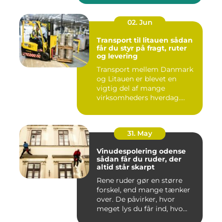
02. Jun
Transport til litauen sådan
får du styr på fragt, ruter
og levering
Transport mellem Danmark
og Litauen er blevet en
vigtig del af mange
virksomheders hverdag.
Både ind...
31. May
Vinudespolering odense
sådan får du ruder, der
altid står skarpt
Rene ruder gør en større
forskel, end mange tænker
over. De påvirker, hvor
meget lys du får ind, hvo...