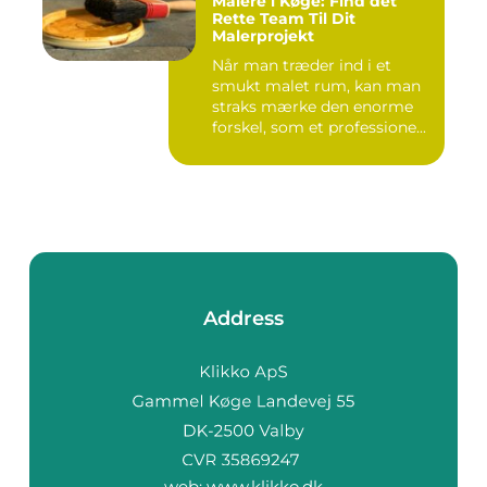
Malere i Køge: Find det
Rette Team Til Dit
Malerprojekt
Når man træder ind i et
smukt malet rum, kan man
straks mærke den enorme
forskel, som et professione...
Address
web:
www.klikko.dk