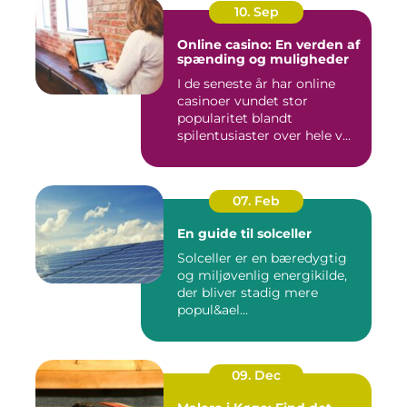
10. Sep
Online casino: En verden af
spænding og muligheder
I de seneste år har online
casinoer vundet stor
popularitet blandt
spilentusiaster over hele v...
07. Feb
En guide til solceller
Solceller er en bæredygtig
og miljøvenlig energikilde,
der bliver stadig mere
popul&ael...
09. Dec