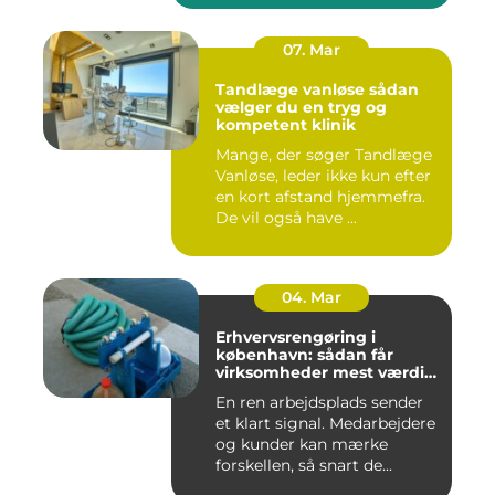
07. Mar
Tandlæge vanløse sådan
vælger du en tryg og
kompetent klinik
Mange, der søger Tandlæge
Vanløse, leder ikke kun efter
en kort afstand hjemmefra.
De vil også have ...
04. Mar
Erhvervsrengøring i
københavn: sådan får
virksomheder mest værdi
for pengene
En ren arbejdsplads sender
et klart signal. Medarbejdere
og kunder kan mærke
forskellen, så snart de...