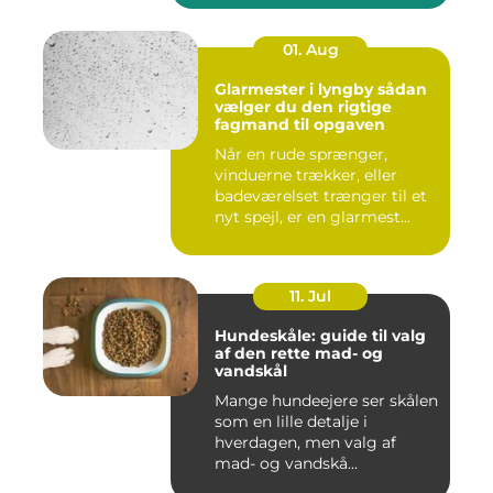
01. Aug
Glarmester i lyngby sådan
vælger du den rigtige
fagmand til opgaven
Når en rude sprænger,
vinduerne trækker, eller
badeværelset trænger til et
nyt spejl, er en glarmest...
11. Jul
Hundeskåle: guide til valg
af den rette mad- og
vandskål
Mange hundeejere ser skålen
som en lille detalje i
hverdagen, men valg af
mad- og vandskå...