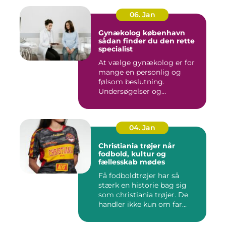
06. Jan
Gynækolog københavn
sådan finder du den rette
specialist
At vælge gynækolog er for
mange en personlig og
følsom beslutning.
Undersøgelser og
behandlinger for...
04. Jan
Christiania trøjer når
fodbold, kultur og
fællesskab mødes
Få fodboldtrøjer har så
stærk en historie bag sig
som christiania trøjer. De
handler ikke kun om far...