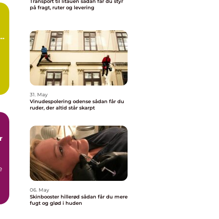
Transport til litauen sådan får du styr
på fragt, ruter og levering
d
31. May
.
Vinudespolering odense sådan får du
ruder, der altid står skarpt
r
e
06. May
Skinbooster hillerød sådan får du mere
fugt og glød i huden