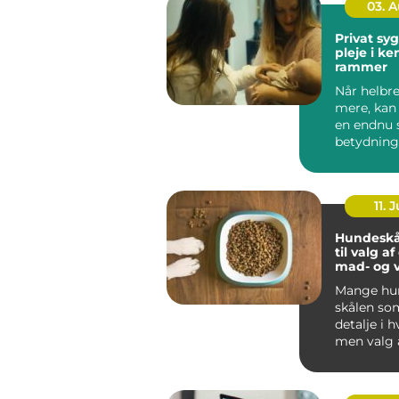
03. 
Privat sygep
pleje i k
rammer
Når helbre
mere, kan
en endnu 
betydning
oplever, a
be...
11. J
Hundeskå
til valg a
mad- og 
Mange hun
skålen som
detalje i 
men valg 
vandskå...