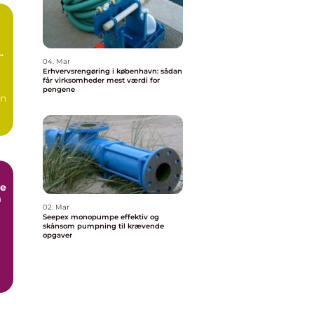
n
04. Mar
Erhvervsrengøring i københavn: sådan
får virksomheder mest værdi for
pengene
en
e
m
02. Mar
Seepex monopumpe effektiv og
skånsom pumpning til krævende
opgaver