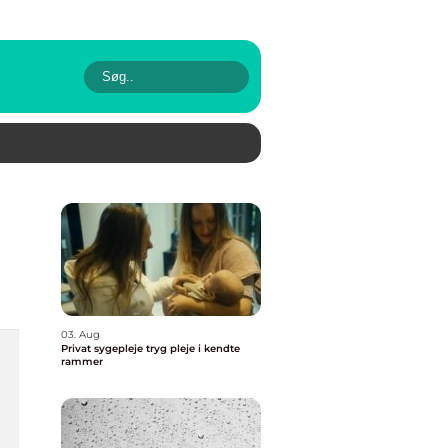
03. Aug
Privat sygepleje tryg pleje i kendte
rammer