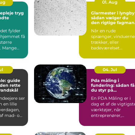
Aug
01. Aug
leje tryg
Glarmester i lyngby
endte
sådan vælger du
den rigtige fagman
til opgaven
det fylder
Når en rude
 hjemmet få
sprænger, vinduerne
større
trækker, eller
. Mange
badeværelset
t de slapper
trænger til et nyt
spejl, er en glarmest..
ul
04. Jul
le: guide
Pda måling i
f den rette
fundering: sådan få
vandskål
du styr på
bæreevnen
deejere ser
En PDA Måling er i
 en lille
dag et af de vigtigst
hverdagen,
værktøjer, når
af mad- og
entreprenører,
bygherrer og
rådgivere vil d...