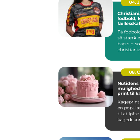
04. 
Christiania 
fodbold, 
fællessk
Få fodbold
så stærk e
bag sig s
christiania
handler i
far...
08. 
Nutidens
mulighed
print til 
Kageprint 
en popul
til at løfte
kagedekora
nye højder.