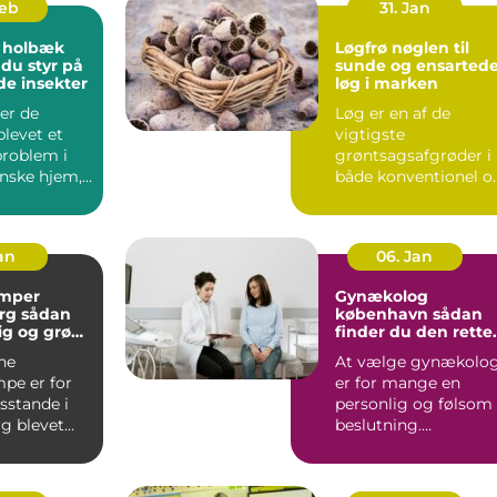
Feb
31. Jan
 holbæk
Løgfrø nøglen til
 du styr på
sunde og ensarted
de insekter
løg i marken
er de
Løg er en af de
blevet et
vigtigste
problem i
grøntsagsafgrøder i
nske hjem,
både konventionel o
 er ingen
økologisk produktion
..
Når en avle...
Jan
06. Jan
mper
Gynækolog
ådan
københavn sådan
lig og grøn
finder du den rette
t rundt
specialist
ne
At vælge gynækolo
pe er for
er for mange en
stande i
personlig og følsom
g blevet
beslutning.
 både lavere
Undersøgelser og
ing...
behandlinger for...