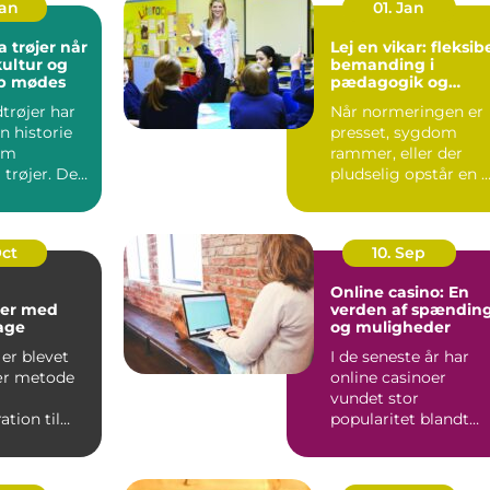
Jan
01. Jan
trøjer når
Lej en vikar: fleksib
kultur og
bemanding i
ab mødes
pædagogik og
sundhed
trøjer har
Når normeringen er
n historie
presset, sygdom
om
rammer, eller der
 trøjer. De
pludselig opstår en 
kke kun om
opgave, kan behovet
for ...
Oct
10. Sep
Online casino: En
er med
verden af spændin
kage
og muligheder
er blevet
I de seneste år har
ær metode
online casinoer
vundet stor
tion til
popularitet blandt
..
spilentusiaster over
hele v...