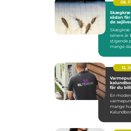
08. 
Skægkræ
sådan får
de sejlive
Skægkræ 
senere år 
stigende 
mange da
og Holbæk
undtagels.
12. 
Varmepu
kalundborg s
får du bil
varme åre
En moder
varmepum
mange hus
Kalundbor
nøglen til
varmeregn