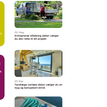
å
02. May
el
Entreprenør silkeborg sådan vælger
du den rette til dit projekt
d
n
07. Mar
Tandlæge vanløse sådan vælger du en
tryg og kompetent klinik