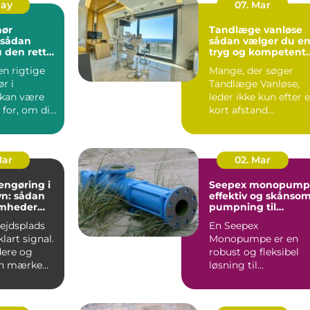
May
07. Mar
nør
Tandlæge vanløse
sådan vælger du e
 den rette
tryg og kompetent
jekt
klinik
en rigtige
Mange, der søger
r i
Tandlæge Vanløse,
 kan være
leder ikke kun efter 
for, om dit
kort afstand
er
hjemmefra. De vil
t...
også have ...
Mar
02. Mar
engøring i
Seepex monopump
n: sådan
effektiv og skånso
omheder
pumpning til
i for
krævende opgaver
bejdsplads
En Seepex
lart signal.
Monopumpe er en
ere og
robust og fleksibel
an mærke
løsning til
 så snart
virksomheder, der
arbejder med
tyktflydend...