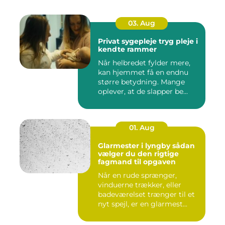
03. Aug
Privat sygepleje tryg pleje i
kendte rammer
Når helbredet fylder mere,
kan hjemmet få en endnu
større betydning. Mange
oplever, at de slapper be...
01. Aug
Glarmester i lyngby sådan
vælger du den rigtige
fagmand til opgaven
Når en rude sprænger,
vinduerne trækker, eller
badeværelset trænger til et
nyt spejl, er en glarmest...