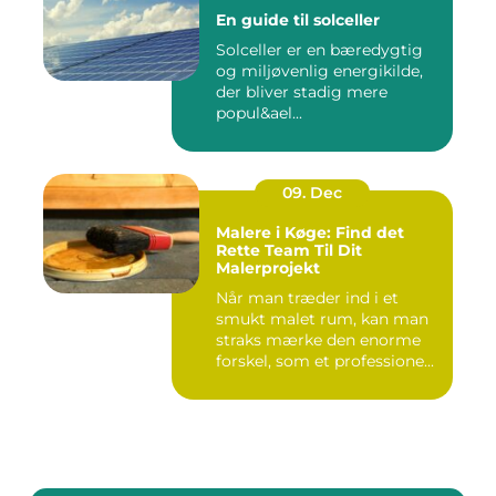
En guide til solceller
Solceller er en bæredygtig
og miljøvenlig energikilde,
der bliver stadig mere
popul&ael...
09. Dec
Malere i Køge: Find det
Rette Team Til Dit
Malerprojekt
Når man træder ind i et
smukt malet rum, kan man
straks mærke den enorme
forskel, som et professione...