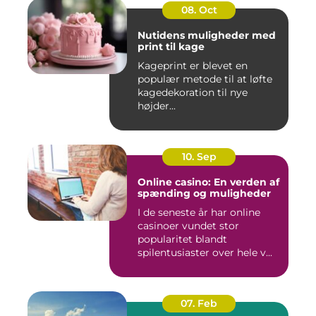
08. Oct
Nutidens muligheder med
print til kage
Kageprint er blevet en
populær metode til at løfte
kagedekoration til nye
højder...
10. Sep
Online casino: En verden af
spænding og muligheder
I de seneste år har online
casinoer vundet stor
popularitet blandt
spilentusiaster over hele v...
07. Feb