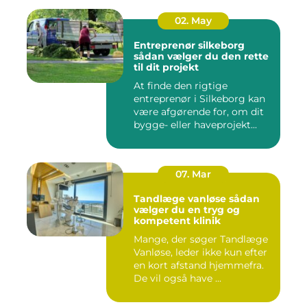
02. May
Entreprenør silkeborg
sådan vælger du den rette
til dit projekt
At finde den rigtige
entreprenør i Silkeborg kan
være afgørende for, om dit
bygge- eller haveprojekt...
07. Mar
Tandlæge vanløse sådan
vælger du en tryg og
kompetent klinik
Mange, der søger Tandlæge
Vanløse, leder ikke kun efter
en kort afstand hjemmefra.
De vil også have ...