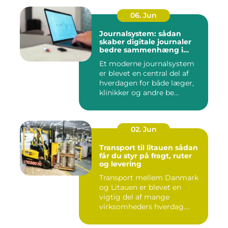
06. Jun
Journalsystem: sådan
skaber digitale journaler
bedre sammenhæng i
sundheden
Et moderne journalsystem
er blevet en central del af
hverdagen for både læger,
klinikker og andre be...
02. Jun
Transport til litauen sådan
får du styr på fragt, ruter
og levering
Transport mellem Danmark
og Litauen er blevet en
vigtig del af mange
virksomheders hverdag.
Både ind...