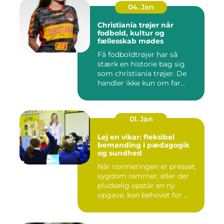
04. Jan
Christiania trøjer når
fodbold, kultur og
fællesskab mødes
Få fodboldtrøjer har så
stærk en historie bag sig
som christiania trøjer. De
handler ikke kun om far...
01. Jan
Lej en vikar: fleksibel
bemanding i pædagogik
og sundhed
Når normeringen er presset,
sygdom rammer, eller der
pludselig opstår en ny
opgave, kan behovet for ...