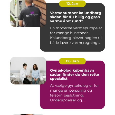
12. Jan
Varmepumper kalundborg
sådan får du billig og grøn
varme året rundt
En moderne varmepumpe er
for mange husstande i
Kalundborg blevet nøglen til
både lavere varmeregning...
06. Jan
Gynækolog københavn
sådan finder du den rette
specialist
At vælge gynækolog er for
mange en personlig og
følsom beslutning.
Undersøgelser og
behandlinger for...