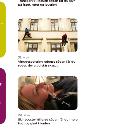
Transport til litauen sådan får du styr
på fragt, ruter og levering
d
31. May
.
Vinudespolering odense sådan får du
ruder, der altid står skarpt
r
e
06. May
Skinbooster hillerød sådan får du mere
fugt og glød i huden