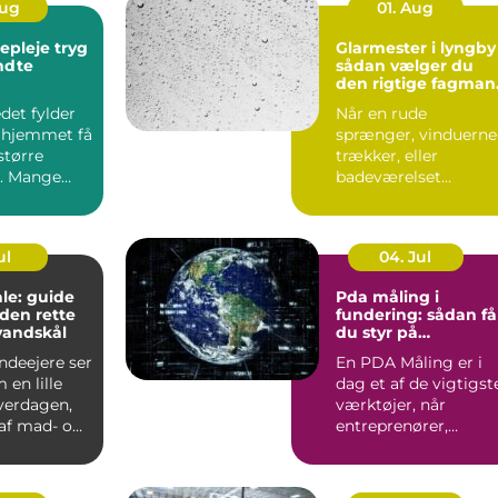
Aug
01. Aug
leje tryg
Glarmester i lyngby
endte
sådan vælger du
den rigtige fagman
til opgaven
det fylder
Når en rude
 hjemmet få
sprænger, vinduerne
større
trækker, eller
. Mange
badeværelset
t de slapper
trænger til et nyt
spejl, er en glarmest..
ul
04. Jul
le: guide
Pda måling i
f den rette
fundering: sådan få
vandskål
du styr på
bæreevnen
deejere ser
En PDA Måling er i
 en lille
dag et af de vigtigst
hverdagen,
værktøjer, når
af mad- og
entreprenører,
bygherrer og
rådgivere vil d...