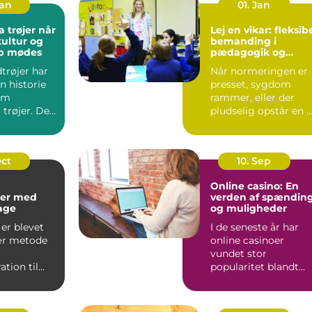
Jan
01. Jan
trøjer når
Lej en vikar: fleksib
kultur og
bemanding i
ab mødes
pædagogik og
sundhed
trøjer har
Når normeringen er
n historie
presset, sygdom
om
rammer, eller der
 trøjer. De
pludselig opstår en 
kke kun om
opgave, kan behovet
for ...
Oct
10. Sep
Online casino: En
er med
verden af spændin
kage
og muligheder
er blevet
I de seneste år har
ær metode
online casinoer
vundet stor
tion til
popularitet blandt
..
spilentusiaster over
hele v...