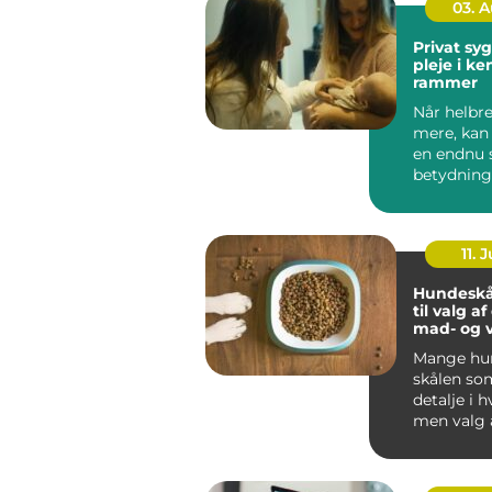
03. 
Privat sygep
pleje i k
rammer
Når helbre
mere, kan
en endnu 
betydning
oplever, a
be...
11. J
Hundeskå
til valg a
mad- og 
Mange hun
skålen som
detalje i 
men valg 
vandskå...