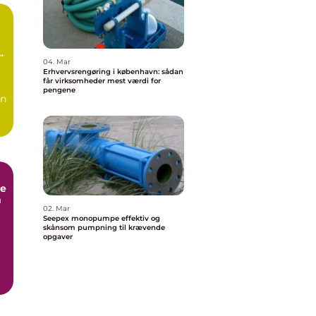
n
04. Mar
Erhvervsrengøring i københavn: sådan
får virksomheder mest værdi for
pengene
en
e
m
02. Mar
Seepex monopumpe effektiv og
skånsom pumpning til krævende
opgaver