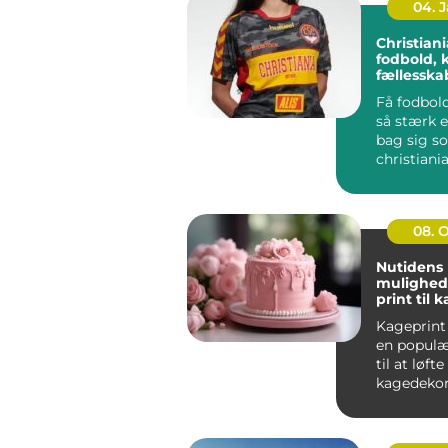
04. 
Christiania 
fodbold, 
fællessk
Få fodbold
så stærk e
bag sig s
christiania
handler i
far...
08. 
Nutidens
mulighed
print til 
Kageprint 
en popul
til at løfte
kagedekora
nye højder.