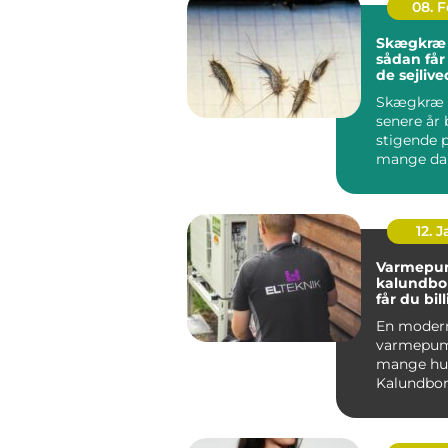
08. 
Skægkræ
sådan får
de sejlive
Skægkræ 
senere år 
stigende 
mange da
og Holbæk
undtagels.
12. 
Varmepu
kalundborg s
får du bil
varme åre
En moder
varmepum
mange hus
Kalundbor
nøglen til
varmeregn