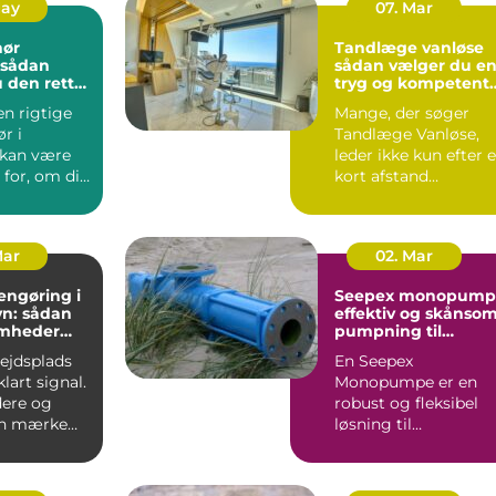
May
07. Mar
nør
Tandlæge vanløse
sådan vælger du e
 den rette
tryg og kompetent
jekt
klinik
en rigtige
Mange, der søger
r i
Tandlæge Vanløse,
 kan være
leder ikke kun efter 
for, om dit
kort afstand
er
hjemmefra. De vil
t...
også have ...
Mar
02. Mar
engøring i
Seepex monopump
n: sådan
effektiv og skånso
omheder
pumpning til
i for
krævende opgaver
bejdsplads
En Seepex
lart signal.
Monopumpe er en
ere og
robust og fleksibel
an mærke
løsning til
 så snart
virksomheder, der
arbejder med
tyktflydend...