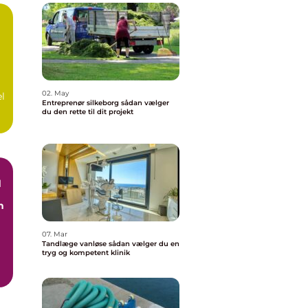
å
02. May
el
Entreprenør silkeborg sådan vælger
du den rette til dit projekt
d
n
07. Mar
Tandlæge vanløse sådan vælger du en
tryg og kompetent klinik