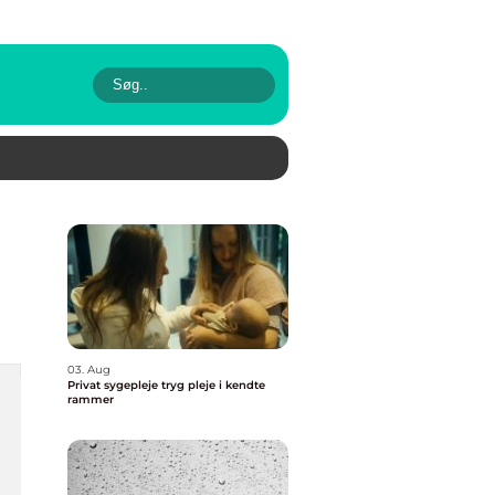
03. Aug
Privat sygepleje tryg pleje i kendte
rammer