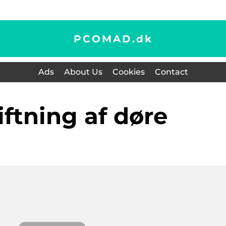
PCOMAD.
dk
Ads
About Us
Cookies
Contact
iftning af døre