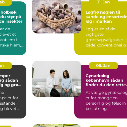
Feb
31. Jan
 holbæk
Løgfrø nøglen til
 du styr på
sunde og ensarted
de insekter
løg i marken
er de
Løg er en af de
blevet et
vigtigste
problem i
grøntsagsafgrøder i
nske hjem,
både konventionel o
 er ingen
økologisk produktion
..
Når en avle...
Jan
06. Jan
mper
Gynækolog
ådan
københavn sådan
lig og grøn
finder du den rette
t rundt
specialist
ne
At vælge gynækolo
pe er for
er for mange en
stande i
personlig og følsom
g blevet
beslutning.
 både lavere
Undersøgelser og
ing...
behandlinger for...