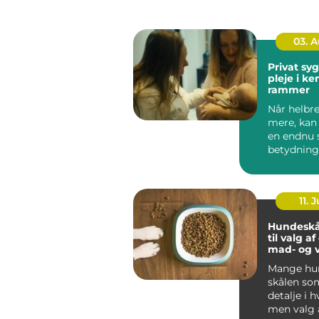
03. 
Privat sygep
pleje i k
rammer
Når helbre
mere, kan
en endnu 
betydning
oplever, a
be...
11. J
Hundeskå
til valg a
mad- og 
Mange hun
skålen som
detalje i 
men valg 