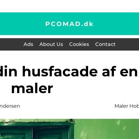
PCOMAD.
dk
Ads
About Us
Cookies
Contact
maler
ndersen
Maler Ho