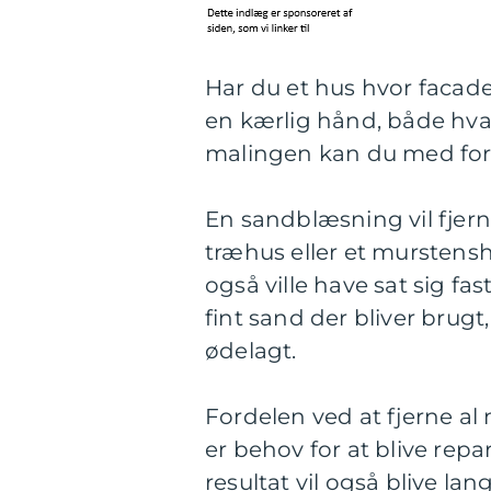
Har du et hus hvor facaden
en kærlig hånd, både hv
malingen kan du med ford
En sandblæsning vil fjer
træhus eller et murstens
også ville have sat sig fa
fint sand der bliver brugt,
ødelagt.
Fordelen ved at fjerne al
er behov for at blive rep
resultat vil også blive la