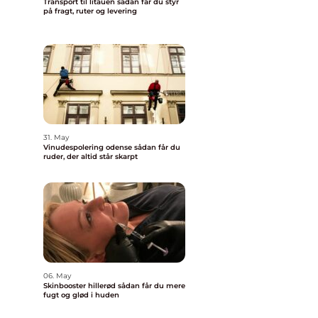
Transport til litauen sådan får du styr
på fragt, ruter og levering
31. May
Vinudespolering odense sådan får du
ruder, der altid står skarpt
06. May
Skinbooster hillerød sådan får du mere
fugt og glød i huden