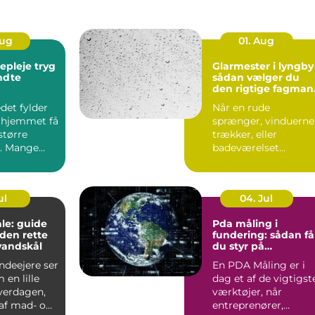
Aug
01. Aug
leje tryg
Glarmester i lyngby
endte
sådan vælger du
den rigtige fagman
til opgaven
det fylder
Når en rude
 hjemmet få
sprænger, vinduerne
større
trækker, eller
. Mange
badeværelset
t de slapper
trænger til et nyt
spejl, er en glarmest..
ul
04. Jul
le: guide
Pda måling i
f den rette
fundering: sådan få
vandskål
du styr på
bæreevnen
deejere ser
En PDA Måling er i
 en lille
dag et af de vigtigst
hverdagen,
værktøjer, når
af mad- og
entreprenører,