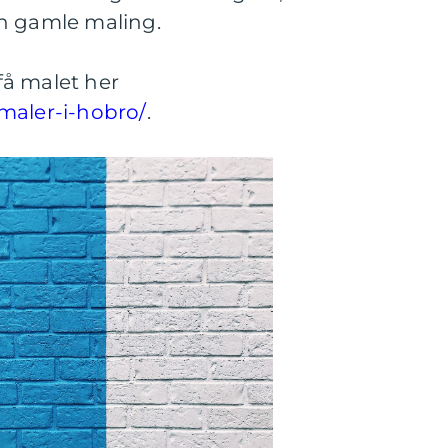
en gamle maling.
å malet her
maler-i-hobro/
.