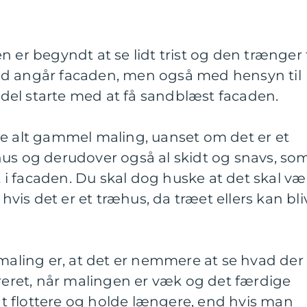
 er begyndt at se lidt trist og den trænger t
ad angår facaden, men også med hensyn til
el starte med at få sandblæst facaden.
ne alt gammel maling, uanset om det er et
hus og derudover også al skidt og snavs, so
st i facaden. Du skal dog huske at det skal væ
 hvis det er et træhus, da træet ellers kan bli
 maling er, at det er nemmere at se hvad der
areret, når malingen er væk og det færdige
ngt flottere og holde længere, end hvis man