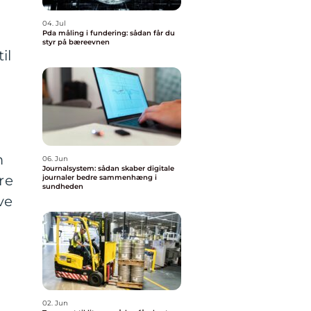
04. Jul
Pda måling i fundering: sådan får du
styr på bæreevnen
il
m
06. Jun
Journalsystem: sådan skaber digitale
re
journaler bedre sammenhæng i
sundheden
ve
02. Jun