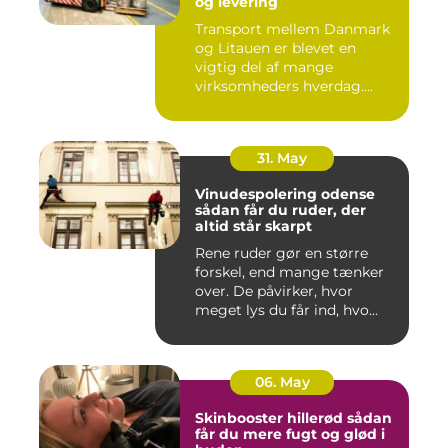
og levering
Transport mellem Danmark
og Litauen er blevet en
vigtig del af mange
virksomheders hverdag.
Både ind...
31. May
Vinudespolering odense
sådan får du ruder, der
altid står skarpt
Rene ruder gør en større
forskel, end mange tænker
over. De påvirker, hvor
meget lys du får ind, hvo...
06. May
Skinbooster hillerød sådan
får du mere fugt og glød i