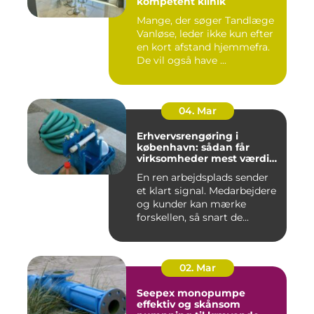
kompetent klinik
Mange, der søger Tandlæge
Vanløse, leder ikke kun efter
en kort afstand hjemmefra.
De vil også have ...
04. Mar
Erhvervsrengøring i
københavn: sådan får
virksomheder mest værdi
for pengene
En ren arbejdsplads sender
et klart signal. Medarbejdere
og kunder kan mærke
forskellen, så snart de...
02. Mar
Seepex monopumpe
effektiv og skånsom