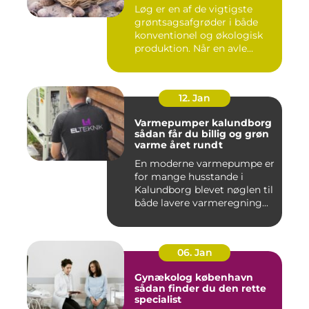
Løg er en af de vigtigste
grøntsagsafgrøder i både
konventionel og økologisk
produktion. Når en avle...
12. Jan
Varmepumper kalundborg
sådan får du billig og grøn
varme året rundt
En moderne varmepumpe er
for mange husstande i
Kalundborg blevet nøglen til
både lavere varmeregning...
06. Jan
Gynækolog københavn
sådan finder du den rette
specialist