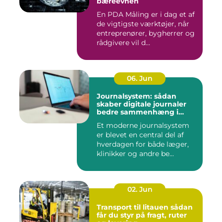
bæreevnen
En PDA Måling er i dag et af
de vigtigste værktøjer, når
entreprenører, bygherrer og
rådgivere vil d...
06. Jun
Journalsystem: sådan
skaber digitale journaler
bedre sammenhæng i
sundheden
Et moderne journalsystem
er blevet en central del af
hverdagen for både læger,
klinikker og andre be...
02. Jun
Transport til litauen sådan
får du styr på fragt, ruter