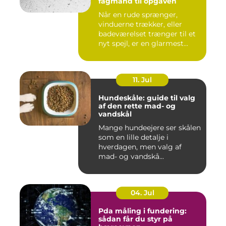
fagmand til opgaven
Når en rude sprænger,
vinduerne trækker, eller
badeværelset trænger til et
nyt spejl, er en glarmest...
11. Jul
Hundeskåle: guide til valg
af den rette mad- og
vandskål
Mange hundeejere ser skålen
som en lille detalje i
hverdagen, men valg af
mad- og vandskå...
04. Jul
Pda måling i fundering:
sådan får du styr på