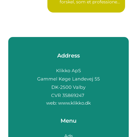
forskel, som et professione...
Address
web:
www.klikko.dk
Menu
Ads