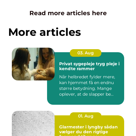
Read more articles here
More articles
03. Aug
Privat sygepleje tryg pleje i
kendte rammer
Når helbredet fylder mere,
kan hjemmet få en endnu
større betydning. Mange
oplever, at de slapper be...
01. Aug
Glarmester i lyngby sådan
vælger du den rigtige