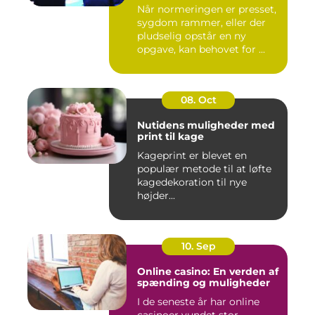
Når normeringen er presset,
sygdom rammer, eller der
pludselig opstår en ny
opgave, kan behovet for ...
08. Oct
Nutidens muligheder med
print til kage
Kageprint er blevet en
populær metode til at løfte
kagedekoration til nye
højder...
10. Sep
Online casino: En verden af
spænding og muligheder
I de seneste år har online