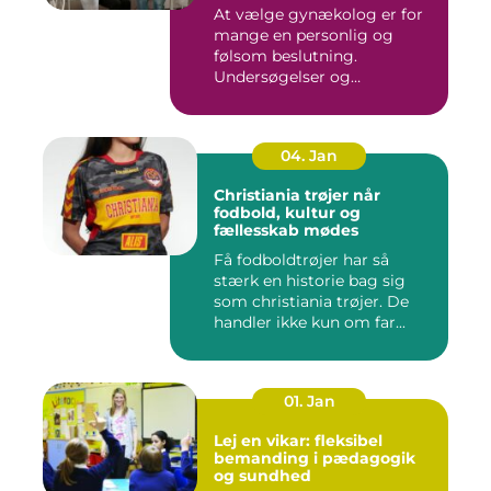
At vælge gynækolog er for
mange en personlig og
følsom beslutning.
Undersøgelser og
behandlinger for...
04. Jan
Christiania trøjer når
fodbold, kultur og
fællesskab mødes
Få fodboldtrøjer har så
stærk en historie bag sig
som christiania trøjer. De
handler ikke kun om far...
01. Jan
Lej en vikar: fleksibel
bemanding i pædagogik
og sundhed