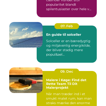
casinoer vundet stor
popularitet blandt
spilentusiaster over hele v...
07. Feb
En guide til solceller
Solceller er en bæredygtig
og miljøvenlig energikilde,
der bliver stadig mere
popul&ael...
09. Dec
Malere i Køge: Find det
Rette Team Til Dit
Malerprojekt
Når man træder ind i et
smukt malet rum, kan man
straks mærke den enorme