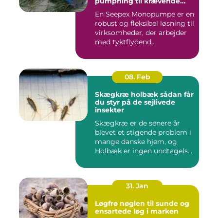
pumpning til krævende
opgaver
En Seepex Monopumpe er en
robust og fleksibel løsning til
virksomheder, der arbejder
med tyktflydend...
08. Feb
Skægkræ holbæk sådan får
du styr på de sejlivede
insekter
Skægkræ er de senere år
blevet et stigende problem i
mange danske hjem, og
Holbæk er ingen undtagels...
31. Jan
Løgfrø nøglen til sunde og
ensartede løg i marken