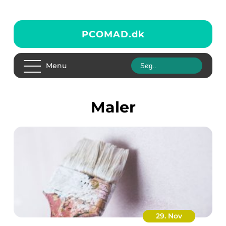
PCOMAD.
dk
Menu
maler
29. Nov