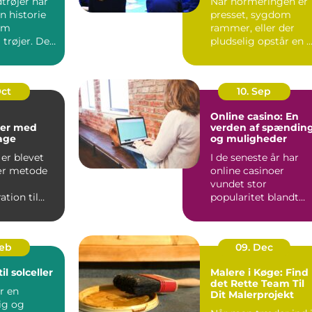
trøjer har
Når normeringen er
n historie
presset, sygdom
om
rammer, eller der
 trøjer. De
pludselig opstår en 
kke kun om
opgave, kan behovet
for ...
Oct
10. Sep
Online casino: En
er med
verden af spændin
kage
og muligheder
er blevet
I de seneste år har
ær metode
online casinoer
vundet stor
tion til
popularitet blandt
..
spilentusiaster over
hele v...
Feb
09. Dec
il solceller
Malere i Køge: Find
det Rette Team Til
er en
Dit Malerprojekt
ig og