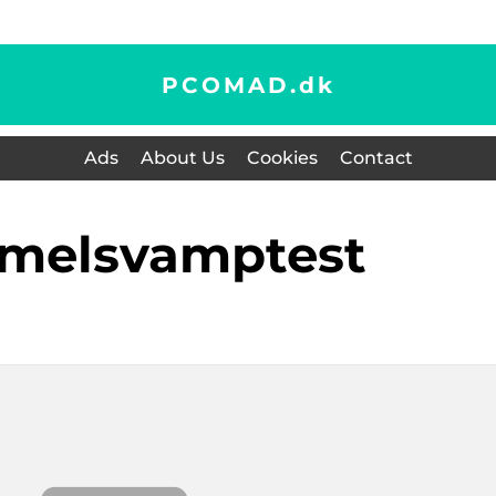
PCOMAD.
dk
Ads
About Us
Cookies
Contact
mmelsvamptest