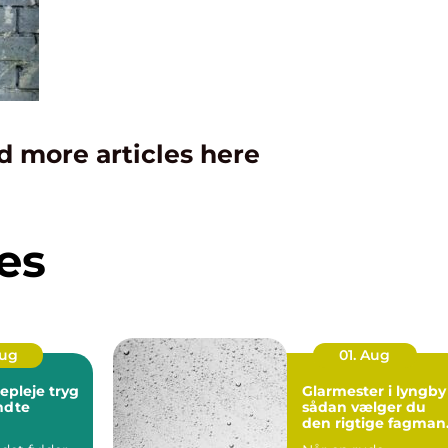
d more articles here
es
Aug
01. Aug
leje tryg
Glarmester i lyngby
endte
sådan vælger du
den rigtige fagman
til opgaven