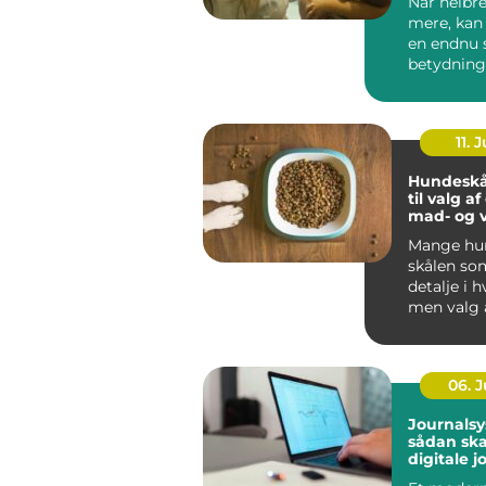
Når helbre
mere, kan
en endnu 
betydning
oplever, a
be...
11. J
Hundeskå
til valg a
mad- og 
Mange hun
skålen som
detalje i 
men valg 
vandskå...
06. 
Journalsy
sådan sk
digitale j
bedre