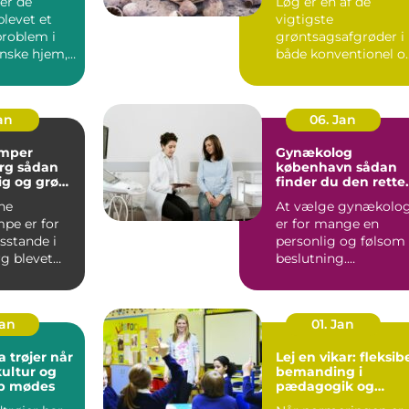
er de
Løg er en af de
blevet et
vigtigste
problem i
grøntsagsafgrøder i
nske hjem,
både konventionel o
 er ingen
økologisk produktion
..
Når en avle...
Jan
06. Jan
mper
Gynækolog
ådan
københavn sådan
lig og grøn
finder du den rette
t rundt
specialist
ne
At vælge gynækolo
pe er for
er for mange en
stande i
personlig og følsom
g blevet
beslutning.
 både lavere
Undersøgelser og
ing...
behandlinger for...
Jan
01. Jan
trøjer når
Lej en vikar: fleksib
kultur og
bemanding i
ab mødes
pædagogik og
sundhed