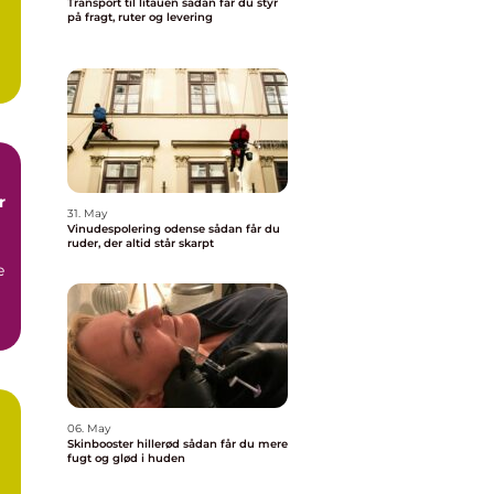
Transport til litauen sådan får du styr
på fragt, ruter og levering
.
r
31. May
Vinudespolering odense sådan får du
ruder, der altid står skarpt
e
06. May
Skinbooster hillerød sådan får du mere
å
fugt og glød i huden