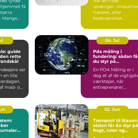
det fylder
Når en rude
 hjemmet få
sprænger, vinduerne
større
trækker, eller
. Mange
badeværelset
t de slapper
trænger til et nyt
spejl, er en glarmest..
ul
04. Jul
le: guide
Pda måling i
f den rette
fundering: sådan få
vandskål
du styr på
bæreevnen
deejere ser
En PDA Måling er i
 en lille
dag et af de vigtigst
hverdagen,
værktøjer, når
af mad- og
entreprenører,
bygherrer og
rådgivere vil d...
Jun
02. Jun
stem:
Transport til litauen
aber
sådan får du styr p
ournaler
fragt, ruter og
levering