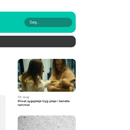
03. Aug
Privat sygepleje tryg pleje i kendte
rammer