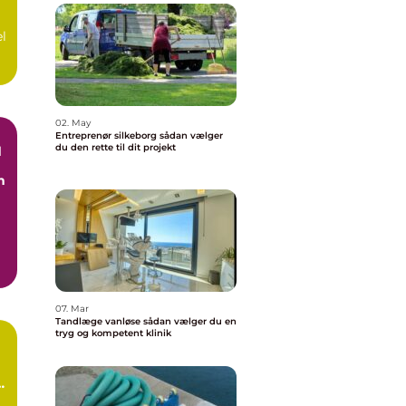
el
02. May
Entreprenør silkeborg sådan vælger
du den rette til dit projekt
d
n
07. Mar
Tandlæge vanløse sådan vælger du en
tryg og kompetent klinik
n