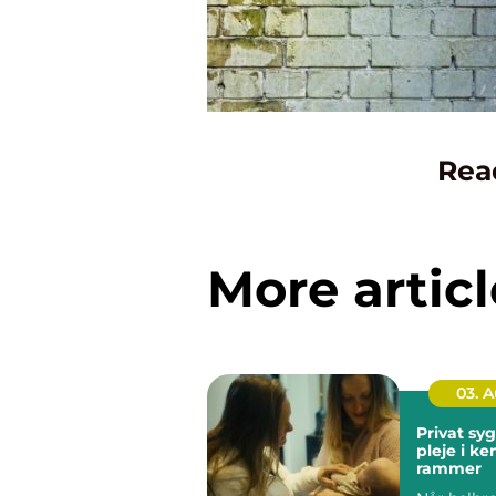
Rea
More articl
03. 
Privat sygep
pleje i k
rammer