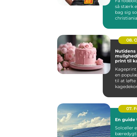
Få fodbold
så stærk e
bag sig s
christiania
handler i
far...
08. 
Nutidens
mulighed
print til 
Kageprint 
en popul
til at løfte
kagedekora
nye højder.
07. 
En guide t
Solceller 
bæredygt