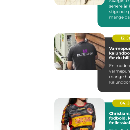
Skægkræ 
senere år 
stigende 
mange da
og Holbæk
undtagels.
12. 
Varmepu
kalundborg s
får du bil
varme åre
En moder
varmepum
mange hus
Kalundbor
nøglen til
varmeregn
04. 
Christiania 
fodbold, 
fællessk