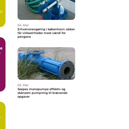
en
04. Mar
Erhvervsrengøring i københavn: sådan
får virksomheder mest værdi for
pengene
e
m
02. Mar
Seepex monopumpe effektiv og
skånsom pumpning til krævende
opgaver
e