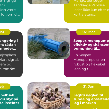
en rigtige
Mange, der søger
r i
Tandlæge Vanløse,
 kan være
leder ikke kun efter 
for, om dit
kort afstand
er
hjemmefra. De vil
t...
også have ...
Mar
02. Mar
engøring i
Seepex monopump
n: sådan
effektiv og skånso
omheder
pumpning til
i for
krævende opgaver
bejdsplads
En Seepex
lart signal.
Monopumpe er en
ere og
robust og fleksibel
an mærke
løsning til
 så snart
virksomheder, der
arbejder med
tyktflydend...
Feb
31. Jan
 holbæk
Løgfrø nøglen til
 du styr på
sunde og ensarted
de insekter
løg i marken