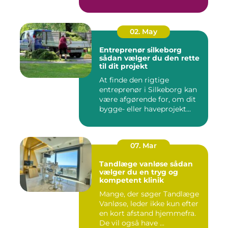
spændst...
02. May
Entreprenør silkeborg
sådan vælger du den rette
til dit projekt
At finde den rigtige
entreprenør i Silkeborg kan
være afgørende for, om dit
bygge- eller haveprojekt...
07. Mar
Tandlæge vanløse sådan
vælger du en tryg og
kompetent klinik
Mange, der søger Tandlæge
Vanløse, leder ikke kun efter
en kort afstand hjemmefra.
De vil også have ...