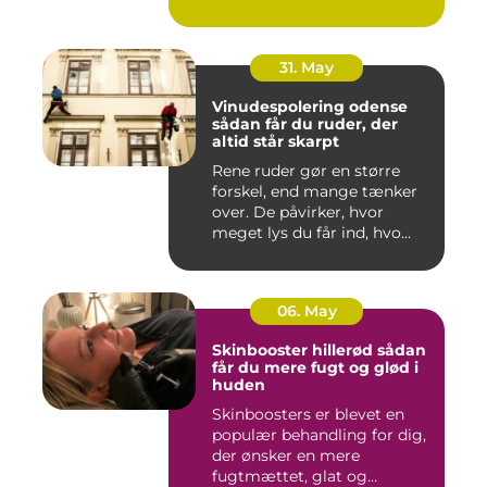
Både ind...
31. May
Vinudespolering odense
sådan får du ruder, der
altid står skarpt
Rene ruder gør en større
forskel, end mange tænker
over. De påvirker, hvor
meget lys du får ind, hvo...
06. May
Skinbooster hillerød sådan
får du mere fugt og glød i
huden
Skinboosters er blevet en
populær behandling for dig,
der ønsker en mere
fugtmættet, glat og