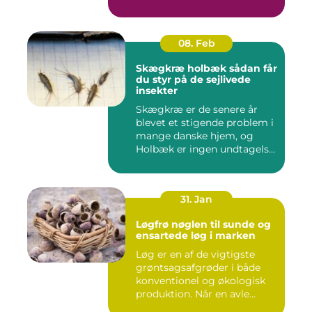
08. Feb
Skægkræ holbæk sådan får
du styr på de sejlivede
insekter
Skægkræ er de senere år
blevet et stigende problem i
mange danske hjem, og
Holbæk er ingen undtagels...
31. Jan
Løgfrø nøglen til sunde og
ensartede løg i marken
Løg er en af de vigtigste
grøntsagsafgrøder i både
konventionel og økologisk
produktion. Når en avle...