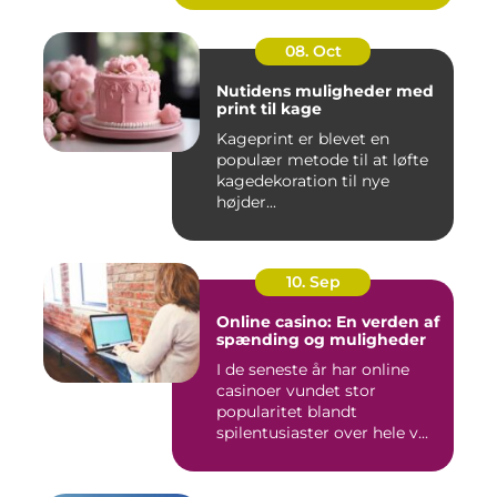
08. Oct
Nutidens muligheder med
print til kage
Kageprint er blevet en
populær metode til at løfte
kagedekoration til nye
højder...
10. Sep
Online casino: En verden af
spænding og muligheder
I de seneste år har online
casinoer vundet stor
popularitet blandt
spilentusiaster over hele v...