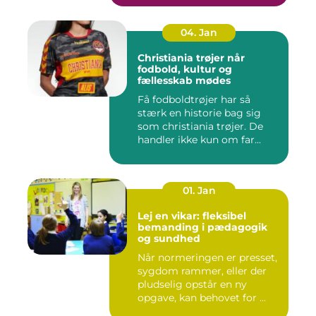
04. Jan
Christiania trøjer når
fodbold, kultur og
fællesskab mødes
Få fodboldtrøjer har så
stærk en historie bag sig
som christiania trøjer. De
handler ikke kun om far...
01. Jan
Lej en vikar: fleksibel
bemanding i pædagogik
og sundhed
Når normeringen er presset,
sygdom rammer, eller der
pludselig opstår en ny
opgave, kan behovet for ...