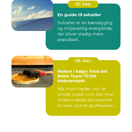
07. Feb
En guide til solceller
Solceller er en bæredygtig
og miljøvenlig energikilde,
der bliver stadig mere
popul&ael...
09. Dec
Malere i Køge: Find det
Rette Team Til Dit
Malerprojekt
Når man træder ind i et
smukt malet rum, kan man
straks mærke den enorme
forskel, som et professione...