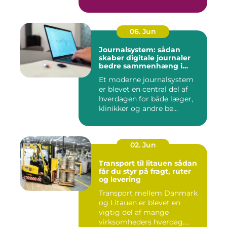
06. Jun
Journalsystem: sådan
skaber digitale journaler
bedre sammenhæng i
sundheden
Et moderne journalsystem
er blevet en central del af
hverdagen for både læger,
klinikker og andre be...
02. Jun
Transport til litauen sådan
får du styr på fragt, ruter
og levering
Transport mellem Danmark
og Litauen er blevet en
vigtig del af mange
virksomheders hverdag.