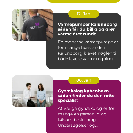
12. Jan
Varmepumper kalundborg
sådan får du billig og grøn
varme året rundt
En moderne varmepumpe er
for mange husstande i
Kalundborg blevet nøglen til
både lavere varmeregning...
06. Jan
Gynækolog københavn
sådan finder du den rette
specialist
At vælge gynækolog er for
mange en personlig og
følsom beslutning.
Undersøgelser og
behandlinger for...