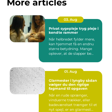
More articles
03. Aug
Privat sygepleje tryg pleje i
kendte rammer
Når helbredet fylder mere,
kan hjemmet få en endnu
større betydning. Mange
oplever, at de slapper be...
01. Aug
Glarmester i lyngby sådan
vælger du den rigtige
fagmand til opgaven
Når en rude sprænger,
vinduerne trækker, eller
badeværelset trænger til et
nyt spejl, er en glarmest...