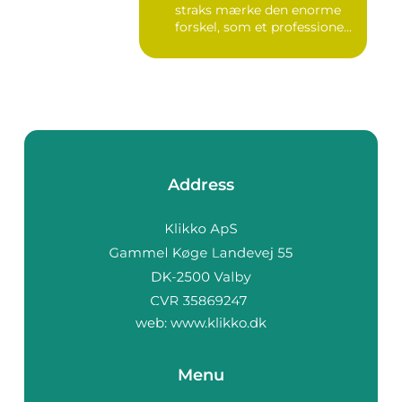
straks mærke den enorme
forskel, som et professione...
Address
web:
www.klikko.dk
Menu