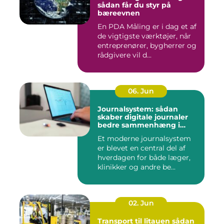
sådan får du styr på
bæreevnen
En PDA Måling er i dag et af
de vigtigste værktøjer, når
entreprenører, bygherrer og
rådgivere vil d...
06. Jun
Journalsystem: sådan
skaber digitale journaler
bedre sammenhæng i
sundheden
Et moderne journalsystem
er blevet en central del af
hverdagen for både læger,
klinikker og andre be...
02. Jun
Transport til litauen sådan