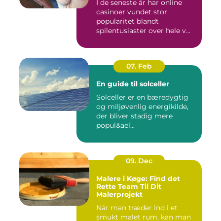
I de seneste år har online
casinoer vundet stor
popularitet blandt
spilentusiaster over hele v...
07. Feb
En guide til solceller
Solceller er en bæredygtig
og miljøvenlig energikilde,
der bliver stadig mere
popul&ael...
09. Dec
Malere i Køge: Find det
Rette Team Til Dit
Malerprojekt
Når man træder ind i et
smukt malet rum, kan man