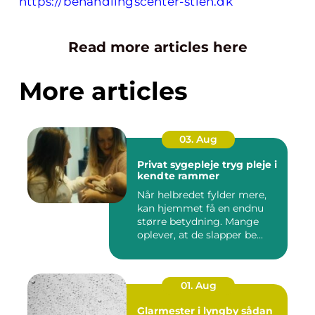
https://behandlingscenter-stien.dk
Read more articles here
More articles
03. Aug
Privat sygepleje tryg pleje i
kendte rammer
Når helbredet fylder mere,
kan hjemmet få en endnu
større betydning. Mange
oplever, at de slapper be...
01. Aug
Glarmester i lyngby sådan