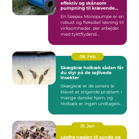
effektiv og skånsom
pumpning til krævende
opgaver
En Seepex Monopumpe er en
robust og fleksibel løsning til
virksomheder, der arbejder
med tyktflydend...
08. Feb
Skægkræ holbæk sådan får
du styr på de sejlivede
insekter
Skægkræ er de senere år
blevet et stigende problem i
mange danske hjem, og
Holbæk er ingen undtagels...
31. Jan
Løgfrø nøglen til sunde og