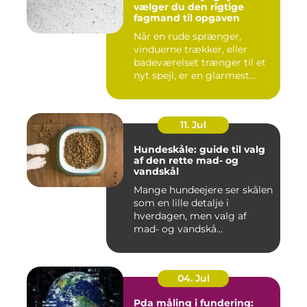
vælger du den rigtige
fagmand til opgaven
Når en rude sprænger,
vinduerne trækker, eller
badeværelset trænger til et
nyt spejl, er en glarmest...
11. Jul
Hundeskåle: guide til valg
af den rette mad- og
vandskål
Mange hundeejere ser skålen
som en lille detalje i
hverdagen, men valg af
mad- og vandskå...
04. Jul
Pda måling i fundering: