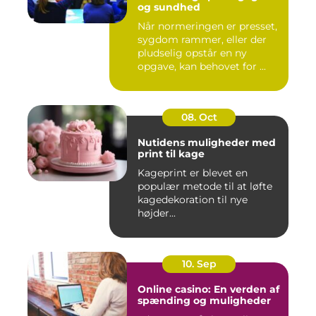
og sundhed
Når normeringen er presset,
sygdom rammer, eller der
pludselig opstår en ny
opgave, kan behovet for ...
08. Oct
Nutidens muligheder med
print til kage
Kageprint er blevet en
populær metode til at løfte
kagedekoration til nye
højder...
10. Sep
Online casino: En verden af
spænding og muligheder