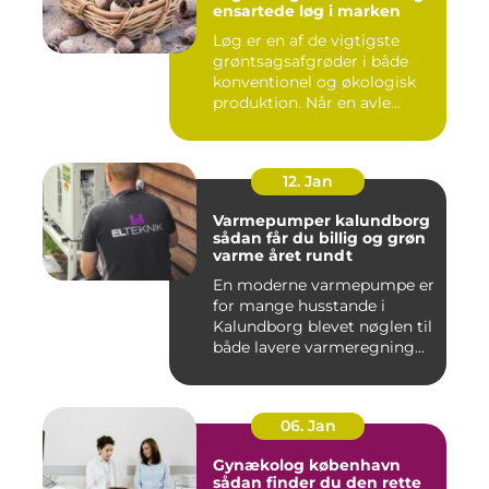
ensartede løg i marken
Løg er en af de vigtigste
grøntsagsafgrøder i både
konventionel og økologisk
produktion. Når en avle...
12. Jan
Varmepumper kalundborg
sådan får du billig og grøn
varme året rundt
En moderne varmepumpe er
for mange husstande i
Kalundborg blevet nøglen til
både lavere varmeregning...
06. Jan
Gynækolog københavn
sådan finder du den rette