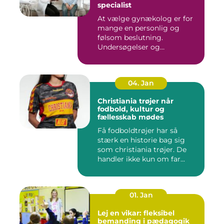
specialist
At vælge gynækolog er for
mange en personlig og
følsom beslutning.
Undersøgelser og
behandlinger for...
04. Jan
Christiania trøjer når
fodbold, kultur og
fællesskab mødes
Få fodboldtrøjer har så
stærk en historie bag sig
som christiania trøjer. De
handler ikke kun om far...
01. Jan
Lej en vikar: fleksibel
bemanding i pædagogik