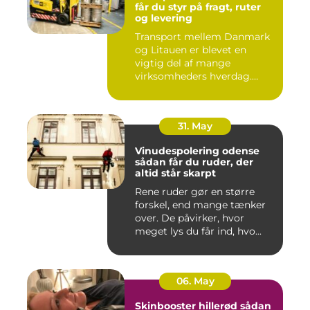
får du styr på fragt, ruter
og levering
Transport mellem Danmark
og Litauen er blevet en
vigtig del af mange
virksomheders hverdag.
Både ind...
31. May
Vinudespolering odense
sådan får du ruder, der
altid står skarpt
Rene ruder gør en større
forskel, end mange tænker
over. De påvirker, hvor
meget lys du får ind, hvo...
06. May
Skinbooster hillerød sådan