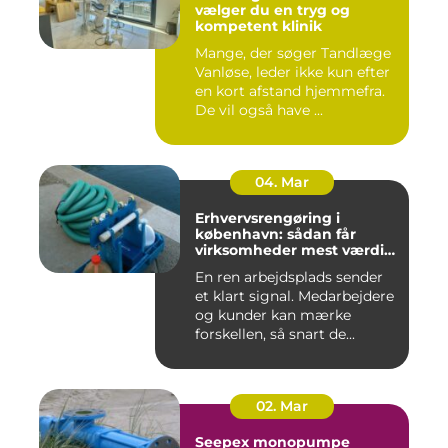
vælger du en tryg og
kompetent klinik
Mange, der søger Tandlæge
Vanløse, leder ikke kun efter
en kort afstand hjemmefra.
De vil også have ...
04. Mar
Erhvervsrengøring i
københavn: sådan får
virksomheder mest værdi
for pengene
En ren arbejdsplads sender
et klart signal. Medarbejdere
og kunder kan mærke
forskellen, så snart de...
02. Mar
Seepex monopumpe