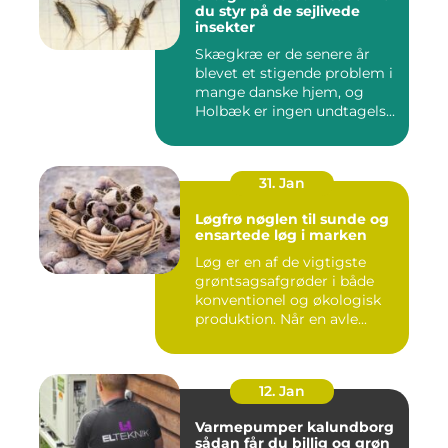
du styr på de sejlivede
insekter
Skægkræ er de senere år
blevet et stigende problem i
mange danske hjem, og
Holbæk er ingen undtagels...
31. Jan
Løgfrø nøglen til sunde og
ensartede løg i marken
Løg er en af de vigtigste
grøntsagsafgrøder i både
konventionel og økologisk
produktion. Når en avle...
12. Jan
Varmepumper kalundborg
sådan får du billig og grøn