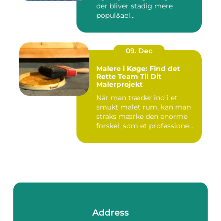
der bliver stadig mere
popul&ael...
09. Dec
Malere i Køge: Find det
Rette Team Til Dit
Malerprojekt
Når man træder ind i et
smukt malet rum, kan man
straks mærke den enorme
forskel, som et professione...
Address