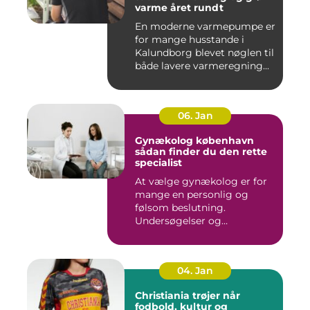
varme året rundt
En moderne varmepumpe er
for mange husstande i
Kalundborg blevet nøglen til
både lavere varmeregning...
06. Jan
Gynækolog københavn
sådan finder du den rette
specialist
At vælge gynækolog er for
mange en personlig og
følsom beslutning.
Undersøgelser og
behandlinger for...
04. Jan
Christiania trøjer når
fodbold, kultur og