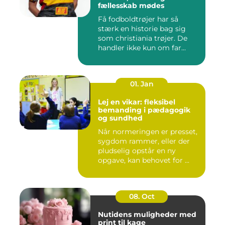
fællesskab mødes
Få fodboldtrøjer har så
stærk en historie bag sig
som christiania trøjer. De
handler ikke kun om far...
01. Jan
Lej en vikar: fleksibel
bemanding i pædagogik
og sundhed
Når normeringen er presset,
sygdom rammer, eller der
pludselig opstår en ny
opgave, kan behovet for ...
08. Oct
Nutidens muligheder med
print til kage