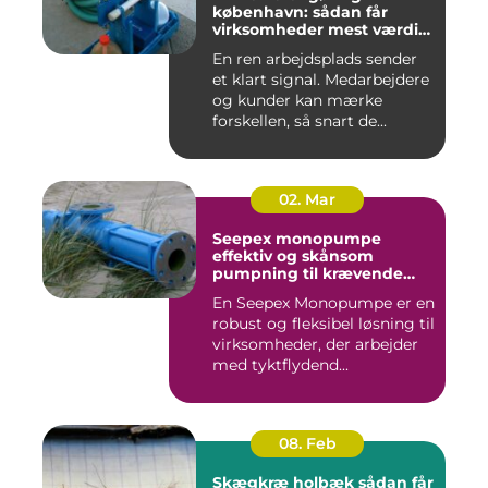
københavn: sådan får
virksomheder mest værdi
for pengene
En ren arbejdsplads sender
et klart signal. Medarbejdere
og kunder kan mærke
forskellen, så snart de...
02. Mar
Seepex monopumpe
effektiv og skånsom
pumpning til krævende
opgaver
En Seepex Monopumpe er en
robust og fleksibel løsning til
virksomheder, der arbejder
med tyktflydend...
08. Feb
Skægkræ holbæk sådan får