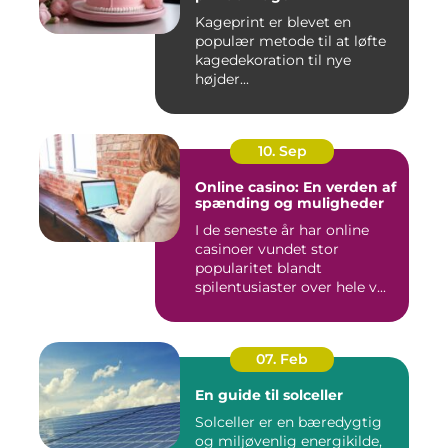
Kageprint er blevet en
populær metode til at løfte
kagedekoration til nye
højder...
10. Sep
Online casino: En verden af
spænding og muligheder
I de seneste år har online
casinoer vundet stor
popularitet blandt
spilentusiaster over hele v...
07. Feb
En guide til solceller
Solceller er en bæredygtig
og miljøvenlig energikilde,