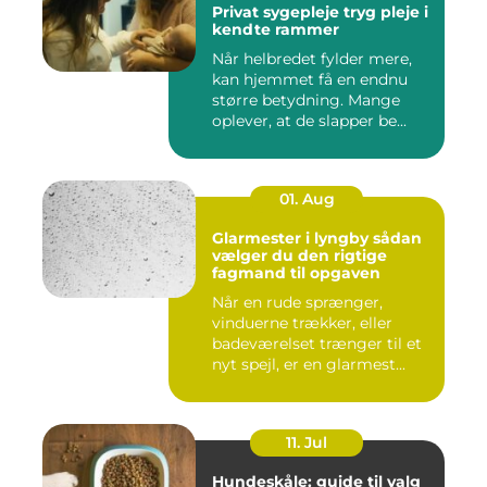
Privat sygepleje tryg pleje i
kendte rammer
Når helbredet fylder mere,
kan hjemmet få en endnu
større betydning. Mange
oplever, at de slapper be...
01. Aug
Glarmester i lyngby sådan
vælger du den rigtige
fagmand til opgaven
Når en rude sprænger,
vinduerne trækker, eller
badeværelset trænger til et
nyt spejl, er en glarmest...
11. Jul
Hundeskåle: guide til valg