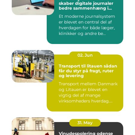
skaber digitale journaler
bedre sammenhæng i
sundheden
Et moderne journalsystem
er blevet en central del af
hverdagen for både læger,
klinikker og andre be...
02. Jun
Transport til litauen sådan
får du styr på fragt, ruter
og levering
Transport mellem Danmark
og Litauen er blevet en
vigtig del af mange
virksomheders hverdag.
Både ind...
31. May
Vinudespolering odense