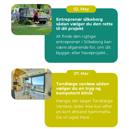
02. May
Entreprenør silkeborg
sådan vælger du den rette
til dit projekt
At finde den rigtige
entreprenør i Silkeborg kan
være afgørende for, om dit
bygge- eller haveprojekt...
07. Mar
Tandlæge vanløse sådan
vælger du en tryg og
kompetent klinik
Mange, der søger Tandlæge
Vanløse, leder ikke kun efter
en kort afstand hjemmefra.
De vil også have ...