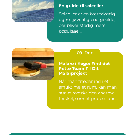
En guide til solceller
Solceller er en bæredygtig
og miljøvenlig energikilde,
der bliver stadig mere
popul&ael...
09. Dec
Malere i Køge: Find det
Rette Team Til Dit
Malerprojekt
Når man træder ind i et
smukt malet rum, kan man
straks mærke den enorme
forskel, som et professione...