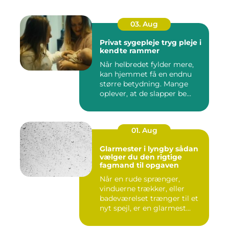
03. Aug
Privat sygepleje tryg pleje i
kendte rammer
Når helbredet fylder mere,
kan hjemmet få en endnu
større betydning. Mange
oplever, at de slapper be...
01. Aug
Glarmester i lyngby sådan
vælger du den rigtige
fagmand til opgaven
Når en rude sprænger,
vinduerne trækker, eller
badeværelset trænger til et
nyt spejl, er en glarmest...