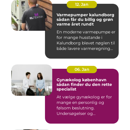
12. Jan
Varmepumper kalundborg
sådan får du billig og grøn
varme året rundt
En moderne varmepumpe er
for mange husstande i
Kalundborg blevet nøglen til
både lavere varmeregning...
06. Jan
Gynækolog københavn
sådan finder du den rette
specialist
At vælge gynækolog er for
mange en personlig og
følsom beslutning.
Undersøgelser og
behandlinger for...