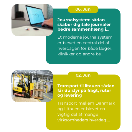
06. Jun
Journalsystem: sådan
skaber digitale journaler
bedre sammenhæng i
sundheden
Et moderne journalsystem
er blevet en central del af
hverdagen for både læger,
klinikker og andre be...
02. Jun
Transport til litauen sådan
får du styr på fragt, ruter
og levering
Transport mellem Danmark
og Litauen er blevet en
vigtig del af mange
virksomheders hverdag.
Både ind...