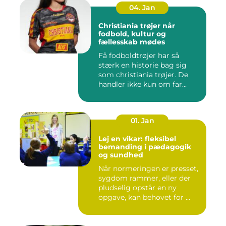
04. Jan
Christiania trøjer når
fodbold, kultur og
fællesskab mødes
Få fodboldtrøjer har så
stærk en historie bag sig
som christiania trøjer. De
handler ikke kun om far...
01. Jan
Lej en vikar: fleksibel
bemanding i pædagogik
og sundhed
Når normeringen er presset,
sygdom rammer, eller der
pludselig opstår en ny
opgave, kan behovet for ...