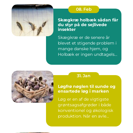
08. Feb
Skægkræ holbæk sådan får
du styr på de sejlivede
insekter
Skægkræ er de senere år
blevet et stigende problem i
mange danske hjem, og
Holbæk er ingen undtagels...
31. Jan
Løgfrø nøglen til sunde og
ensartede løg i marken
Løg er en af de vigtigste
grøntsagsafgrøder i både
konventionel og økologisk
produktion. Når en avle...