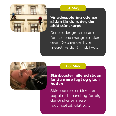
31. May
Vinudespolering odense
sådan får du ruder, der
altid står skarpt
Rene ruder gør en større
forskel, end mange tænker
over. De påvirker, hvor
meget lys du får ind, hvo...
06. May
Skinbooster hillerød sådan
får du mere fugt og glød i
huden
Skinboosters er blevet en
populær behandling for dig,
der ønsker en mere
fugtmættet, glat og
spændst...