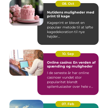
08. Oct
Nutidens muligheder med
print til kage
Kageprint er blevet en
populær metode til at løfte
kagedekoration til nye
højder...
10. Sep
Online casino: En verden af
spænding og muligheder
I de seneste år har online
casinoer vundet stor
popularitet blandt
spilentusiaster over hele v...
07. Feb