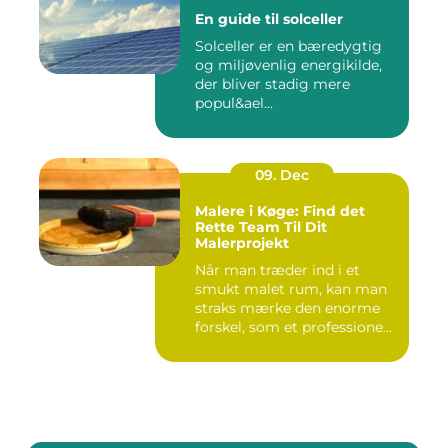
En guide til solceller
Solceller er en bæredygtig
og miljøvenlig energikilde,
der bliver stadig mere
popul&ael...
09. Dec
Malere i Køge: Find det
Rette Team Til Dit
Malerprojekt
Når man træder ind i et
smukt malet rum, kan man
straks mærke den enorme
forskel, som et professione...