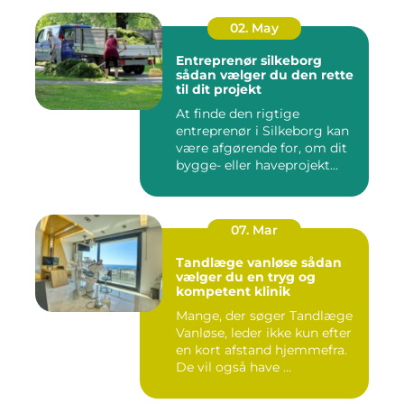
02. May
Entreprenør silkeborg
sådan vælger du den rette
til dit projekt
At finde den rigtige
entreprenør i Silkeborg kan
være afgørende for, om dit
bygge- eller haveprojekt...
07. Mar
Tandlæge vanløse sådan
vælger du en tryg og
kompetent klinik
Mange, der søger Tandlæge
Vanløse, leder ikke kun efter
en kort afstand hjemmefra.
De vil også have ...