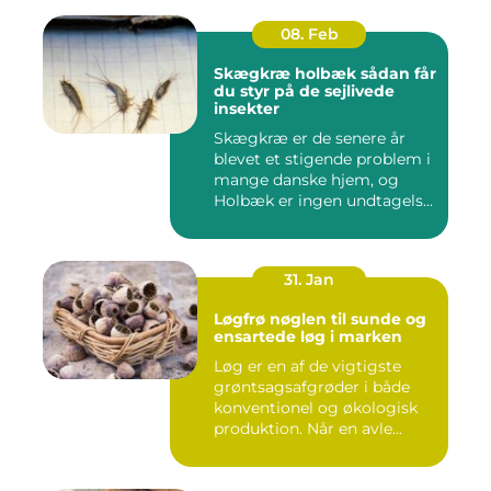
08. Feb
Skægkræ holbæk sådan får
du styr på de sejlivede
insekter
Skægkræ er de senere år
blevet et stigende problem i
mange danske hjem, og
Holbæk er ingen undtagels...
31. Jan
Løgfrø nøglen til sunde og
ensartede løg i marken
Løg er en af de vigtigste
grøntsagsafgrøder i både
konventionel og økologisk
produktion. Når en avle...