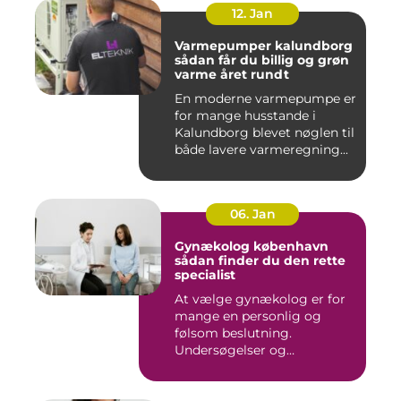
12. Jan
Varmepumper kalundborg
sådan får du billig og grøn
varme året rundt
En moderne varmepumpe er
for mange husstande i
Kalundborg blevet nøglen til
både lavere varmeregning...
06. Jan
Gynækolog københavn
sådan finder du den rette
specialist
At vælge gynækolog er for
mange en personlig og
følsom beslutning.
Undersøgelser og
behandlinger for...