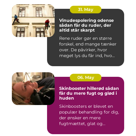
31. May
Vinudespolering odense
sådan får du ruder, der
altid står skarpt
Rene ruder gør en større
forskel, end mange tænker
over. De påvirker, hvor
meget lys du får ind, hvo...
06. May
Skinbooster hillerød sådan
får du mere fugt og glød i
huden
Skinboosters er blevet en
populær behandling for dig,
der ønsker en mere
fugtmættet, glat og
spændst...