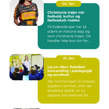
04. Jan
Christiania trøjer når
fodbold, kultur og
fællesskab mødes
Få fodboldtrøjer har så
stærk en historie bag sig
som christiania trøjer. De
handler ikke kun om far...
01. Jan
Lej en vikar: fleksibel
bemanding i pædagogik
og sundhed
Når normeringen er presset,
sygdom rammer, eller der
pludselig opstår en ny
opgave, kan behovet for ...