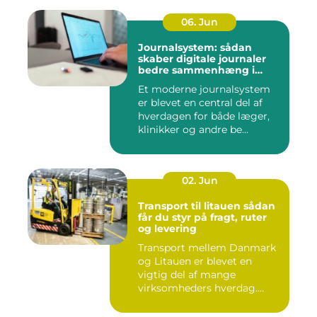
06. Jun
Journalsystem: sådan
skaber digitale journaler
bedre sammenhæng i
sundheden
Et moderne journalsystem
er blevet en central del af
hverdagen for både læger,
klinikker og andre be...
02. Jun
Transport til litauen sådan
får du styr på fragt, ruter
og levering
Transport mellem Danmark
og Litauen er blevet en
vigtig del af mange
virksomheders hverdag.
Både ind...