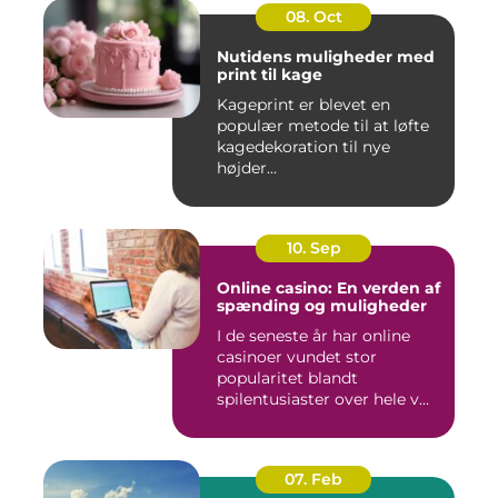
08. Oct
Nutidens muligheder med
print til kage
Kageprint er blevet en
populær metode til at løfte
kagedekoration til nye
højder...
10. Sep
Online casino: En verden af
spænding og muligheder
I de seneste år har online
casinoer vundet stor
popularitet blandt
spilentusiaster over hele v...
07. Feb