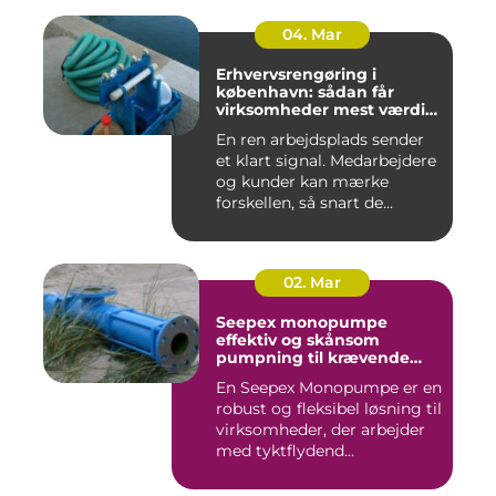
04. Mar
Erhvervsrengøring i
københavn: sådan får
virksomheder mest værdi
for pengene
En ren arbejdsplads sender
et klart signal. Medarbejdere
og kunder kan mærke
forskellen, så snart de...
02. Mar
Seepex monopumpe
effektiv og skånsom
pumpning til krævende
opgaver
En Seepex Monopumpe er en
robust og fleksibel løsning til
virksomheder, der arbejder
med tyktflydend...