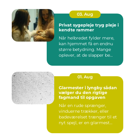
03. Aug
Privat sygepleje tryg pleje i
kendte rammer
Når helbredet fylder mere,
kan hjemmet få en endnu
større betydning. Mange
oplever, at de slapper be...
01. Aug
Glarmester i lyngby sådan
vælger du den rigtige
fagmand til opgaven
Når en rude sprænger,
vinduerne trækker, eller
badeværelset trænger til et
nyt spejl, er en glarmest...