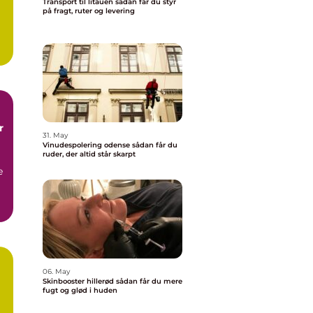
Transport til litauen sådan får du styr
på fragt, ruter og levering
.
r
31. May
Vinudespolering odense sådan får du
ruder, der altid står skarpt
e
06. May
Skinbooster hillerød sådan får du mere
å
fugt og glød i huden