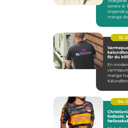
Skægkræ 
senere år 
stigende 
mange da
og Holbæk
undtagels.
12. 
Varmepu
kalundborg s
får du bil
varme åre
En moder
varmepum
mange hus
Kalundbor
nøglen til
varmeregn
04. 
Christiania 
fodbold, 
fællessk