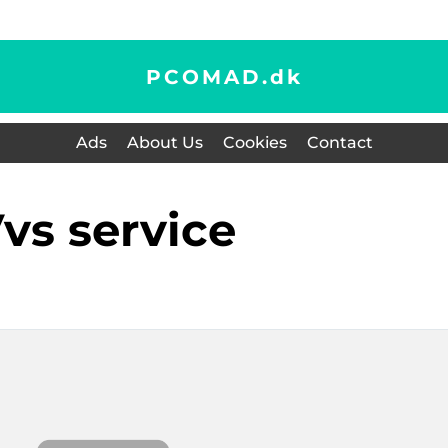
PCOMAD.
dk
Ads
About Us
Cookies
Contact
vvs service