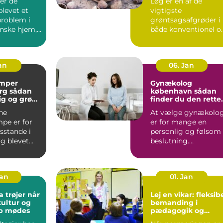
er de
Løg er en af de
blevet et
vigtigste
problem i
grøntsagsafgrøder i
nske hjem,
både konventionel o
 er ingen
økologisk produktion
..
Når en avle...
Jan
06. Jan
mper
Gynækolog
ådan
københavn sådan
lig og grøn
finder du den rette
t rundt
specialist
ne
At vælge gynækolo
pe er for
er for mange en
stande i
personlig og følsom
g blevet
beslutning.
 både lavere
Undersøgelser og
ing...
behandlinger for...
Jan
01. Jan
trøjer når
Lej en vikar: fleksib
kultur og
bemanding i
ab mødes
pædagogik og
sundhed