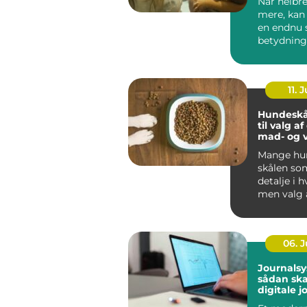
Når helbre
mere, kan
en endnu 
betydning
oplever, a
be...
11. J
Hundeskå
til valg a
mad- og 
Mange hun
skålen som
detalje i 
men valg 
vandskå...
06. 
Journalsy
sådan sk
digitale j
bedre