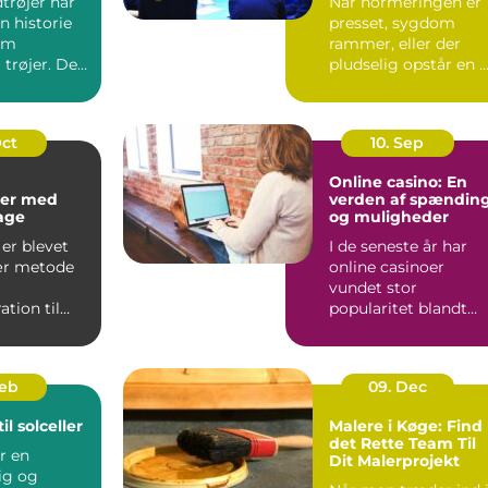
trøjer har
Når normeringen er
n historie
presset, sygdom
om
rammer, eller der
 trøjer. De
pludselig opstår en 
kke kun om
opgave, kan behovet
for ...
Oct
10. Sep
Online casino: En
er med
verden af spændin
kage
og muligheder
er blevet
I de seneste år har
ær metode
online casinoer
vundet stor
tion til
popularitet blandt
..
spilentusiaster over
hele v...
Feb
09. Dec
il solceller
Malere i Køge: Find
det Rette Team Til
er en
Dit Malerprojekt
ig og