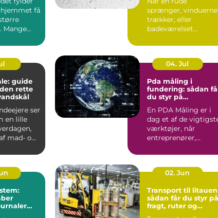
det fylder
Når en rude
 hjemmet få
sprænger, vinduerne
større
trækker, eller
. Mange
badeværelset
t de slapper
trænger til et nyt
spejl, er en glarmest..
ul
04. Jul
le: guide
Pda måling i
f den rette
fundering: sådan få
vandskål
du styr på
bæreevnen
deejere ser
En PDA Måling er i
 en lille
dag et af de vigtigst
hverdagen,
værktøjer, når
af mad- og
entreprenører,
bygherrer og
rådgivere vil d...
Jun
02. Jun
stem:
Transport til litauen
aber
sådan får du styr p
ournaler
fragt, ruter og
levering