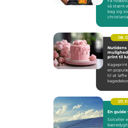
Få fodbold
så stærk e
bag sig s
christiania
handler i
far...
08. 
Nutidens
mulighed
print til 
Kageprint 
en popul
til at løfte
kagedekora
nye højder.
07. 
En guide t
Solceller 
bæredygt