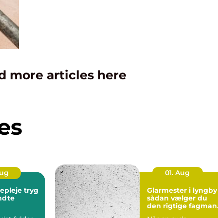
d more articles here
es
Aug
01. Aug
leje tryg
Glarmester i lyngby
endte
sådan vælger du
den rigtige fagman
til opgaven