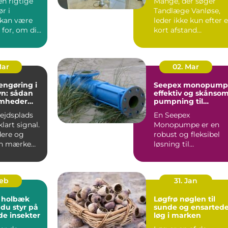
en rigtige
Mange, der søger
r i
Tandlæge Vanløse,
 kan være
leder ikke kun efter 
for, om dit
kort afstand
er
hjemmefra. De vil
t...
også have ...
Mar
02. Mar
engøring i
Seepex monopump
n: sådan
effektiv og skånso
omheder
pumpning til
i for
krævende opgaver
bejdsplads
En Seepex
lart signal.
Monopumpe er en
ere og
robust og fleksibel
an mærke
løsning til
 så snart
virksomheder, der
arbejder med
tyktflydend...
Feb
31. Jan
 holbæk
Løgfrø nøglen til
 du styr på
sunde og ensarted
de insekter
løg i marken