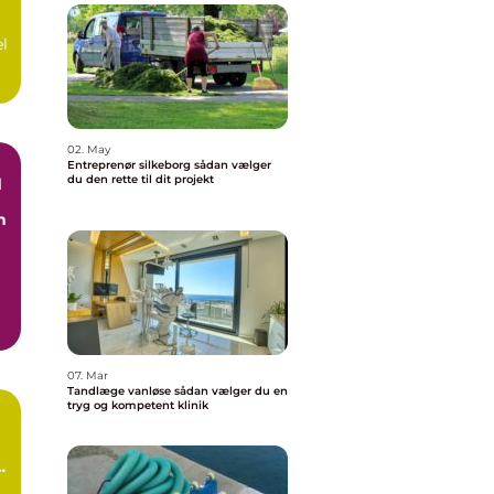
el
02. May
Entreprenør silkeborg sådan vælger
du den rette til dit projekt
d
n
07. Mar
Tandlæge vanløse sådan vælger du en
tryg og kompetent klinik
n