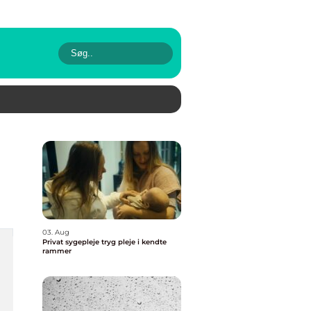
03. Aug
Privat sygepleje tryg pleje i kendte
rammer