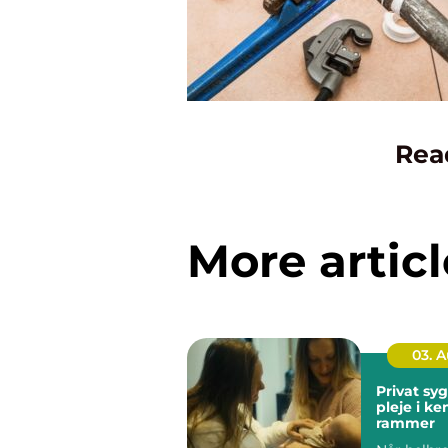
Rea
More articl
03. 
Privat sygep
pleje i k
rammer