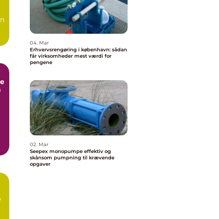
en
04. Mar
Erhvervsrengøring i københavn: sådan
får virksomheder mest værdi for
pengene
e
m
02. Mar
Seepex monopumpe effektiv og
skånsom pumpning til krævende
opgaver
e