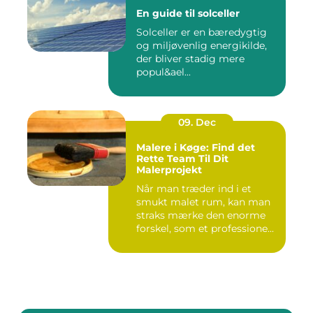
En guide til solceller
Solceller er en bæredygtig
og miljøvenlig energikilde,
der bliver stadig mere
popul&ael...
09. Dec
Malere i Køge: Find det
Rette Team Til Dit
Malerprojekt
Når man træder ind i et
smukt malet rum, kan man
straks mærke den enorme
forskel, som et professione...