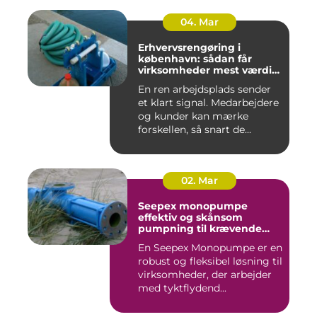
04. Mar
Erhvervsrengøring i
københavn: sådan får
virksomheder mest værdi
for pengene
En ren arbejdsplads sender
et klart signal. Medarbejdere
og kunder kan mærke
forskellen, så snart de...
02. Mar
Seepex monopumpe
effektiv og skånsom
pumpning til krævende
opgaver
En Seepex Monopumpe er en
robust og fleksibel løsning til
virksomheder, der arbejder
med tyktflydend...