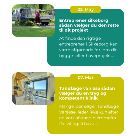
02. May
Entreprenør silkeborg
sådan vælger du den rette
til dit projekt
At finde den rigtige
entreprenør i Silkeborg kan
være afgørende for, om dit
bygge- eller haveprojekt...
07. Mar
Tandlæge vanløse sådan
vælger du en tryg og
kompetent klinik
Mange, der søger Tandlæge
Vanløse, leder ikke kun efter
en kort afstand hjemmefra.
De vil også have ...