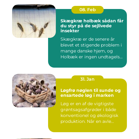
08. Feb
Skægkræ holbæk sådan får
du styr på de sejlivede
insekter
Skægkræ er de senere år
blevet et stigende problem i
mange danske hjem, og
Holbæk er ingen undtagels...
31. Jan
Løgfrø nøglen til sunde og
ensartede løg i marken
Løg er en af de vigtigste
grøntsagsafgrøder i både
konventionel og økologisk
produktion. Når en avle...