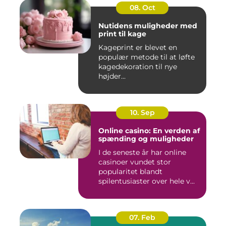
08. Oct
Nutidens muligheder med
print til kage
Kageprint er blevet en
populær metode til at løfte
kagedekoration til nye
højder...
10. Sep
Online casino: En verden af
spænding og muligheder
I de seneste år har online
casinoer vundet stor
popularitet blandt
spilentusiaster over hele v...
07. Feb