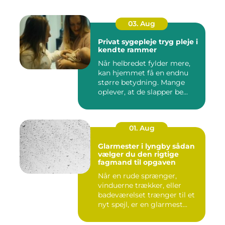
03. Aug
Privat sygepleje tryg pleje i
kendte rammer
Når helbredet fylder mere,
kan hjemmet få en endnu
større betydning. Mange
oplever, at de slapper be...
01. Aug
Glarmester i lyngby sådan
vælger du den rigtige
fagmand til opgaven
Når en rude sprænger,
vinduerne trækker, eller
badeværelset trænger til et
nyt spejl, er en glarmest...