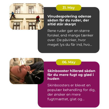
31. May
Vinudespolering odense
sådan får du ruder, der
altid står skarpt
Rene ruder gør en større
forskel, end mange tænker
over. De påvirker, hvor
meget lys du får ind, hvo...
06. May
Skinbooster hillerød sådan
får du mere fugt og glød i
huden
Skinboosters er blevet en
populær behandling for dig,
der ønsker en mere
fugtmættet, glat og
spændst...