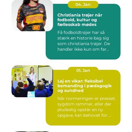
04. Jan
Christiania trøjer når
fodbold, kultur og
fællesskab mødes
Få fodboldtrøjer har så
stærk en historie bag sig
som christiania trøjer. De
handler ikke kun om far...
01. Jan
Lej en vikar: fleksibel
bemanding i pædagogik
og sundhed
Når normeringen er presset,
sygdom rammer, eller der
pludselig opstår en ny
opgave, kan behovet for ...