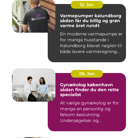
12. Jan
Varmepumper kalundborg
sådan får du billig og grøn
varme året rundt
En moderne varmepumpe er
for mange husstande i
Kalundborg blevet nøglen til
både lavere varmeregning...
06. Jan
Gynækolog københavn
sådan finder du den rette
specialist
At vælge gynækolog er for
mange en personlig og
følsom beslutning.
Undersøgelser og
behandlinger for...