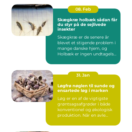
08. Feb
Skægkræ holbæk sådan får
du styr på de sejlivede
insekter
Skægkræ er de senere år
blevet et stigende problem i
mange danske hjem, og
Holbæk er ingen undtagels...
31. Jan
Løgfrø nøglen til sunde og
ensartede løg i marken
Løg er en af de vigtigste
grøntsagsafgrøder i både
konventionel og økologisk
produktion. Når en avle...