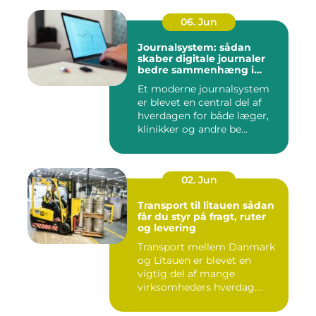
06. Jun
Journalsystem: sådan
skaber digitale journaler
bedre sammenhæng i
sundheden
Et moderne journalsystem
er blevet en central del af
hverdagen for både læger,
klinikker og andre be...
02. Jun
Transport til litauen sådan
får du styr på fragt, ruter
og levering
Transport mellem Danmark
og Litauen er blevet en
vigtig del af mange
virksomheders hverdag.
Både ind...