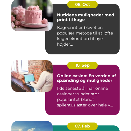
08. Oct
Nutidens muligheder med
print til kage
Kageprint er blevet en
populær metode til at løfte
kagedekoration til nye
højder...
10. Sep
Online casino: En verden af
spænding og muligheder
I de seneste år har online
casinoer vundet stor
popularitet blandt
spilentusiaster over hele v...
07. Feb