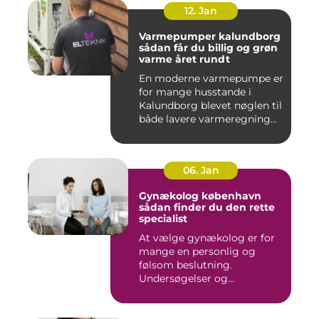
12. Jan
Varmepumper kalundborg
sådan får du billig og grøn
varme året rundt
En moderne varmepumpe er
for mange husstande i
Kalundborg blevet nøglen til
både lavere varmeregning...
06. Jan
Gynækolog københavn
sådan finder du den rette
specialist
At vælge gynækolog er for
mange en personlig og
følsom beslutning.
Undersøgelser og
behandlinger for...