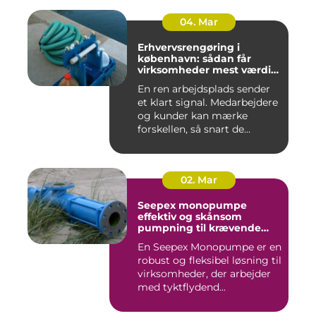
04. Mar
Erhvervsrengøring i
københavn: sådan får
virksomheder mest værdi
for pengene
En ren arbejdsplads sender
et klart signal. Medarbejdere
og kunder kan mærke
forskellen, så snart de...
02. Mar
Seepex monopumpe
effektiv og skånsom
pumpning til krævende
opgaver
En Seepex Monopumpe er en
robust og fleksibel løsning til
virksomheder, der arbejder
med tyktflydend...