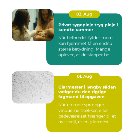
03. Aug
Privat sygepleje tryg pleje i
kendte rammer
Når helbredet fylder mere,
kan hjemmet få en endnu
større betydning. Mange
oplever, at de slapper be...
01. Aug
Glarmester i lyngby sådan
vælger du den rigtige
fagmand til opgaven
Når en rude sprænger,
vinduerne trækker, eller
badeværelset trænger til et
nyt spejl, er en glarmest...