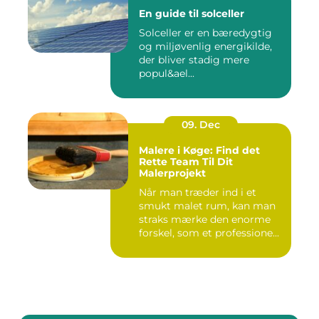
En guide til solceller
Solceller er en bæredygtig
og miljøvenlig energikilde,
der bliver stadig mere
popul&ael...
09. Dec
Malere i Køge: Find det
Rette Team Til Dit
Malerprojekt
Når man træder ind i et
smukt malet rum, kan man
straks mærke den enorme
forskel, som et professione...