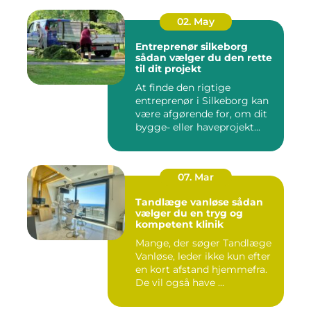
02. May
Entreprenør silkeborg
sådan vælger du den rette
til dit projekt
At finde den rigtige
entreprenør i Silkeborg kan
være afgørende for, om dit
bygge- eller haveprojekt...
07. Mar
Tandlæge vanløse sådan
vælger du en tryg og
kompetent klinik
Mange, der søger Tandlæge
Vanløse, leder ikke kun efter
en kort afstand hjemmefra.
De vil også have ...