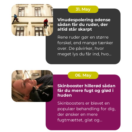
31. May
Vinudespolering odense
sådan får du ruder, der
altid står skarpt
Rene ruder gør en større
forskel, end mange tænker
over. De påvirker, hvor
meget lys du får ind, hvo...
06. May
Skinbooster hillerød sådan
får du mere fugt og glød i
huden
Skinboosters er blevet en
populær behandling for dig,
der ønsker en mere
fugtmættet, glat og
spændst...