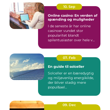
10. Sep
Online casino: En verden af
spænding og muligheder
I de seneste år har online
casinoer vundet stor
popularitet blandt
spilentusiaster over hele v...
07. Feb
En guide til solceller
Solceller er en bæredygtig
og miljøvenlig energikilde,
der bliver stadig mere
popul&ael...
09. Dec