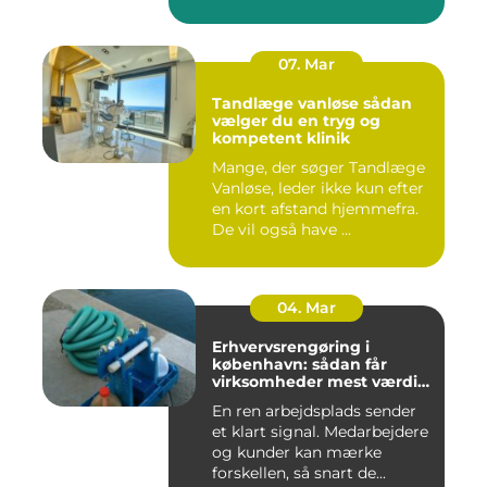
07. Mar
Tandlæge vanløse sådan
vælger du en tryg og
kompetent klinik
Mange, der søger Tandlæge
Vanløse, leder ikke kun efter
en kort afstand hjemmefra.
De vil også have ...
04. Mar
Erhvervsrengøring i
københavn: sådan får
virksomheder mest værdi
for pengene
En ren arbejdsplads sender
et klart signal. Medarbejdere
og kunder kan mærke
forskellen, så snart de...