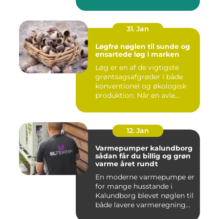
31. Jan
Løgfrø nøglen til sunde og
ensartede løg i marken
Løg er en af de vigtigste
grøntsagsafgrøder i både
konventionel og økologisk
produktion. Når en avle...
12. Jan
Varmepumper kalundborg
sådan får du billig og grøn
varme året rundt
En moderne varmepumpe er
for mange husstande i
Kalundborg blevet nøglen til
både lavere varmeregning...