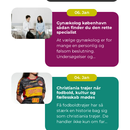
06. Jan
Gynækolog københavn
sådan finder du den rette
specialist
At vælge gynækolog er for
mange en personlig og
følsom beslutning.
Undersøgelser og
behandlinger for...
04. Jan
Christiania trøjer når
fodbold, kultur og
fællesskab mødes
Få fodboldtrøjer har så
stærk en historie bag sig
som christiania trøjer. De
handler ikke kun om far...