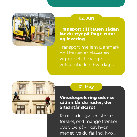
02. Jun
Transport til litauen sådan
får du styr på fragt, ruter
og levering
Transport mellem Danmark
og Litauen er blevet en
vigtig del af mange
virksomheders hverdag.
Både ind...
31. May
Vinudespolering odense
sådan får du ruder, der
altid står skarpt
Rene ruder gør en større
forskel, end mange tænker
over. De påvirker, hvor
meget lys du får ind, hvo...