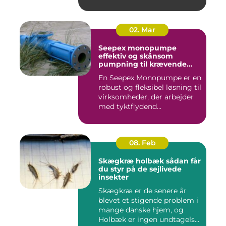
02. Mar
Seepex monopumpe
effektiv og skånsom
pumpning til krævende
opgaver
En Seepex Monopumpe er en
robust og fleksibel løsning til
virksomheder, der arbejder
med tyktflydend...
08. Feb
Skægkræ holbæk sådan får
du styr på de sejlivede
insekter
Skægkræ er de senere år
blevet et stigende problem i
mange danske hjem, og
Holbæk er ingen undtagels...