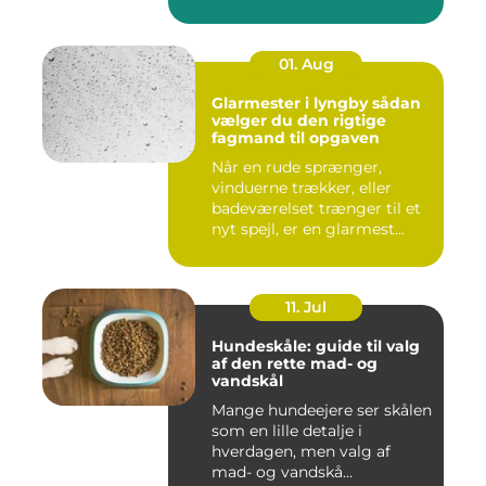
01. Aug
Glarmester i lyngby sådan
vælger du den rigtige
fagmand til opgaven
Når en rude sprænger,
vinduerne trækker, eller
badeværelset trænger til et
nyt spejl, er en glarmest...
11. Jul
Hundeskåle: guide til valg
af den rette mad- og
vandskål
Mange hundeejere ser skålen
som en lille detalje i
hverdagen, men valg af
mad- og vandskå...