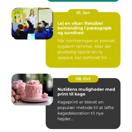
01. Jan
Lej en vikar: fleksibel
bemanding i pædagogik
og sundhed
Når normeringen er presset,
sygdom rammer, eller der
pludselig opstår en ny
opgave, kan behovet for ...
08. Oct
Nutidens muligheder med
print til kage
Kageprint er blevet en
populær metode til at løfte
kagedekoration til nye
højder...