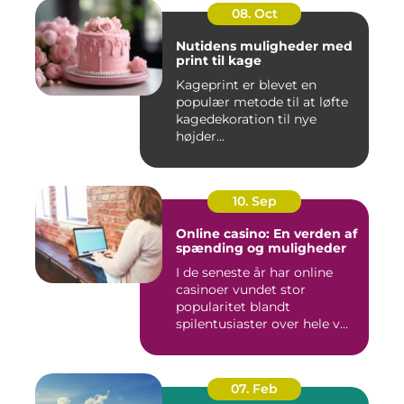
08. Oct
Nutidens muligheder med
print til kage
Kageprint er blevet en
populær metode til at løfte
kagedekoration til nye
højder...
10. Sep
Online casino: En verden af
spænding og muligheder
I de seneste år har online
casinoer vundet stor
popularitet blandt
spilentusiaster over hele v...
07. Feb