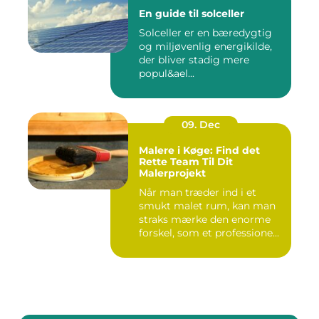
En guide til solceller
Solceller er en bæredygtig
og miljøvenlig energikilde,
der bliver stadig mere
popul&ael...
09. Dec
Malere i Køge: Find det
Rette Team Til Dit
Malerprojekt
Når man træder ind i et
smukt malet rum, kan man
straks mærke den enorme
forskel, som et professione...