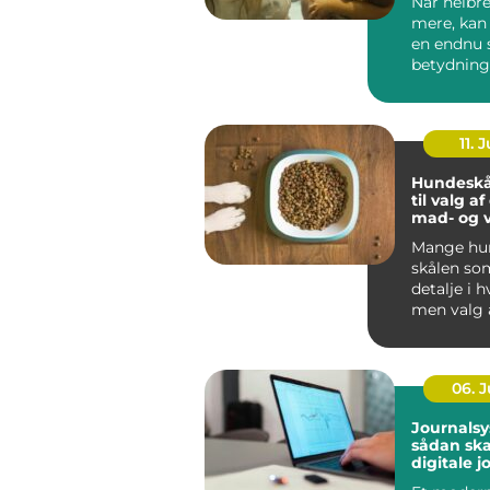
Når helbre
mere, kan
en endnu 
betydning
oplever, a
be...
11. J
Hundeskå
til valg a
mad- og 
Mange hun
skålen som
detalje i 
men valg 
vandskå...
06. 
Journalsy
sådan sk
digitale j
bedre