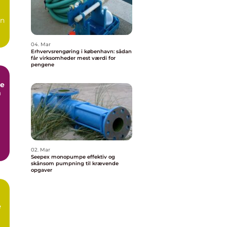
en
04. Mar
Erhvervsrengøring i københavn: sådan
får virksomheder mest værdi for
pengene
e
m
02. Mar
Seepex monopumpe effektiv og
skånsom pumpning til krævende
opgaver
e