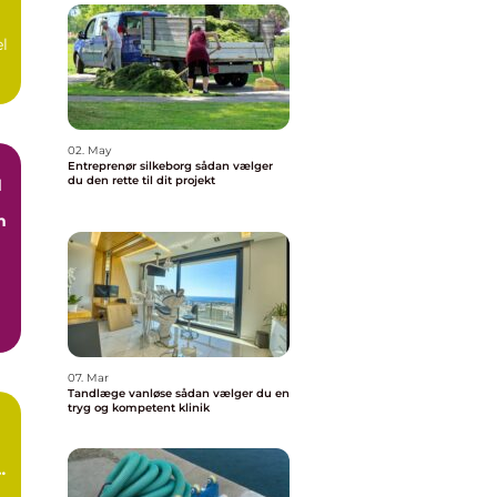
el
02. May
Entreprenør silkeborg sådan vælger
du den rette til dit projekt
d
n
07. Mar
Tandlæge vanløse sådan vælger du en
tryg og kompetent klinik
n