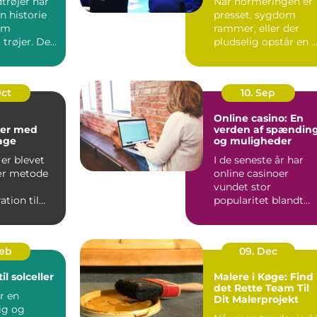
trøjer har
Når normeringen er
n historie
presset, sygdom
om
rammer, eller der
 trøjer. De
pludselig opstår en 
kke kun om
opgave, kan behovet
for ...
Oct
10. Sep
Online casino: En
er med
verden af spændin
kage
og muligheder
er blevet
I de seneste år har
ær metode
online casinoer
vundet stor
tion til
popularitet blandt
..
spilentusiaster over
hele v...
Feb
09. Dec
il solceller
Malere i Køge: Find
det Rette Team Til
er en
Dit Malerprojekt
ig og