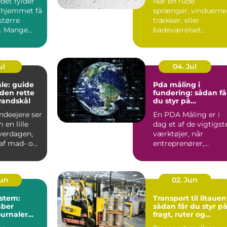
det fylder
Når en rude
 hjemmet få
sprænger, vinduerne
større
trækker, eller
. Mange
badeværelset
t de slapper
trænger til et nyt
spejl, er en glarmest..
ul
04. Jul
le: guide
Pda måling i
f den rette
fundering: sådan få
vandskål
du styr på
bæreevnen
deejere ser
En PDA Måling er i
 en lille
dag et af de vigtigst
hverdagen,
værktøjer, når
af mad- og
entreprenører,
bygherrer og
rådgivere vil d...
Jun
02. Jun
stem:
Transport til litauen
aber
sådan får du styr p
ournaler
fragt, ruter og
levering