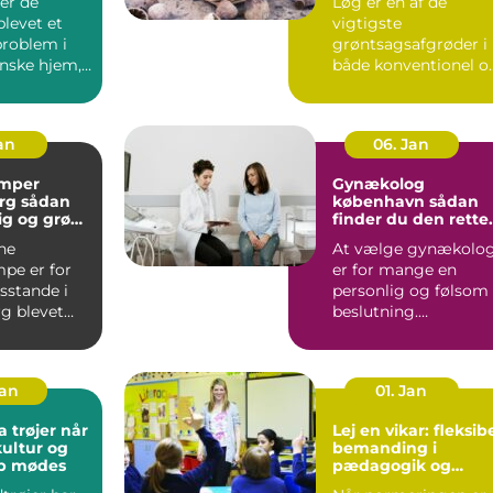
er de
Løg er en af de
blevet et
vigtigste
problem i
grøntsagsafgrøder i
nske hjem,
både konventionel o
 er ingen
økologisk produktion
..
Når en avle...
Jan
06. Jan
mper
Gynækolog
ådan
københavn sådan
lig og grøn
finder du den rette
t rundt
specialist
ne
At vælge gynækolo
pe er for
er for mange en
stande i
personlig og følsom
g blevet
beslutning.
 både lavere
Undersøgelser og
ing...
behandlinger for...
Jan
01. Jan
trøjer når
Lej en vikar: fleksib
kultur og
bemanding i
ab mødes
pædagogik og
sundhed