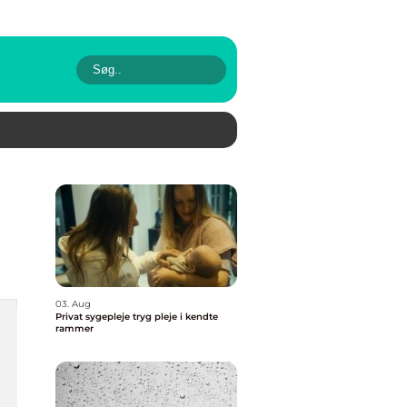
03. Aug
Privat sygepleje tryg pleje i kendte
rammer