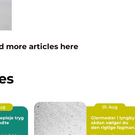
d more articles here
es
Aug
01. Aug
leje tryg
Glarmester i lyngby
endte
sådan vælger du
den rigtige fagman
til opgaven