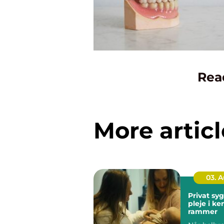
Rea
More articl
03. 
Privat sygep
pleje i k
rammer