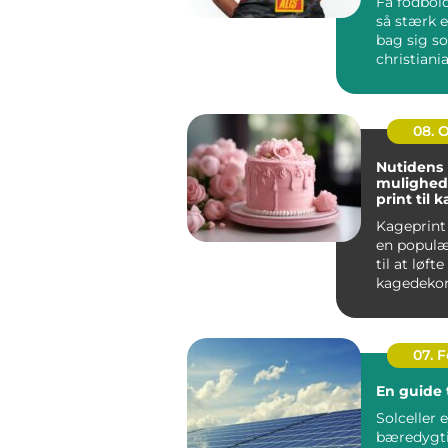
Få fodbold
så stærk e
bag sig s
christiania
handler i
far...
08. 
Nutidens
mulighed
print til 
Kageprint 
en popul
til at løfte
kagedekora
nye højder.
07. 
En guide t
Solceller 
bæredygt