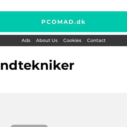
PCOMAD.
dk
Ads
About Us
Cookies
Contact
andtekniker