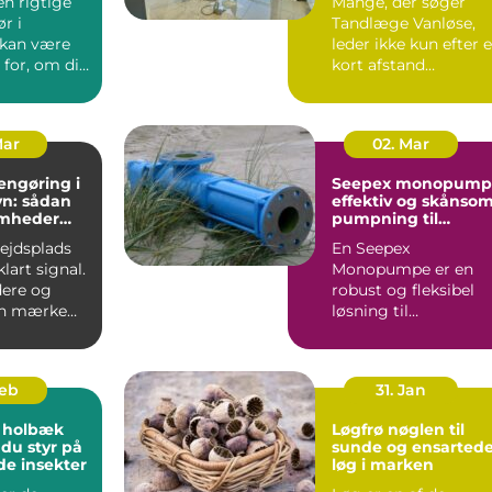
en rigtige
Mange, der søger
r i
Tandlæge Vanløse,
 kan være
leder ikke kun efter 
for, om dit
kort afstand
er
hjemmefra. De vil
t...
også have ...
Mar
02. Mar
engøring i
Seepex monopump
n: sådan
effektiv og skånso
omheder
pumpning til
i for
krævende opgaver
bejdsplads
En Seepex
lart signal.
Monopumpe er en
ere og
robust og fleksibel
an mærke
løsning til
 så snart
virksomheder, der
arbejder med
tyktflydend...
Feb
31. Jan
 holbæk
Løgfrø nøglen til
 du styr på
sunde og ensarted
de insekter
løg i marken