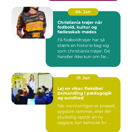
04. Jan
Christiania trøjer når
fodbold, kultur og
fællesskab mødes
Få fodboldtrøjer har så
stærk en historie bag sig
som christiania trøjer. De
handler ikke kun om far...
01. Jan
Lej en vikar: fleksibel
bemanding i pædagogik
og sundhed
Når normeringen er presset,
sygdom rammer, eller der
pludselig opstår en ny
opgave, kan behovet for ...