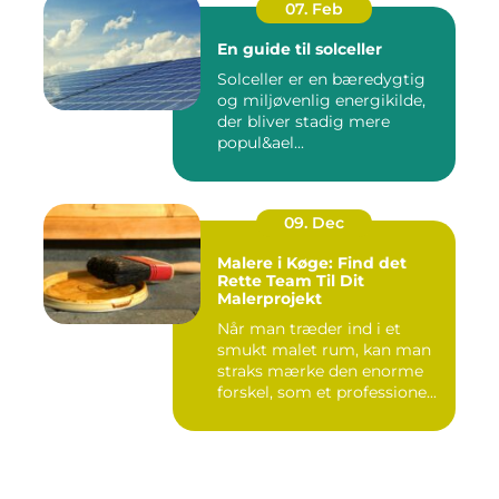
07. Feb
En guide til solceller
Solceller er en bæredygtig
og miljøvenlig energikilde,
der bliver stadig mere
popul&ael...
09. Dec
Malere i Køge: Find det
Rette Team Til Dit
Malerprojekt
Når man træder ind i et
smukt malet rum, kan man
straks mærke den enorme
forskel, som et professione...