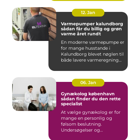
12. Jan
Varmepumper kalundborg
sådan får du billig og grøn
varme året rundt
En moderne varmepumpe er
for mange husstande i
Kalundborg blevet nøglen til
både lavere varmeregning...
06. Jan
Gynækolog københavn
sådan finder du den rette
specialist
At vælge gynækolog er for
mange en personlig og
følsom beslutning.
Undersøgelser og
behandlinger for...