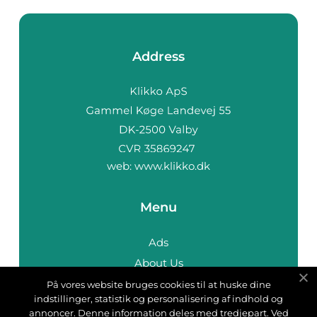
Address
web:
www.klikko.dk
Menu
Ads
About Us
Cookies
På vores website bruges cookies til at huske dine
indstillinger, statistik og personalisering af indhold og
Contact
annoncer. Denne information deles med tredjepart. Ved