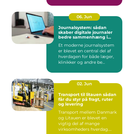
06. Jun
Journalsystem: sådan
skaber digitale journaler
bedre sammenhæng i
sundheden
Et moderne journalsystem
er blevet en central del af
hverdagen for både læger,
klinikker og andre be...
02. Jun
Transport til litauen sådan
får du styr på fragt, ruter
og levering
Transport mellem Danmark
og Litauen er blevet en
vigtig del af mange
virksomheders hverdag.