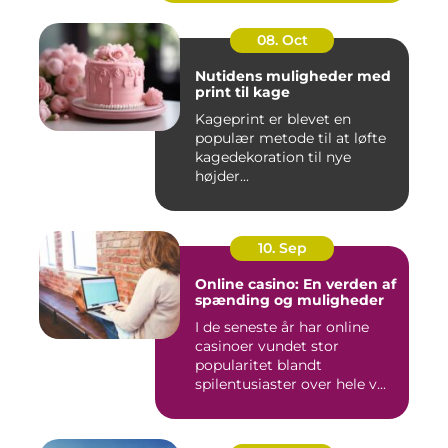
08. Oct
Nutidens muligheder med
print til kage
Kageprint er blevet en
populær metode til at løfte
kagedekoration til nye
højder...
10. Sep
Online casino: En verden af
spænding og muligheder
I de seneste år har online
casinoer vundet stor
popularitet blandt
spilentusiaster over hele v...