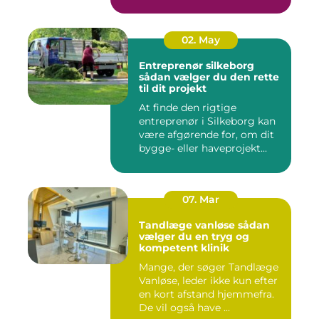
spændst...
02. May
Entreprenør silkeborg
sådan vælger du den rette
til dit projekt
At finde den rigtige
entreprenør i Silkeborg kan
være afgørende for, om dit
bygge- eller haveprojekt...
07. Mar
Tandlæge vanløse sådan
vælger du en tryg og
kompetent klinik
Mange, der søger Tandlæge
Vanløse, leder ikke kun efter
en kort afstand hjemmefra.
De vil også have ...