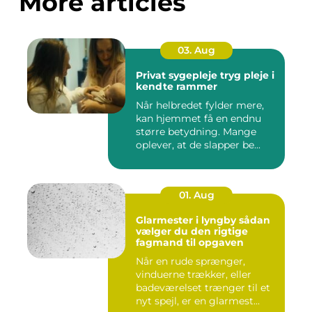
More articles
03. Aug
Privat sygepleje tryg pleje i
kendte rammer
Når helbredet fylder mere,
kan hjemmet få en endnu
større betydning. Mange
oplever, at de slapper be...
01. Aug
Glarmester i lyngby sådan
vælger du den rigtige
fagmand til opgaven
Når en rude sprænger,
vinduerne trækker, eller
badeværelset trænger til et
nyt spejl, er en glarmest...