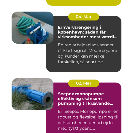
04. Mar
Erhvervsrengøring i
københavn: sådan får
virksomheder mest værdi
for pengene
En ren arbejdsplads sender
et klart signal. Medarbejdere
og kunder kan mærke
forskellen, så snart de...
02. Mar
Seepex monopumpe
effektiv og skånsom
pumpning til krævende
opgaver
En Seepex Monopumpe er en
robust og fleksibel løsning til
virksomheder, der arbejder
med tyktflydend...