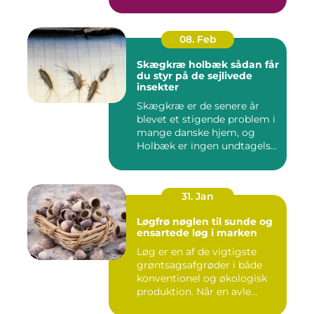
08. Feb
Skægkræ holbæk sådan får
du styr på de sejlivede
insekter
Skægkræ er de senere år
blevet et stigende problem i
mange danske hjem, og
Holbæk er ingen undtagels...
31. Jan
Løgfrø nøglen til sunde og
ensartede løg i marken
Løg er en af de vigtigste
grøntsagsafgrøder i både
konventionel og økologisk
produktion. Når en avle...