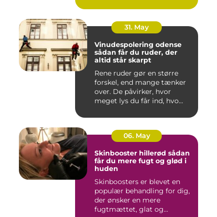
Både ind...
31. May
Vinudespolering odense
sådan får du ruder, der
altid står skarpt
Rene ruder gør en større
forskel, end mange tænker
over. De påvirker, hvor
meget lys du får ind, hvo...
06. May
Skinbooster hillerød sådan
får du mere fugt og glød i
huden
Skinboosters er blevet en
populær behandling for dig,
der ønsker en mere
fugtmættet, glat og