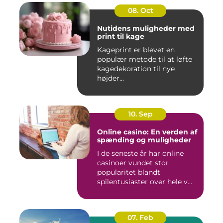
08. Oct
Nutidens muligheder med
print til kage
Kageprint er blevet en
populær metode til at løfte
kagedekoration til nye
højder...
10. Sep
Online casino: En verden af
spænding og muligheder
I de seneste år har online
casinoer vundet stor
popularitet blandt
spilentusiaster over hele v...
07. Feb