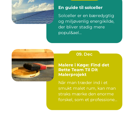
En guide til solceller
Solceller er en bæredygtig
og miljøvenlig energikilde,
der bliver stadig mere
popul&ael...
09. Dec
Malere i Køge: Find det
Rette Team Til Dit
Malerprojekt
Når man træder ind i et
smukt malet rum, kan man
straks mærke den enorme
forskel, som et professione...