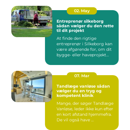
02. May
Entreprenør silkeborg
sådan vælger du den rette
til dit projekt
At finde den rigtige
entreprenør i Silkeborg kan
være afgørende for, om dit
bygge- eller haveprojekt...
07. Mar
Tandlæge vanløse sådan
vælger du en tryg og
kompetent klinik
Mange, der søger Tandlæge
Vanløse, leder ikke kun efter
en kort afstand hjemmefra.
De vil også have ...