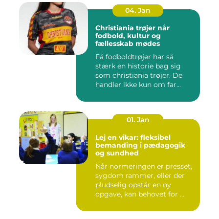
04. Jan
Christiania trøjer når
fodbold, kultur og
fællesskab mødes
Få fodboldtrøjer har så
stærk en historie bag sig
som christiania trøjer. De
handler ikke kun om far...
01. Jan
Lej en vikar: fleksibel
bemanding i pædagogik
og sundhed
Når normeringen er presset,
sygdom rammer, eller der
pludselig opstår en ny
opgave, kan behovet for ...