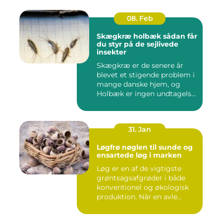
08. Feb
Skægkræ holbæk sådan får
du styr på de sejlivede
insekter
Skægkræ er de senere år
blevet et stigende problem i
mange danske hjem, og
Holbæk er ingen undtagels...
31. Jan
Løgfrø nøglen til sunde og
ensartede løg i marken
Løg er en af de vigtigste
grøntsagsafgrøder i både
konventionel og økologisk
produktion. Når en avle...