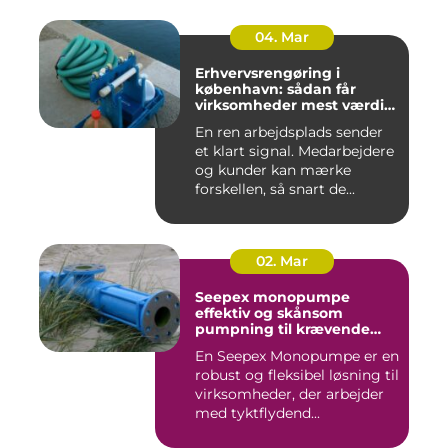
04. Mar
Erhvervsrengøring i
københavn: sådan får
virksomheder mest værdi
for pengene
En ren arbejdsplads sender
et klart signal. Medarbejdere
og kunder kan mærke
forskellen, så snart de...
02. Mar
Seepex monopumpe
effektiv og skånsom
pumpning til krævende
opgaver
En Seepex Monopumpe er en
robust og fleksibel løsning til
virksomheder, der arbejder
med tyktflydend...