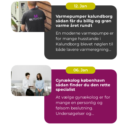
12. Jan
Varmepumper kalundborg
sådan får du billig og grøn
varme året rundt
En moderne varmepumpe er
for mange husstande i
Kalundborg blevet nøglen til
både lavere varmeregning...
06. Jan
Gynækolog københavn
sådan finder du den rette
specialist
At vælge gynækolog er for
mange en personlig og
følsom beslutning.
Undersøgelser og
behandlinger for...