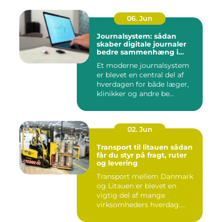
06. Jun
Journalsystem: sådan
skaber digitale journaler
bedre sammenhæng i
sundheden
Et moderne journalsystem
er blevet en central del af
hverdagen for både læger,
klinikker og andre be...
02. Jun
Transport til litauen sådan
får du styr på fragt, ruter
og levering
Transport mellem Danmark
og Litauen er blevet en
vigtig del af mange
virksomheders hverdag.
Både ind...