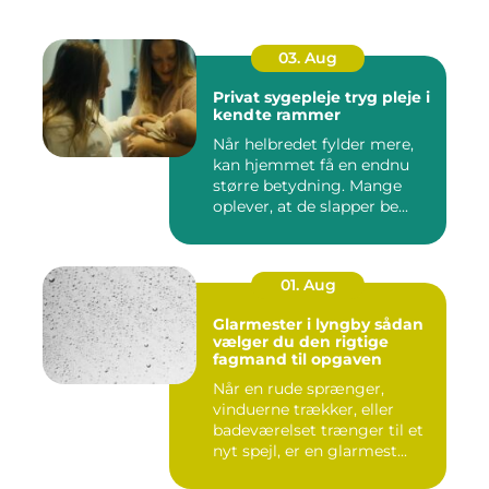
03. Aug
Privat sygepleje tryg pleje i
kendte rammer
Når helbredet fylder mere,
kan hjemmet få en endnu
større betydning. Mange
oplever, at de slapper be...
01. Aug
Glarmester i lyngby sådan
vælger du den rigtige
fagmand til opgaven
Når en rude sprænger,
vinduerne trækker, eller
badeværelset trænger til et
nyt spejl, er en glarmest...