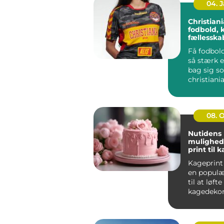
04. 
Christiania 
fodbold, 
fællessk
Få fodbold
så stærk e
bag sig s
christiania
handler i
far...
08. 
Nutidens
mulighed
print til 
Kageprint 
en popul
til at løfte
kagedekora
nye højder.