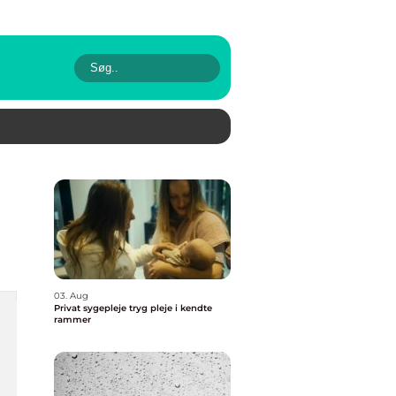
03. Aug
Privat sygepleje tryg pleje i kendte
rammer