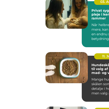
03. 
Privat sygep
pleje i k
rammer
Når helbre
mere, kan
en endnu 
betydning
oplever, a
be...
11. J
Hundeskå
til valg a
mad- og 
Mange hun
skålen som
detalje i 
men valg 
vandskå...