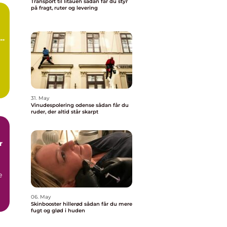
Transport til litauen sådan får du styr
på fragt, ruter og levering
d
31. May
.
Vinudespolering odense sådan får du
ruder, der altid står skarpt
r
e
06. May
Skinbooster hillerød sådan får du mere
fugt og glød i huden