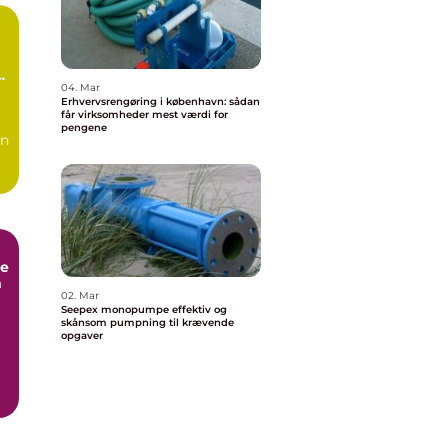
n
04. Mar
Erhvervsrengøring i københavn: sådan
får virksomheder mest værdi for
pengene
en
e
m
02. Mar
Seepex monopumpe effektiv og
skånsom pumpning til krævende
opgaver