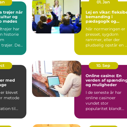
Jan
01. Jan
trøjer når
Lej en vikar: fleksib
kultur og
bemanding i
ab mødes
pædagogik og
sundhed
trøjer har
Når normeringen er
n historie
presset, sygdom
om
rammer, eller der
 trøjer. De
pludselig opstår en 
kke kun om
opgave, kan behovet
for ...
Oct
10. Sep
Online casino: En
er med
verden af spændin
kage
og muligheder
er blevet
I de seneste år har
ær metode
online casinoer
vundet stor
tion til
popularitet blandt
..
spilentusiaster over
hele v...