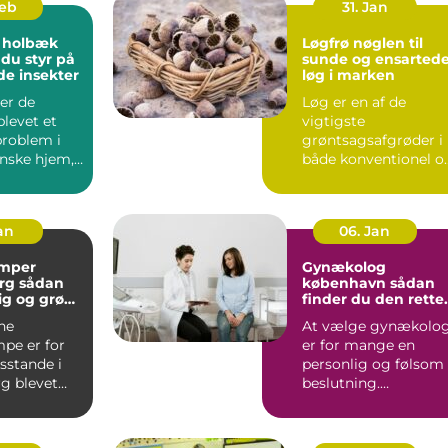
Feb
31. Jan
 holbæk
Løgfrø nøglen til
 du styr på
sunde og ensarted
de insekter
løg i marken
er de
Løg er en af de
blevet et
vigtigste
problem i
grøntsagsafgrøder i
nske hjem,
både konventionel o
 er ingen
økologisk produktion
..
Når en avle...
Jan
06. Jan
mper
Gynækolog
ådan
københavn sådan
lig og grøn
finder du den rette
t rundt
specialist
ne
At vælge gynækolo
pe er for
er for mange en
stande i
personlig og følsom
g blevet
beslutning.
 både lavere
Undersøgelser og
ing...
behandlinger for...