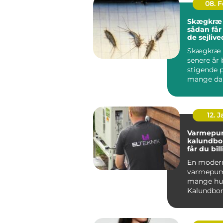
08. 
Skægkræ
sådan får
de sejlive
Skægkræ 
senere år 
stigende 
mange da
og Holbæk
undtagels.
12. 
Varmepu
kalundborg s
får du bil
varme åre
En moder
varmepum
mange hus
Kalundbor
nøglen til
varmeregn