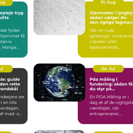
Aug
01. Aug
leje tryg
Glarmester i lyngby
endte
sådan vælger du
den rigtige fagman
til opgaven
det fylder
Når en rude
 hjemmet få
sprænger, vinduerne
større
trækker, eller
. Mange
badeværelset
t de slapper
trænger til et nyt
spejl, er en glarmest..
ul
04. Jul
le: guide
Pda måling i
f den rette
fundering: sådan få
vandskål
du styr på
bæreevnen
deejere ser
En PDA Måling er i
 en lille
dag et af de vigtigst
hverdagen,
værktøjer, når
af mad- og
entreprenører,
bygherrer og
rådgivere vil d...