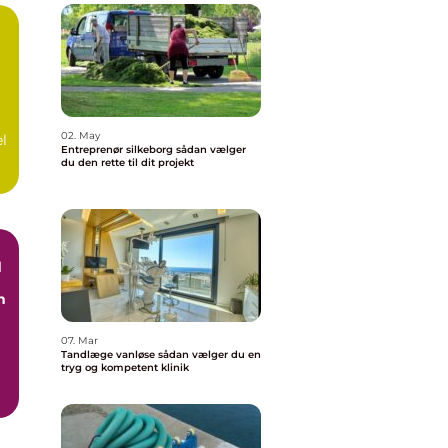
å
02. May
el
Entreprenør silkeborg sådan vælger
du den rette til dit projekt
d
n
07. Mar
Tandlæge vanløse sådan vælger du en
tryg og kompetent klinik