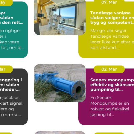
May
07. Mar
nør
Tandlæge vanløse
sådan vælger du e
 den rette
tryg og kompetent
jekt
klinik
en rigtige
Mange, der søger
r i
Tandlæge Vanløse,
 kan være
leder ikke kun efter 
for, om dit
kort afstand
er
hjemmefra. De vil
t...
også have ...
Mar
02. Mar
engøring i
Seepex monopump
n: sådan
effektiv og skånso
omheder
pumpning til
i for
krævende opgaver
bejdsplads
En Seepex
lart signal.
Monopumpe er en
ere og
robust og fleksibel
an mærke
løsning til
 så snart
virksomheder, der
arbejder med
tyktflydend...