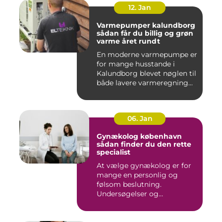
12. Jan
Varmepumper kalundborg
sådan får du billig og grøn
varme året rundt
En moderne varmepumpe er
for mange husstande i
Kalundborg blevet nøglen til
både lavere varmeregning...
06. Jan
Gynækolog københavn
sådan finder du den rette
specialist
At vælge gynækolog er for
mange en personlig og
følsom beslutning.
Undersøgelser og
behandlinger for...