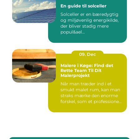
En guide til solceller
Solceller er en bæredygtig
og miljøvenlig energikilde,
der bliver stadig mere
popul&ael...
09. Dec
Malere i Køge: Find det
Rette Team Til Dit
Malerprojekt
Når man træder ind i et
smukt malet rum, kan man
straks mærke den enorme
forskel, som et professione...