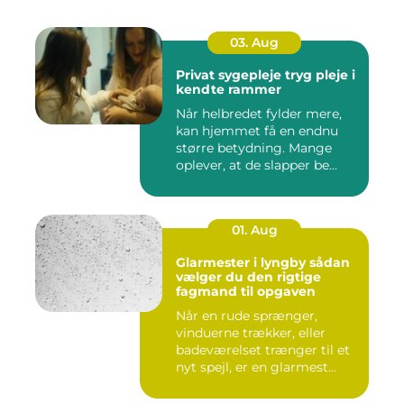
03. Aug
Privat sygepleje tryg pleje i
kendte rammer
Når helbredet fylder mere,
kan hjemmet få en endnu
større betydning. Mange
oplever, at de slapper be...
01. Aug
Glarmester i lyngby sådan
vælger du den rigtige
fagmand til opgaven
Når en rude sprænger,
vinduerne trækker, eller
badeværelset trænger til et
nyt spejl, er en glarmest...