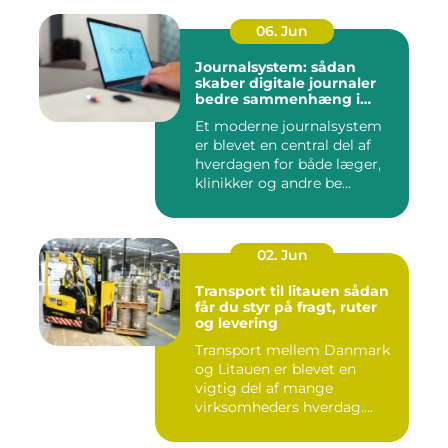
06. Jun
Journalsystem: sådan
skaber digitale journaler
bedre sammenhæng i
sundheden
Et moderne journalsystem
er blevet en central del af
hverdagen for både læger,
klinikker og andre be...
02. Jun
Transport til litauen sådan
får du styr på fragt, ruter
og levering
Transport mellem Danmark
og Litauen er blevet en
vigtig del af mange
virksomheders hverdag.
Både ind...