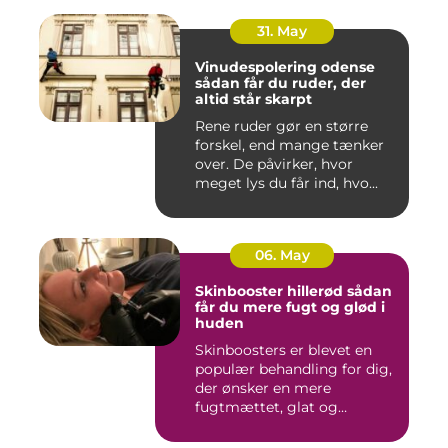
31. May
Vinudespolering odense
sådan får du ruder, der
altid står skarpt
Rene ruder gør en større
forskel, end mange tænker
over. De påvirker, hvor
meget lys du får ind, hvo...
06. May
Skinbooster hillerød sådan
får du mere fugt og glød i
huden
Skinboosters er blevet en
populær behandling for dig,
der ønsker en mere
fugtmættet, glat og
spændst...