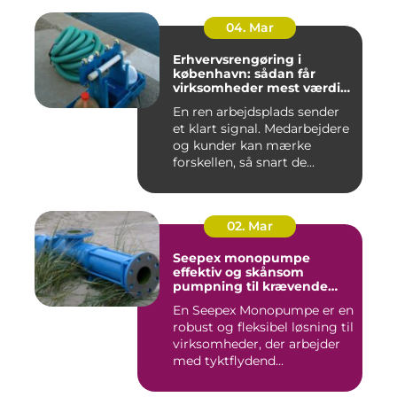
04. Mar
Erhvervsrengøring i
københavn: sådan får
virksomheder mest værdi
for pengene
En ren arbejdsplads sender
et klart signal. Medarbejdere
og kunder kan mærke
forskellen, så snart de...
02. Mar
Seepex monopumpe
effektiv og skånsom
pumpning til krævende
opgaver
En Seepex Monopumpe er en
robust og fleksibel løsning til
virksomheder, der arbejder
med tyktflydend...