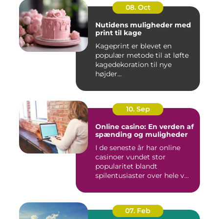
08. Oct
Nutidens muligheder med
print til kage
Kageprint er blevet en
populær metode til at løfte
kagedekoration til nye
højder...
10. Sep
Online casino: En verden af
spænding og muligheder
I de seneste år har online
casinoer vundet stor
popularitet blandt
spilentusiaster over hele v...
07. Feb