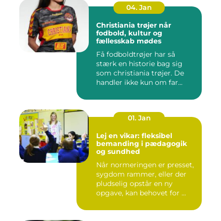
04. Jan
Christiania trøjer når
fodbold, kultur og
fællesskab mødes
Få fodboldtrøjer har så
stærk en historie bag sig
som christiania trøjer. De
handler ikke kun om far...
01. Jan
Lej en vikar: fleksibel
bemanding i pædagogik
og sundhed
Når normeringen er presset,
sygdom rammer, eller der
pludselig opstår en ny
opgave, kan behovet for ...