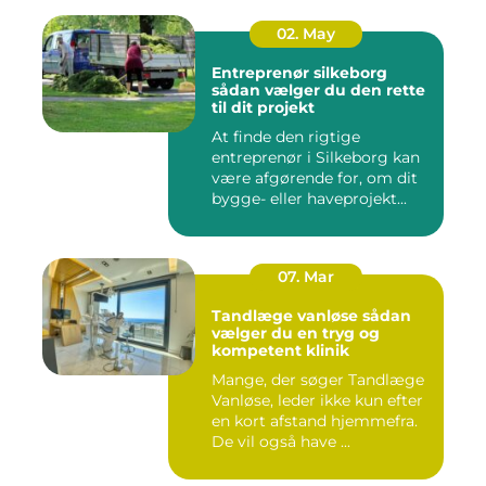
02. May
Entreprenør silkeborg
sådan vælger du den rette
til dit projekt
At finde den rigtige
entreprenør i Silkeborg kan
være afgørende for, om dit
bygge- eller haveprojekt...
07. Mar
Tandlæge vanløse sådan
vælger du en tryg og
kompetent klinik
Mange, der søger Tandlæge
Vanløse, leder ikke kun efter
en kort afstand hjemmefra.
De vil også have ...