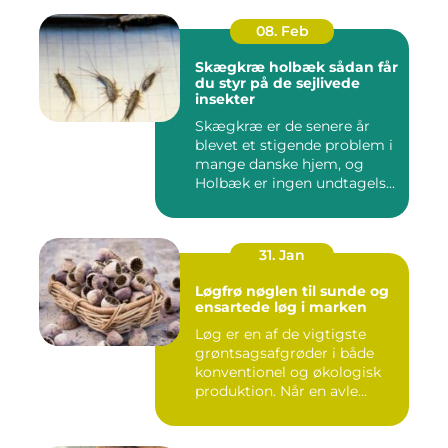
08. Feb
Skægkræ holbæk sådan får
du styr på de sejlivede
insekter
Skægkræ er de senere år
blevet et stigende problem i
mange danske hjem, og
Holbæk er ingen undtagels...
31. Jan
Løgfrø nøglen til sunde og
ensartede løg i marken
Løg er en af de vigtigste
grøntsagsafgrøder i både
konventionel og økologisk
produktion. Når en avle...