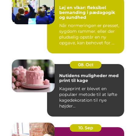
Lej en vikar: fleksibel
bemanding i pædagogik
og sundhed
Når normeringen er presset,
sygdom rammer, eller der
pludselig opstår en ny
opgave, kan behovet for ...
08. Oct
Nutidens muligheder med
print til kage
Kageprint er blevet en
populær metode til at løfte
kagedekoration til nye
højder...
10. Sep