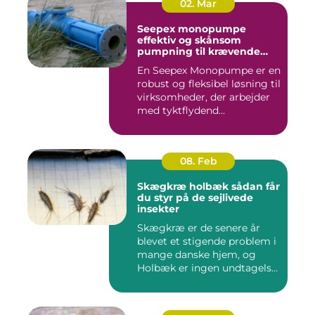
02. Mar
Seepex monopumpe
effektiv og skånsom
pumpning til krævende
opgaver
En Seepex Monopumpe er en
robust og fleksibel løsning til
virksomheder, der arbejder
med tyktflydend...
08. Feb
Skægkræ holbæk sådan får
du styr på de sejlivede
insekter
Skægkræ er de senere år
blevet et stigende problem i
mange danske hjem, og
Holbæk er ingen undtagels...