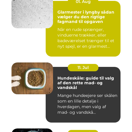
01. Aug
Glarmester i lyngby sådan
vælger du den rigtige
fagmand til opgaven
Når en rude sprænger,
vinduerne trækker, eller
badeværelset trænger til et
nyt spejl, er en glarmest...
11. Jul
Hundeskåle: guide til valg
af den rette mad- og
vandskål
Mange hundeejere ser skålen
som en lille detalje i
hverdagen, men valg af
mad- og vandskå...