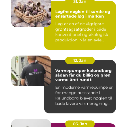
31. Jan
Løgfrø nøglen til sunde og
ensartede løg i marken
Løg er en af de vigtigste
grøntsagsafgrøder i både
konventionel og økologisk
produktion. Når en avle...
12. Jan
Varmepumper kalundborg
sådan får du billig og grøn
varme året rundt
En moderne varmepumpe er
for mange husstande i
Kalundborg blevet nøglen til
både lavere varmeregning...
06. Jan