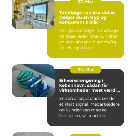
07. Mar
Tandlæge vanløse sådan
vælger du en tryg og
kompetent klinik
Mange, der søger Tandlæge
Vanløse, leder ikke kun efter
en kort afstand hjemmefra.
De vil også have ...
04. Mar
Erhvervsrengøring i
københavn: sådan får
virksomheder mest værdi
for pengene
En ren arbejdsplads sender
et klart signal. Medarbejdere
og kunder kan mærke
forskellen, så snart de...