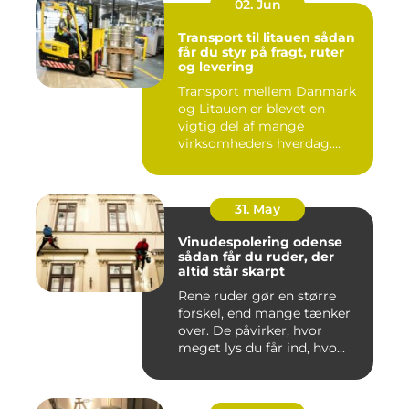
02. Jun
Transport til litauen sådan
får du styr på fragt, ruter
og levering
Transport mellem Danmark
og Litauen er blevet en
vigtig del af mange
virksomheders hverdag.
Både ind...
31. May
Vinudespolering odense
sådan får du ruder, der
altid står skarpt
Rene ruder gør en større
forskel, end mange tænker
over. De påvirker, hvor
meget lys du får ind, hvo...