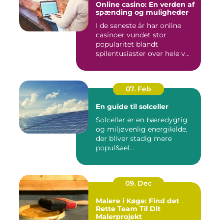
Online casino: En verden af
spænding og muligheder
I de seneste år har online
casinoer vundet stor
popularitet blandt
spilentusiaster over hele v...
07. Feb
En guide til solceller
Solceller er en bæredygtig
og miljøvenlig energikilde,
der bliver stadig mere
popul&ael...
09. Dec
Malere i Køge: Find det
Rette Team Til Dit
Malerprojekt