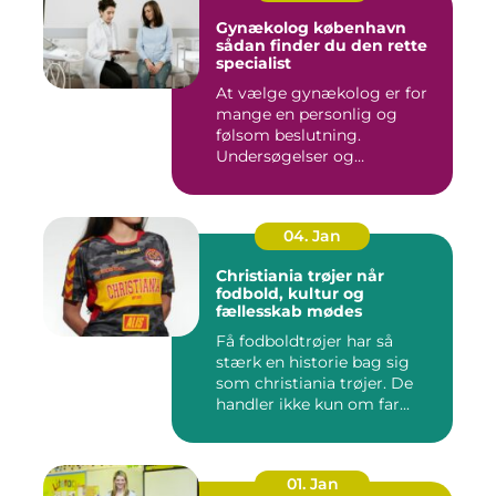
Gynækolog københavn
sådan finder du den rette
specialist
At vælge gynækolog er for
mange en personlig og
følsom beslutning.
Undersøgelser og
behandlinger for...
04. Jan
Christiania trøjer når
fodbold, kultur og
fællesskab mødes
Få fodboldtrøjer har så
stærk en historie bag sig
som christiania trøjer. De
handler ikke kun om far...
01. Jan