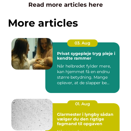
Read more articles here
More articles
03. Aug
Privat sygepleje tryg pleje i
kendte rammer
Når helbredet fylder mere,
kan hjemmet få en endnu
større betydning. Mange
oplever, at de slapper be...
01. Aug
Glarmester i lyngby sådan
vælger du den rigtige
fagmand til opgaven