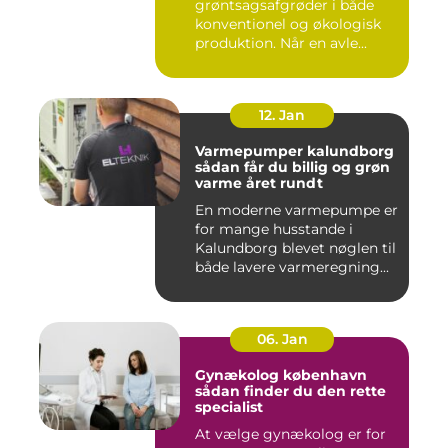
grøntsagsafgrøder i både
konventionel og økologisk
produktion. Når en avle...
12. Jan
Varmepumper kalundborg
sådan får du billig og grøn
varme året rundt
En moderne varmepumpe er
for mange husstande i
Kalundborg blevet nøglen til
både lavere varmeregning...
06. Jan
Gynækolog københavn
sådan finder du den rette
specialist
At vælge gynækolog er for