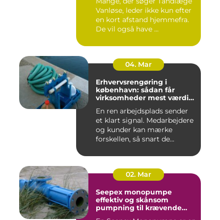
Mange, der søger Tandlæge
Vanløse, leder ikke kun efter
en kort afstand hjemmefra.
De vil også have ...
04. Mar
Erhvervsrengøring i
københavn: sådan får
virksomheder mest værdi
for pengene
En ren arbejdsplads sender
et klart signal. Medarbejdere
og kunder kan mærke
forskellen, så snart de...
02. Mar
Seepex monopumpe
effektiv og skånsom
pumpning til krævende
opgaver