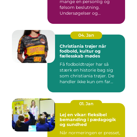
mange en personlig og
følsom beslutning.
Undersøgelser og
behandlinger for...
04. Jan
Christiania trøjer når
fodbold, kultur og
fællesskab mødes
Få fodboldtrøjer har så
stærk en historie bag sig
som christiania trøjer. De
handler ikke kun om far...
01. Jan
Lej en vikar: fleksibel
bemanding i pædagogik
og sundhed
Når normeringen er presset,