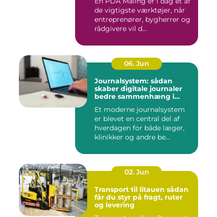
En PDA Måling er i dag et af
de vigtigste værktøjer, når
entreprenører, bygherrer og
rådgivere vil d...
06. Jun
Journalsystem: sådan
skaber digitale journaler
bedre sammenhæng i
sundheden
Et moderne journalsystem
er blevet en central del af
hverdagen for både læger,
klinikker og andre be...
02. Jun
Transport til litauen sådan
får du styr på fragt, ruter
og levering