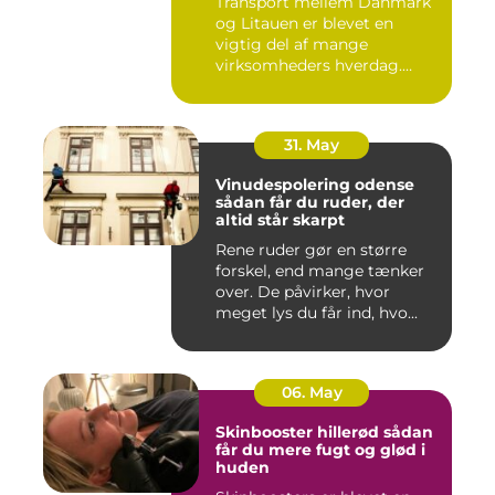
Transport mellem Danmark
og Litauen er blevet en
vigtig del af mange
virksomheders hverdag.
Både ind...
31. May
Vinudespolering odense
sådan får du ruder, der
altid står skarpt
Rene ruder gør en større
forskel, end mange tænker
over. De påvirker, hvor
meget lys du får ind, hvo...
06. May
Skinbooster hillerød sådan
får du mere fugt og glød i
huden