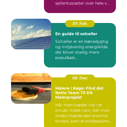
spilentusiaster over hele v...
07. Feb
En guide til solceller
Solceller er en bæredygtig
og miljøvenlig energikilde,
der bliver stadig mere
popul&ael...
09. Dec
Malere i Køge: Find det
Rette Team Til Dit
Malerprojekt
Når man træder ind i et
smukt malet rum, kan man
straks mærke den enorme
forskel, som et professione...