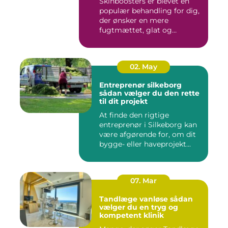
Skinboosters er blevet en
populær behandling for dig,
der ønsker en mere
fugtmættet, glat og
spændst...
02. May
Entreprenør silkeborg
sådan vælger du den rette
til dit projekt
At finde den rigtige
entreprenør i Silkeborg kan
være afgørende for, om dit
bygge- eller haveprojekt...
07. Mar
Tandlæge vanløse sådan
vælger du en tryg og
kompetent klinik