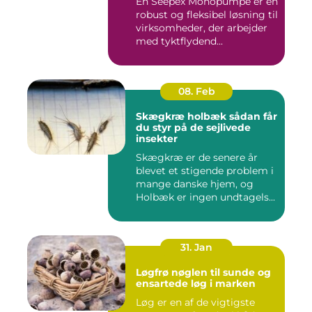
En Seepex Monopumpe er en
robust og fleksibel løsning til
virksomheder, der arbejder
med tyktflydend...
08. Feb
Skægkræ holbæk sådan får
du styr på de sejlivede
insekter
Skægkræ er de senere år
blevet et stigende problem i
mange danske hjem, og
Holbæk er ingen undtagels...
31. Jan
Løgfrø nøglen til sunde og
ensartede løg i marken
Løg er en af de vigtigste