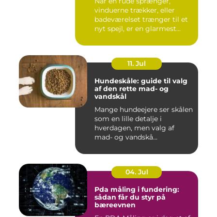
Når en rude sprænger,
vinduerne trækker, eller
badeværelset trænger til et
nyt spejl, er en glarmest...
11. Jul
Hundeskåle: guide til valg
af den rette mad- og
vandskål
Mange hundeejere ser skålen
som en lille detalje i
hverdagen, men valg af
mad- og vandskå...
04. Jul
Pda måling i fundering:
sådan får du styr på
bæreevnen