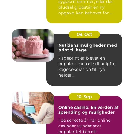
sygdom rammer, eller der
pludselig opstår en ny
opgave, kan behovet for ...
08. Oct
Nutidens muligheder med
print til kage
Kageprint er blevet en
populær metode til at løfte
kagedekoration til nye
højder...
10. Sep
Online casino: En verden af
spænding og muligheder
I de seneste år har online
casinoer vundet stor
popularitet blandt