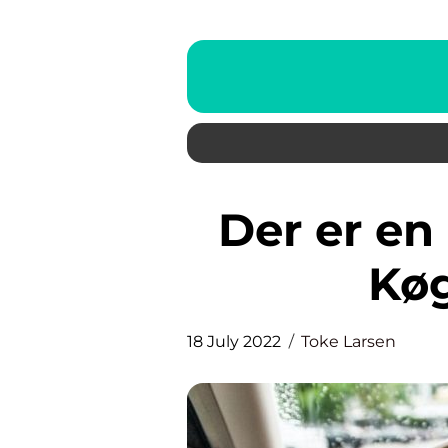
Der er en god bilforhandler i
Køg
18 July 2022
Toke Larsen