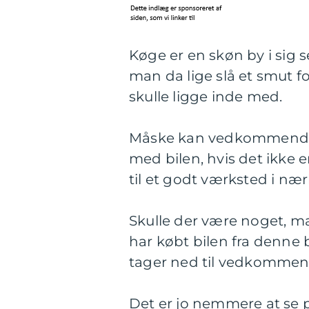
Køge er en skøn by i sig s
man da lige slå et smut fo
skulle ligge inde med.
Måske kan vedkommende 
med bilen, hvis det ikke e
til et godt værksted i næ
Skulle der være noget, 
har købt bilen fra denne b
tager ned til vedkommend
Det er jo nemmere at se p