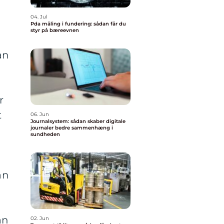
04. Jul
Pda måling i fundering: sådan får du
styr på bæreevnen
an
r
t
06. Jun
Journalsystem: sådan skaber digitale
journaler bedre sammenhæng i
sundheden
an
an
02. Jun