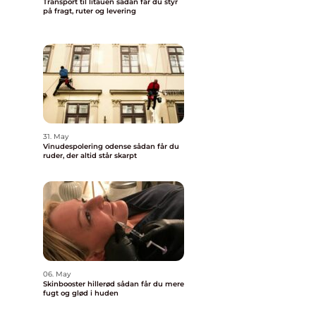
Transport til litauen sådan får du styr
på fragt, ruter og levering
31. May
Vinudespolering odense sådan får du
ruder, der altid står skarpt
06. May
Skinbooster hillerød sådan får du mere
fugt og glød i huden