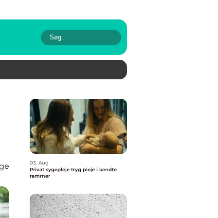
03. Aug
øge
Privat sygepleje tryg pleje i kendte
rammer