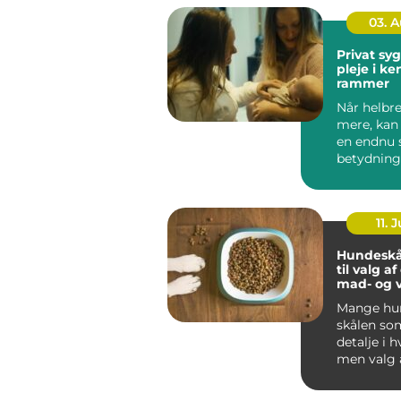
03. 
Privat sygep
pleje i k
rammer
Når helbre
mere, kan
en endnu 
betydning
oplever, a
be...
11. J
Hundeskå
til valg a
mad- og 
Mange hun
skålen som
detalje i 
men valg 
vandskå...