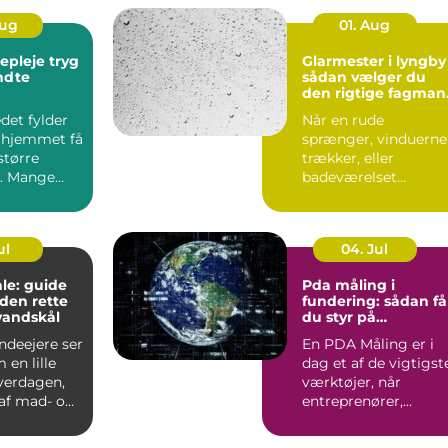
Aug
01. Aug
leje tryg
Glarmester i lyngby
endte
sådan vælger du
den rigtige fagman
til opgaven
det fylder
Når en rude
 hjemmet få
sprænger, vinduerne
større
trækker, eller
. Mange
badeværelset
t de slapper
trænger til et nyt
spejl, er en glarmest..
ul
04. Jul
le: guide
Pda måling i
f den rette
fundering: sådan få
vandskål
du styr på
bæreevnen
deejere ser
En PDA Måling er i
 en lille
dag et af de vigtigst
hverdagen,
værktøjer, når
af mad- og
entreprenører,
bygherrer og
rådgivere vil d...