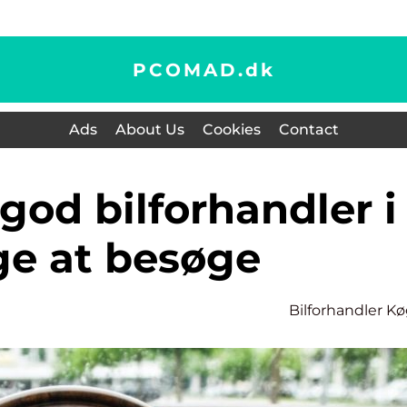
PCOMAD.
dk
Ads
About Us
Cookies
Contact
e at besøge
Bilforhandler K