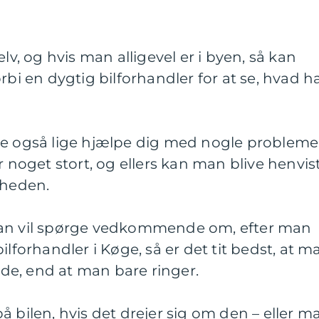
elv, og hvis man alligevel er i byen, så kan
rbi en dygtig bilforhandler for at se, hvad h
også lige hjælpe dig med nogle probleme
r noget stort, og ellers kan man blive henvis
rheden.
man vil spørge vedkommende om, efter man
ilforhandler i Køge, så er det tit bedst, at m
e, end at man bare ringer.
å bilen, hvis det drejer sig om den – eller m